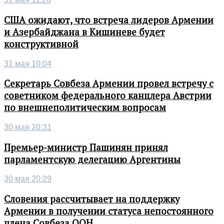
США ожидают, что встреча лидеров Армении
и Азербайджана в Кишиневе будет
конструктивной
31 мая 10:04
Секретарь Совбеза Армении провел встречу с
советником федерального канцлера Австрии
по внешнеполитическим вопросам
30 мая 20:31
Премьер-министр Пашинян принял
парламентскую делегацию Аргентины
30 мая 20:29
Словения рассчитывает на поддержку
Армении в получении статуса непостоянного
члена Совбеза ООН