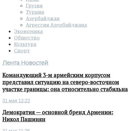
Грузия
Турция
Азербайджан
Агрессия Азербайджана
Экономика
Общество
Культура
Спорт
Лента Новостей
Командующий 3-м армейским корпусом
представил ситуацию на северо-восточном
участке границы: она относительно стабильна
31 мая 12:22
Демократия — основной бренд Армении:
Никол Пашинян
31 мая 11:26