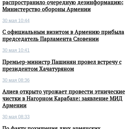
распространило очередную дезинформацию:
Министерство обороны Армении
30 мая 10:44
С официальным визитом в Армению прибыла
председатель Парламента Словении
30 мая 10:41
Премьер-министр Пашинян провел встречу с
президентом Хачатуряном
30 мая 08:36
Алиев открыто угрожает провести этнические
чистки в Нагорном Карабахе: заявление МИД
Армении
30 мая 08:33
По факту похищения двух армянских