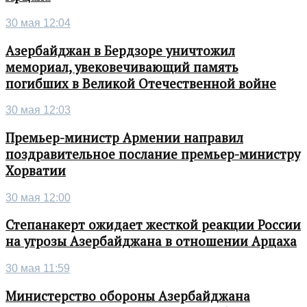
30 мая 12:04
Азербайджан в Бердзоре уничтожил
мемориал, увековечивающий память
погибших в Великой Отечественной войне
30 мая 12:03
Премьер-министр Армении направил
поздравительное послание премьер-министру
Хорватии
30 мая 12:00
Степанакерт ожидает жесткой реакции России
на угрозы Азербайджана в отношении Арцаха
30 мая 11:59
Министерство обороны Азербайджана