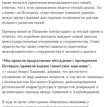
также коснулся укрепления межпарламентских связей,
отметив, что в этом направлении ведется тесный диалог. По
словам г-на Володина, существующее взаимное доверие
между двумя странами дает хорошие возможности для еще
большего развития связей.
Премьер-министр Пашинян поблагодарил за теплый прием и
отметил, что подобные контакты придают новый импульс
межгосударственным отношениям и сотрудничеству. Глава
правительства также отметил важность укрепления
межпарламентского сотрудничества и активного диалога.
“Мы провели продуктивное обсуждение с президентом
Путиным, приняли важное совместное заявление”,
—
сказал Никол Пашинян, добавив, что достигнуто
соглашение по ряду важных вопросов, в том числе связанных
с безопасностью Нагорного Карабаха, разблокированием
региональной инфраструктуры и процессом демаркации и
делимитации границы между Арменией и Азербайджаном.
В ходе встречи собеседники обменялись мнениями о
деятельности армяно-российской межпарламентской