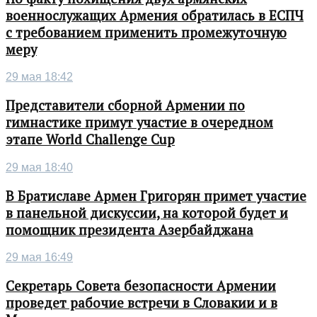
военнослужащих Армения обратилась в ЕСПЧ
с требованием применить промежуточную
меру
29 мая 18:42
Представители сборной Армении по
гимнастике примут участие в очередном
этапе World Challenge Cup
29 мая 18:40
В Братиславе Армен Григорян примет участие
в панельной дискуссии, на которой будет и
помощник президента Азербайджана
29 мая 16:49
Секретарь Совета безопасности Армении
проведет рабочие встречи в Словакии и в