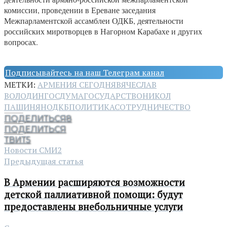
комиссии, проведении в Ереване заседания
Межпарламентской ассамблеи ОДКБ, деятельности
российских миротворцев в Нагорном Карабахе и других
вопросах.
Подписывайтесь на наш Телеграм канал
МЕТКИ:
АРМЕНИЯ СЕГОДНЯ
ВЯЧЕСЛАВ
ВОЛОДИН
ГОСДУМА
ГОСУДАРСТВО
НИКОЛ
ПАШИНЯН
ОДКБ
ПОЛИТИКА
СОТРУДНИЧЕСТВО
ПОДЕЛИТЬСЯ
8
ПОДЕЛИТЬСЯ
ТВИТ
5
Новости СМИ2
Предыдущая статья
В Армении расширяются возможности
детской паллиативной помощи: будут
предоставлены внебольничные услуги