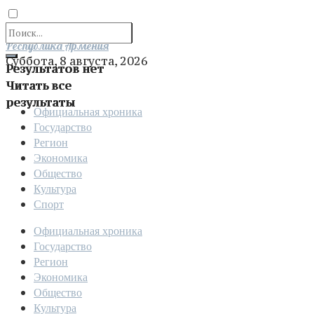
Отправить
Республика Армения
Суббота, 8 августа, 2026
Результатов нет
Читать все
результаты
Официальная хроника
Государство
Регион
Экономика
Общество
Культура
Спорт
Официальная хроника
Государство
Регион
Экономика
Общество
Культура