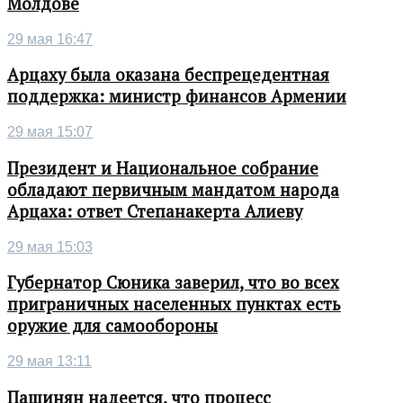
Молдове
29 мая 16:47
Арцаху была оказана беспрецедентная
поддержка: министр финансов Армении
29 мая 15:07
Президент и Национальное собрание
обладают первичным мандатом народа
Арцаха: ответ Степанакерта Алиеву
29 мая 15:03
Губернатор Сюника заверил, что во всех
приграничных населенных пунктах есть
оружие для самообороны
29 мая 13:11
Пашинян надеется, что процесс