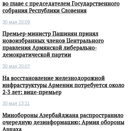
во главе с председателем Государственного
собрания Республики Словения
30 мая 20:09
Премьер-министр Пашинян принял
новоизбранных членов Центрального
правления Армянской либерально-
демократической партии
30 мая 20:07
На восстановление железнодорожной
инфраструктуры Армении потребуется около
2-3 лет: вице-премьер
30 мая 13:11
Минобороны Азербайджана распространило
очередную дезинформацию: Армия обороны
Арцаха