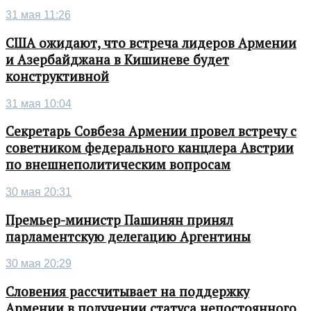
31 мая 11:26
США ожидают, что встреча лидеров Армении
и Азербайджана в Кишиневе будет
конструктивной
31 мая 10:04
Секретарь Совбеза Армении провел встречу с
советником федерального канцлера Австрии
по внешнеполитическим вопросам
30 мая 20:31
Премьер-министр Пашинян принял
парламентскую делегацию Аргентины
30 мая 20:29
Словения рассчитывает на поддержку
Армении в получении статуса непостоянного