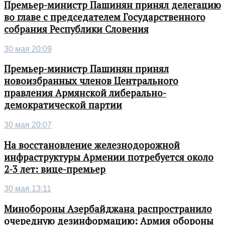
Премьер-министр Пашинян принял делегацию
во главе с председателем Государственного
собрания Республики Словения
30 мая 20:09
Премьер-министр Пашинян принял
новоизбранных членов Центрального
правления Армянской либерально-
демократической партии
30 мая 20:07
На восстановление железнодорожной
инфраструктуры Армении потребуется около
2-3 лет: вице-премьер
30 мая 13:11
Минобороны Азербайджана распространило
очередную дезинформацию: Армия обороны