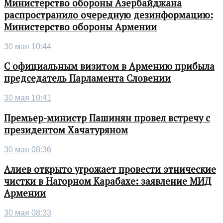
Министерство обороны Азербайджана
распространило очередную дезинформацию:
Министерство обороны Армении
30 мая 10:44
С официальным визитом в Армению прибыла
председатель Парламента Словении
30 мая 10:41
Премьер-министр Пашинян провел встречу с
президентом Хачатуряном
30 мая 08:36
Алиев открыто угрожает провести этнические
чистки в Нагорном Карабахе: заявление МИД
Армении
30 мая 08:33