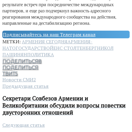
результате встреч при посредничестве международных
партнеров, и еще раз подчеркнул важность адресного
реагирования международного сообщества на действия,
направленные на дестабилизацию региона.
Подписывайтесь на наш Телеграм канал
МЕТКИ:
АРМЕНИЯ СЕГОДНЯ
АРМЕНИЯ-
НАТО
ГОСУДАРСТВО
ЙЕНС СТОЛТЕНБЕРГ
НИКОЛ
ПАШИНЯН
ПОЛИТИКА
ПОДЕЛИТЬСЯ
8
ПОДЕЛИТЬСЯ
ТВИТ
5
Новости СМИ2
Предыдущая статья
Секретари Совбезов Армении и
Великобритании обсудили вопросы повестки
двусторонних отношений
Следующая статья