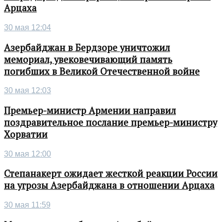
Арцаха
30 мая 12:04
Азербайджан в Бердзоре уничтожил
мемориал, увековечивающий память
погибших в Великой Отечественной войне
30 мая 12:03
Премьер-министр Армении направил
поздравительное послание премьер-министру
Хорватии
30 мая 12:00
Степанакерт ожидает жесткой реакции России
на угрозы Азербайджана в отношении Арцаха
30 мая 11:59