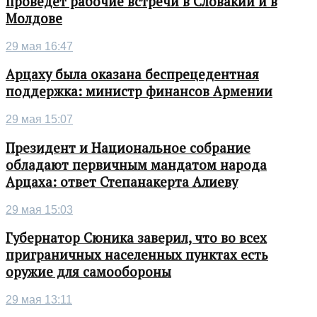
проведет рабочие встречи в Словакии и в
Молдове
29 мая 16:47
Арцаху была оказана беспрецедентная
поддержка: министр финансов Армении
29 мая 15:07
Президент и Национальное собрание
обладают первичным мандатом народа
Арцаха: ответ Степанакерта Алиеву
29 мая 15:03
Губернатор Сюника заверил, что во всех
приграничных населенных пунктах есть
оружие для самообороны
29 мая 13:11