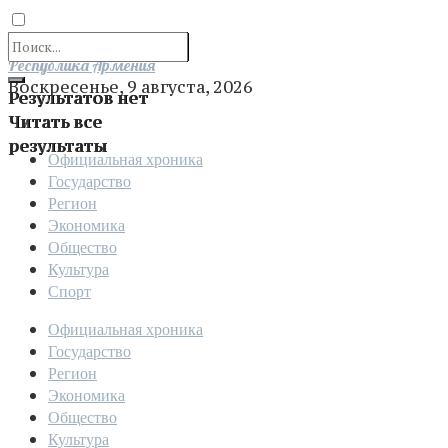
Отправить
Республика Армения
Воскресенье, 9 августа, 2026
Результатов нет
Читать все
результаты
Официальная хроника
Государство
Регион
Экономика
Общество
Культура
Спорт
Официальная хроника
Государство
Регион
Экономика
Общество
Культура