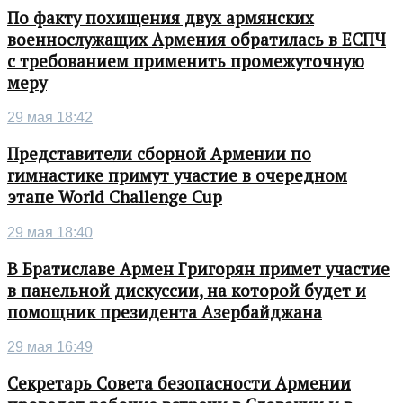
По факту похищения двух армянских
военнослужащих Армения обратилась в ЕСПЧ
с требованием применить промежуточную
меру
29 мая 18:42
Представители сборной Армении по
гимнастике примут участие в очередном
этапе World Challenge Cup
29 мая 18:40
В Братиславе Армен Григорян примет участие
в панельной дискуссии, на которой будет и
помощник президента Азербайджана
29 мая 16:49
Секретарь Совета безопасности Армении