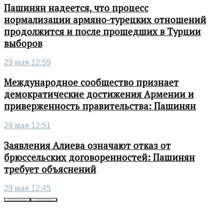
Пашинян надеется, что процесс
нормализации армяно-турецких отношений
продолжится и после прошедших в Турции
выборов
29 мая 12:59
Международное сообщество признает
демократические достижения Армении и
приверженность правительства: Пашинян
29 мая 12:51
Заявления Алиева означают отказ от
брюссельских договоренностей: Пашинян
требует объяснений
29 мая 12:45