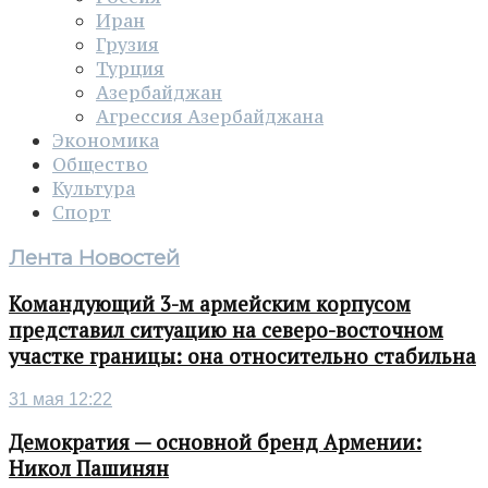
Иран
Грузия
Турция
Азербайджан
Агрессия Азербайджана
Экономика
Общество
Культура
Спорт
Лента Новостей
Командующий 3-м армейским корпусом
представил ситуацию на северо-восточном
участке границы: она относительно стабильна
31 мая 12:22
Демократия — основной бренд Армении:
Никол Пашинян