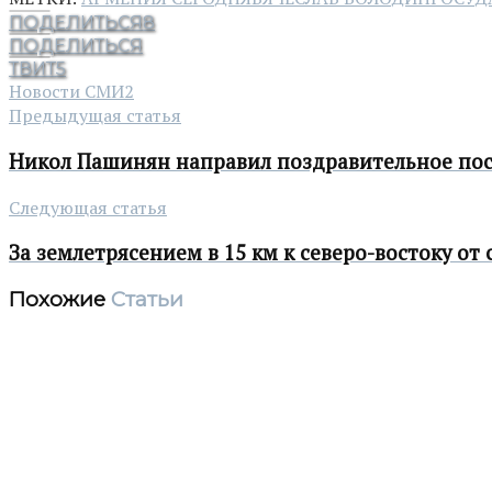
ПОДЕЛИТЬСЯ
8
ПОДЕЛИТЬСЯ
ТВИТ
5
Новости СМИ2
Предыдущая статья
Никол Пашинян направил поздравительное пос
Следующая статья
За землетрясением в 15 км к северо-востоку от
Похожие
Статьи