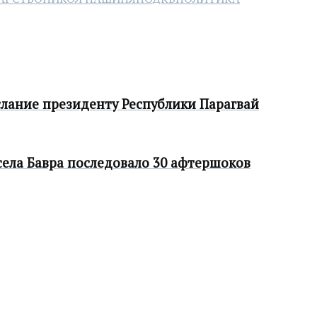
лание президенту Республики Парагвай
 села Бавра последовало 30 афтершоков