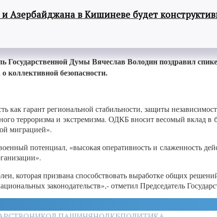
 и Азербайджана в Кишиневе будет конструкти
ь Государственной Думы Вячеслав Володин поздравил спике
 о коллективной безопасности.
ь как гарант региональной стабильности, защиты независимости
ого терроризма и экстремизма. ОДКБ вносит весомый вклад в б
ной миграцией».
 военный потенциал, «высокая оперативность и слаженность де
рганизации».
леи, которая призвана способствовать выработке общих решени
национальных законодательств»,- отметил Председатель Государ
АРСТВО
НИКОЛ ПАШИНЯН
ОДКБ
ПОЛИТИКА