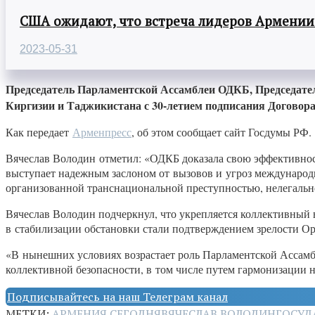
США ожидают, что встреча лидеров Армении
2023-05-31
Председатель Парламентской Ассамблеи ОДКБ, Председател
Киргизии и Таджикистана с 30-летием подписания Договора
Как передает
Арменпресс
, об этом сообщает сайт Госдумы РФ.
Вячеслав Володин отметил: «ОДКБ доказала свою эффективност
выступает надежным заслоном от вызовов и угроз международн
организованной транснациональной преступностью, нелегаль
Вячеслав Володин подчеркнул, что укрепляется коллективный
в стабилизации обстановки стали подтверждением зрелости О
«В нынешних условиях возрастает роль Парламентской Ассамб
коллективной безопасности, в том числе путем гармонизации 
Подписывайтесь на наш Телеграм канал
МЕТКИ:
АРМЕНИЯ СЕГОДНЯ
ВЯЧЕСЛАВ ВОЛОДИН
ГОСУД