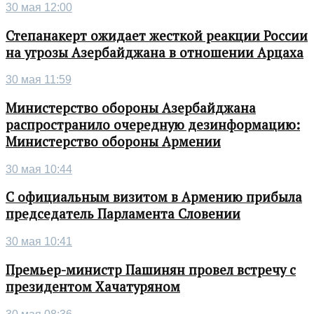
30 мая 12:00
Степанакерт ожидает жесткой реакции России
на угрозы Азербайджана в отношении Арцаха
30 мая 11:59
Министерство обороны Азербайджана
распространило очередную дезинформацию:
Министерство обороны Армении
30 мая 10:44
С официальным визитом в Армению прибыла
председатель Парламента Словении
30 мая 10:41
Премьер-министр Пашинян провел встречу с
президентом Хачатуряном