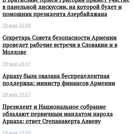
в панельной дискуссии, на которой будет и
помощник президента Азербайджана
29 мая 16:49
Секретарь Совета безопасности Армении
проведет рабочие встречи в Словакии и в
Молдове
29 мая 16:47
Арцаху была оказана беспрецедентная
поддержка: министр финансов Армении
29 мая 15:07
Президент и Национальное собрание
обладают первичным мандатом народа
Арцаха: ответ Степанакерта Алиеву
29 мая 15:03