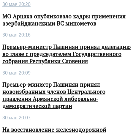
30 мая 20:20
МО Арцаха опубликовало кадры применения
азербайджанскими ВС минометов
30 мая 20:16
Премьер-министр Пашинян принял делегацию
во главе с председателем Государственного
собрания Республики Словения
30 мая 20:09
Премьер-министр Пашинян принял
новоизбранных членов Центрального
правления Армянской либерально-
демократической партии
30 мая 20:07
На восстановление железнодорожной