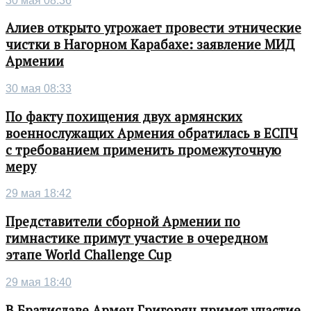
30 мая 08:36
Алиев открыто угрожает провести этнические
чистки в Нагорном Карабахе: заявление МИД
Армении
30 мая 08:33
По факту похищения двух армянских
военнослужащих Армения обратилась в ЕСПЧ
с требованием применить промежуточную
меру
29 мая 18:42
Представители сборной Армении по
гимнастике примут участие в очередном
этапе World Challenge Cup
29 мая 18:40
В Братиславе Армен Григорян примет участие