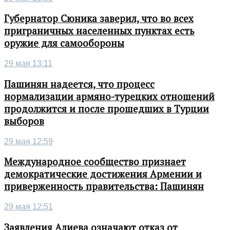
Губернатор Сюника заверил, что во всех
приграничных населенных пунктах есть
оружие для самообороны
29 мая 13:11
Пашинян надеется, что процесс
нормализации армяно-турецких отношений
продолжится и после прошедших в Турции
выборов
29 мая 12:59
Международное сообщество признает
демократические достижения Армении и
приверженность правительства: Пашинян
29 мая 12:51
Заявления Алиева означают отказ от