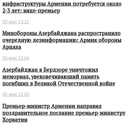
инфраструктуры Армении потребуется около
2-3 лет: вице-премьер
30 мая 13:11
Минобороны Азербайджана распространило
очередную дезинформацию: Армия обороны
Арцаха
30 мая 12:04
Азербайджан в Бердзоре уничтожил
мемориал, увековечивающий память
погибших в Великой Отечественной войне
30 мая 12:03
Премьер-министр Армении направил
поздравительное послание премьер-министру
Хорватии