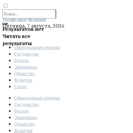
Отправить
Республика Армения
Пятница, 7 августа, 2026
Результатов нет
Читать все
результаты
Официальная хроника
Государство
Регион
Экономика
Общество
Культура
Спорт
Официальная хроника
Государство
Регион
Экономика
Общество
Культура