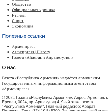
Общество
Официальная хроника
Регион
Спорт
Экономика
Полезные ссылки
Арменпресс
Armenpress | History
Газета «Айастани Анрапетутюн»
О нас
Газета «Республика Армения» издаётся армянским
Государственным информационным агентством
«Арменпресс».
© 2021 Газета «Республика Армения». Адрес: Армения, г.
Ереван, 0024, пр. Аршакуняц 4, 9-ый этаж, газета
"Республика Армения", Главный редактор: Арарат
Петросян, Тел.: +374 10 545700, Эл. почта:
contact@ra.am