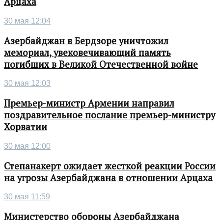
Арцаха
30 мая 12:04
Азербайджан в Бердзоре уничтожил
мемориал, увековечивающий память
погибших в Великой Отечественной войне
30 мая 12:03
Премьер-министр Армении направил
поздравительное послание премьер-министру
Хорватии
30 мая 12:00
Степанакерт ожидает жесткой реакции России
на угрозы Азербайджана в отношении Арцаха
30 мая 11:59
Министерство обороны Азербайджана