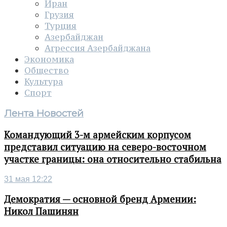
Иран
Грузия
Турция
Азербайджан
Агрессия Азербайджана
Экономика
Общество
Культура
Спорт
Лента Новостей
Командующий 3-м армейским корпусом
представил ситуацию на северо-восточном
участке границы: она относительно стабильна
31 мая 12:22
Демократия — основной бренд Армении:
Никол Пашинян