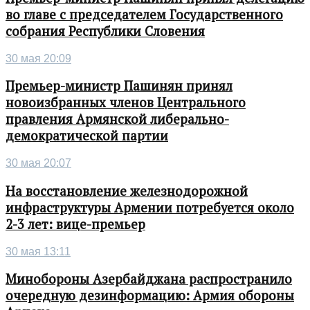
во главе с председателем Государственного
собрания Республики Словения
30 мая 20:09
Премьер-министр Пашинян принял
новоизбранных членов Центрального
правления Армянской либерально-
демократической партии
30 мая 20:07
На восстановление железнодорожной
инфраструктуры Армении потребуется около
2-3 лет: вице-премьер
30 мая 13:11
Минобороны Азербайджана распространило
очередную дезинформацию: Армия обороны