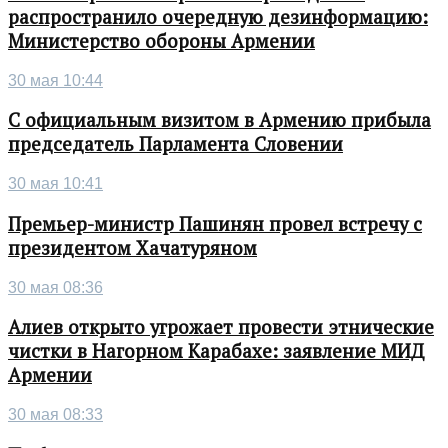
распространило очередную дезинформацию:
Министерство обороны Армении
30 мая 10:44
С официальным визитом в Армению прибыла
председатель Парламента Словении
30 мая 10:41
Премьер-министр Пашинян провел встречу с
президентом Хачатуряном
30 мая 08:36
Алиев открыто угрожает провести этнические
чистки в Нагорном Карабахе: заявление МИД
Армении
30 мая 08:33