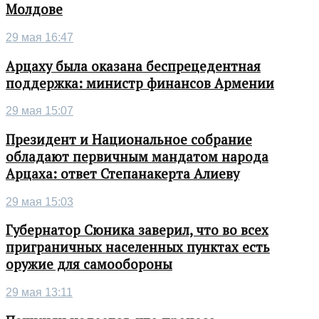
Молдове
29 мая 16:47
Арцаху была оказана беспрецедентная
поддержка: министр финансов Армении
29 мая 15:07
Президент и Национальное собрание
обладают первичным мандатом народа
Арцаха: ответ Степанакерта Алиеву
29 мая 15:03
Губернатор Сюника заверил, что во всех
приграничных населенных пунктах есть
оружие для самообороны
29 мая 13:11