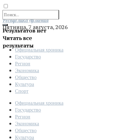
Отправить
Республика Армения
Пятница, 7 августа, 2026
Результатов нет
Читать все
результаты
Официальная хроника
Государство
Регион
Экономика
Общество
Культура
Спорт
Официальная хроника
Государство
Регион
Экономика
Общество
Культура