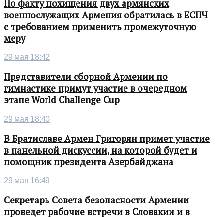
По факту похищения двух армянских
военнослужащих Армения обратилась в ЕСПЧ
с требованием применить промежуточную
меру
29 мая 18:42
Представители сборной Армении по
гимнастике примут участие в очередном
этапе World Challenge Cup
29 мая 18:40
В Братиславе Армен Григорян примет участие
в панельной дискуссии, на которой будет и
помощник президента Азербайджана
29 мая 16:49
Секретарь Совета безопасности Армении
проведет рабочие встречи в Словакии и в