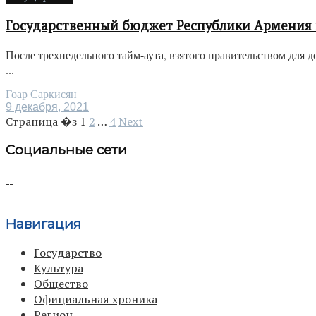
Государственный бюджет Республики Армения 
После трехнедельного тайм-аута, взятого правительством для
...
Гоар Саркисян
9 декабря, 2021
Страница �з
1
2
…
4
Next
Социальные сети
Навигация
Государство
Культура
Общество
Официальная хроника
Регион