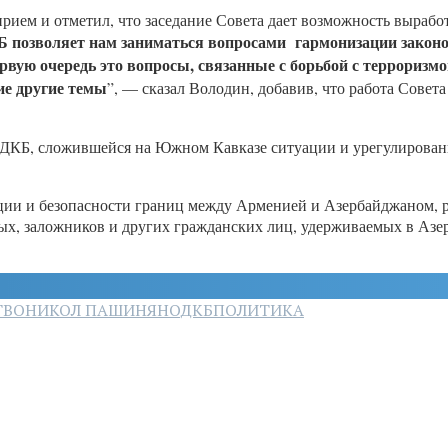
ием и отметил, что заседание Совета дает возможность выработ
 позволяет нам заниматься вопросами гармонизации законо
первую очередь это вопросы, связанные с борьбой с террориз
ие другие темы
”, — сказал Володин, добавив, что работа Совет
ОДКБ, сложившейся на Южном Кавказе ситуации и урегулирован
ции и безопасности границ между Арменией и Азербайджаном, 
, заложников и других гражданских лиц, удерживаемых в Азер
ТВО
НИКОЛ ПАШИНЯН
ОДКБ
ПОЛИТИКА