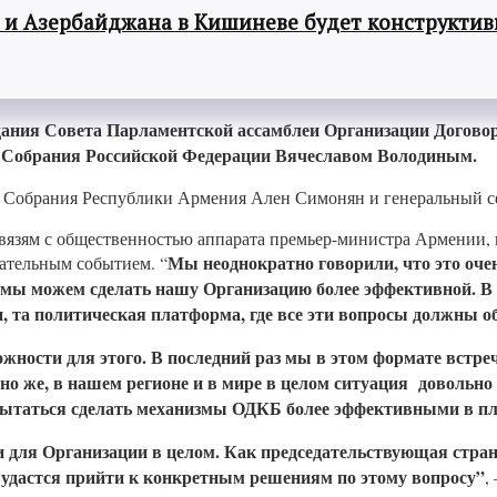
 и Азербайджана в Кишиневе будет конструкти
ния Совета Парламентской ассамблеи Организации Договора 
 Собрания Российской Федерации Вячеславом Володиным.
о Собрания Республики Армения Ален Симонян и генеральный с
язям с общественностью аппарата премьер-министра Армении, п
Мы неоднократно говорили, что это оче
нательным событием. “
ак мы можем сделать нашу Организацию более эффективной. В
и, та политическая платформа, где все эти вопросы должны о
ности для этого. В последний раз мы в этом формате встреча
ечно же, в нашем регионе и в мире в целом ситуация довольн
пытаться сделать механизмы ОДКБ более эффективными в пл
 и для Организации в целом. Как председательствующая стра
м удастся прийти к конкретным решениям по этому вопросу”
,