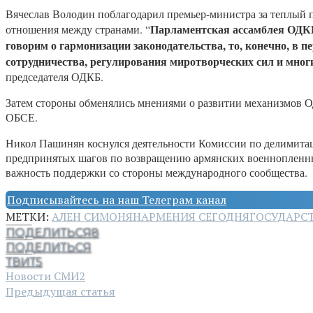
Вячеслав Володин поблагодарил премьер-министра за теплый пр
Парламентская ассамблея ОДКБ
отношения между странами. “
говорим о гармонизации законодательства, то, конечно, в 
сотрудничества, регулирования миротворческих сил и мног
председателя ОДКБ.
Затем стороны обменялись мнениями о развитии механизмов 
ОБСЕ.
Никол Пашинян коснулся деятельности Комиссии по делимита
предпринятых шагов по возвращению армянских военнопленных
важность поддержки со стороны международного сообщества.
Подписывайтесь на наш Телеграм канал
МЕТКИ:
АЛЕН СИМОНЯН
АРМЕНИЯ СЕГОДНЯ
ГОСУДАРС
ПОДЕЛИТЬСЯ
8
ПОДЕЛИТЬСЯ
ТВИТ
5
Новости СМИ2
Предыдущая статья