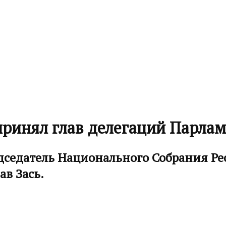
ринял глав делегаций Парлам
едседатель Национального Собрания 
в Зась.