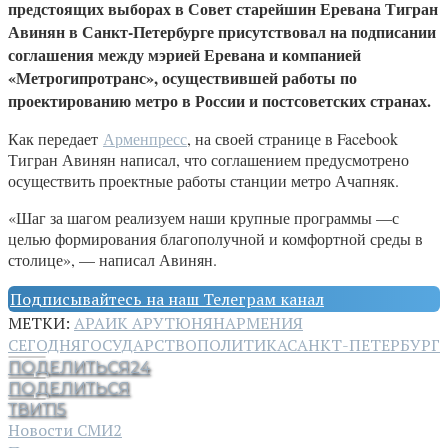
предстоящих выборах в Совет старейшин Еревана Тигран
Авинян в Санкт-Петербурге присутствовал на подписании
соглашения между мэрией Еревана и компанией
«Метрогипротранс», осуществившей работы по
проектированию метро в России и постсоветских странах.
Как передает
Арменпресс
, на своей странице в Facebook
Тигран Авинян написал, что соглашением предусмотрено
осуществить проектные работы станции метро Ачапняк.
«Шаг за шагом реализуем наши крупные программы —с
целью формирования благополучной и комфортной среды в
столице», — написал Авинян.
Подписывайтесь на наш Телеграм канал
МЕТКИ:
АРАИК АРУТЮНЯН
АРМЕНИЯ
СЕГОДНЯ
ГОСУДАРСТВО
ПОЛИТИКА
САНКТ-ПЕТЕРБУРГ
ПОДЕЛИТЬСЯ
24
ПОДЕЛИТЬСЯ
ТВИТ
15
Новости СМИ2