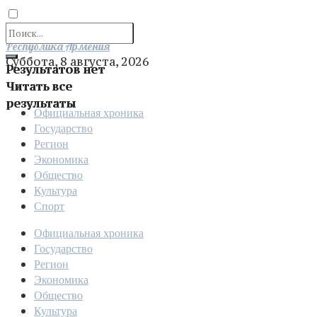
Отправить
Республика Армения
Суббота, 8 августа, 2026
Результатов нет
Читать все
результаты
Официальная хроника
Государство
Регион
Экономика
Общество
Культура
Спорт
Официальная хроника
Государство
Регион
Экономика
Общество
Культура