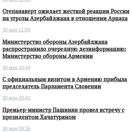
Степанакерт ожидает жесткой реакции России
на угрозы Азербайджана в отношении Арцаха
30 мая 11:59
Министерство обороны Азербайджана
распространило очередную дезинформацию:
Министерство обороны Армении
30 мая 10:44
С официальным визитом в Армению прибыла
председатель Парламента Словении
30 мая 10:41
Премьер-министр Пашинян провел встречу с
президентом Хачатуряном
30 мая 08:36