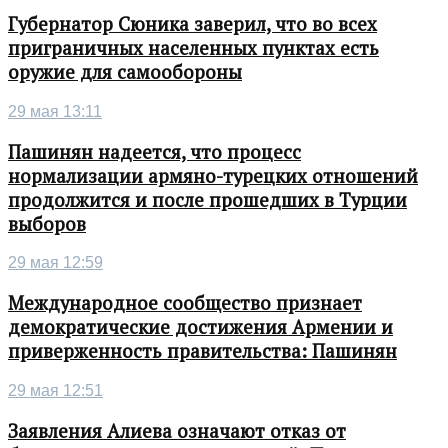
Губернатор Сюника заверил, что во всех
приграничных населенных пунктах есть
оружие для самообороны
29 мая 13:11
Пашинян надеется, что процесс
нормализации армяно-турецких отношений
продолжится и после прошедших в Турции
выборов
29 мая 12:59
Международное сообщество признает
демократические достижения Армении и
приверженность правительства: Пашинян
29 мая 12:51
Заявления Алиева означают отказ от