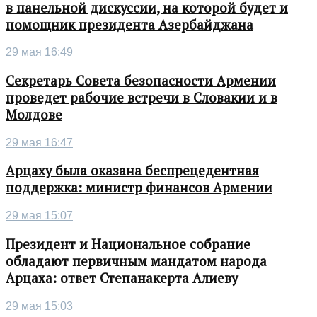
в панельной дискуссии, на которой будет и
помощник президента Азербайджана
29 мая 16:49
Секретарь Совета безопасности Армении
проведет рабочие встречи в Словакии и в
Молдове
29 мая 16:47
Арцаху была оказана беспрецедентная
поддержка: министр финансов Армении
29 мая 15:07
Президент и Национальное собрание
обладают первичным мандатом народа
Арцаха: ответ Степанакерта Алиеву
29 мая 15:03