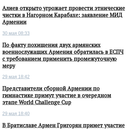
Алиев открыто угрожает провести этнические
чистки в Нагорном Карабахе: заявление МИД
Армении
30 мая 08:33
По факту похищения двух армянских
военнослужащих Армения обратилась в ЕСПЧ
с требованием применить промежуточную
меру
29 мая 18:42
Представители сборной Армении по
гимнастике примут участие в очередном
этапе World Challenge Cup
29 мая 18:40
В Братиславе Армен Григорян примет участие