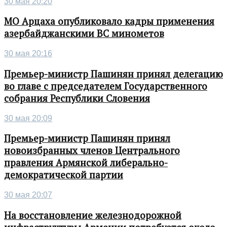
30 мая 20:20
МО Арцаха опубликовало кадры применения
азербайджанскими ВС минометов
30 мая 20:16
Премьер-министр Пашинян принял делегацию
во главе с председателем Государственного
собрания Республики Словения
30 мая 20:09
Премьер-министр Пашинян принял
новоизбранных членов Центрального
правления Армянской либерально-
демократической партии
30 мая 20:07
На восстановление железнодорожной