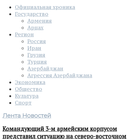
Официальная хроника
Государство
Армения
Арцах
Регион
Россия
Иран
Грузия
Турция
Азербайджан
Агрессия Азербайджана
Экономика
Общество
Культура
Спорт
Лента Новостей
Командующий 3-м армейским корпусом
представил ситуацию на северо-восточном