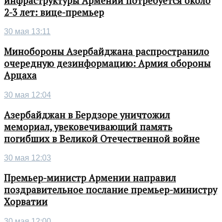
инфраструктуры Армении потребуется около
2-3 лет: вице-премьер
30 мая 13:11
Минобороны Азербайджана распространило
очередную дезинформацию: Армия обороны
Арцаха
30 мая 12:04
Азербайджан в Бердзоре уничтожил
мемориал, увековечивающий память
погибших в Великой Отечественной войне
30 мая 12:03
Премьер-министр Армении направил
поздравительное послание премьер-министру
Хорватии
30 мая 12:00