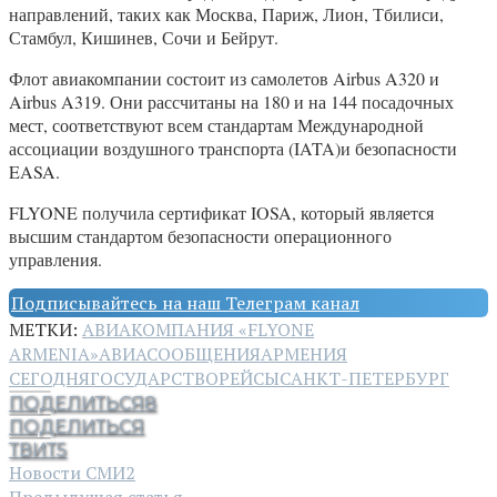
направлений, таких как Москва, Париж, Лион, Тбилиси,
Стамбул, Кишинев, Сочи и Бейрут.
Флот авиакомпании состоит из самолетов Airbus A320 и
Airbus A319. Они рассчитаны на 180 и на 144 посадочных
мест, соответствуют всем стандартам Международной
ассоциации воздушного транспорта (IATA)и безопасности
EASA.
FLYONE получила сертификат IOSA, который является
высшим стандартом безопасности операционного
управления.
Подписывайтесь на наш Телеграм канал
МЕТКИ:
АВИАКОМПАНИЯ «FLYONE
ARMENIA»
АВИАСООБЩЕНИЯ
АРМЕНИЯ
СЕГОДНЯ
ГОСУДАРСТВО
РЕЙСЫ
САНКТ-ПЕТЕРБУРГ
ПОДЕЛИТЬСЯ
8
ПОДЕЛИТЬСЯ
ТВИТ
5
Новости СМИ2