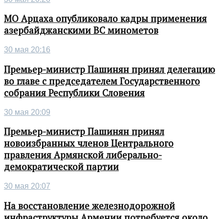
МО Арцаха опубликовало кадры применения
азербайджанскими ВС минометов
30 мая 20:16
Премьер-министр Пашинян принял делегацию
во главе с председателем Государственного
собрания Республики Словения
30 мая 20:09
Премьер-министр Пашинян принял
новоизбранных членов Центрального
правления Армянской либерально-
демократической партии
30 мая 20:07
На восстановление железнодорожной
инфраструктуры Армении потребуется около