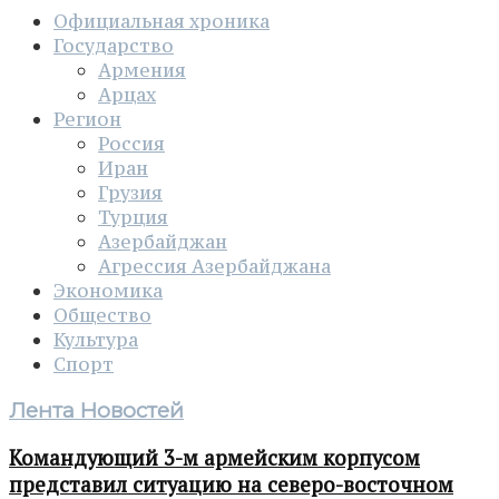
Официальная хроника
Государство
Армения
Арцах
Регион
Россия
Иран
Грузия
Турция
Азербайджан
Агрессия Азербайджана
Экономика
Общество
Культура
Спорт
Лента Новостей
Командующий 3-м армейским корпусом
представил ситуацию на северо-восточном