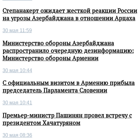
Степанакерт ожидает жесткой реакции России
на угрозы Азербайджана в отношении Арцаха
30 мая 11:59
Министерство обороны Азербайджана
распространило очередную дезинформацию:
Министерство обороны Армении
30 мая 10:44
С официальным визитом в Армению прибыла
председатель Парламента Словении
30 мая 10:41
Премьер-министр Пашинян провел встречу с
президентом Хачатуряном
30 мая 08:36