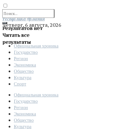
Отправить
Республика Армения
Четверг, 6 августа, 2026
Результатов нет
Читать все
результаты
Официальная хроника
Государство
Регион
Экономика
Общество
Культура
Спорт
Официальная хроника
Государство
Регион
Экономика
Общество
Культура