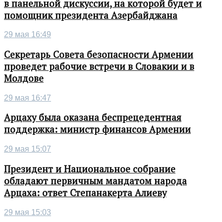
в панельной дискуссии, на которой будет и
помощник президента Азербайджана
29 мая 16:49
Секретарь Совета безопасности Армении
проведет рабочие встречи в Словакии и в
Молдове
29 мая 16:47
Арцаху была оказана беспрецедентная
поддержка: министр финансов Армении
29 мая 15:07
Президент и Национальное собрание
обладают первичным мандатом народа
Арцаха: ответ Степанакерта Алиеву
29 мая 15:03