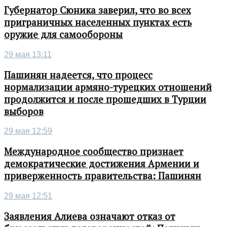
Губернатор Сюника заверил, что во всех
приграничных населенных пунктах есть
оружие для самообороны
29 мая 13:11
Пашинян надеется, что процесс
нормализации армяно-турецких отношений
продолжится и после прошедших в Турции
выборов
29 мая 12:59
Международное сообщество признает
демократические достижения Армении и
приверженность правительства: Пашинян
29 мая 12:51
Заявления Алиева означают отказ от