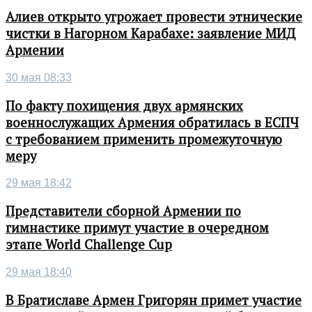
Алиев открыто угрожает провести этнические
чистки в Нагорном Карабахе: заявление МИД
Армении
30 мая 08:33
По факту похищения двух армянских
военнослужащих Армения обратилась в ЕСПЧ
с требованием применить промежуточную
меру
29 мая 18:42
Представители сборной Армении по
гимнастике примут участие в очередном
этапе World Challenge Cup
29 мая 18:40
В Братиславе Армен Григорян примет участие