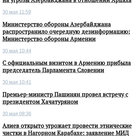
на угрозы Азербайджана в отношении Арцаха
30 мая 11:59
Министерство обороны Азербайджана
распространило очередную дезинформацию:
Министерство обороны Армении
30 мая 10:44
С официальным визитом в Армению прибыла
председатель Парламента Словении
30 мая 10:41
Премьер-министр Пашинян провел встречу с
президентом Хачатуряном
30 мая 08:36
Алиев открыто угрожает провести этнические
чистки в Нагорном Карабахе: заявление МИД