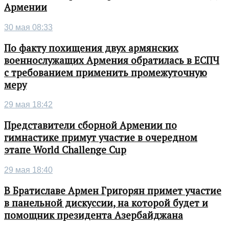
Армении
30 мая 08:33
По факту похищения двух армянских
военнослужащих Армения обратилась в ЕСПЧ
с требованием применить промежуточную
меру
29 мая 18:42
Представители сборной Армении по
гимнастике примут участие в очередном
этапе World Challenge Cup
29 мая 18:40
В Братиславе Армен Григорян примет участие
в панельной дискуссии, на которой будет и
помощник президента Азербайджана