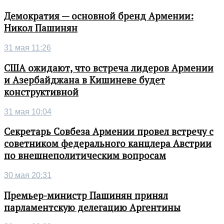
Демократия — основной бренд Армении:
Никол Пашинян
31 мая 11:26
США ожидают, что встреча лидеров Армении
и Азербайджана в Кишиневе будет
конструктивной
31 мая 10:04
Секретарь Совбеза Армении провел встречу с
советником федерального канцлера Австрии
по внешнеполитическим вопросам
30 мая 20:31
Премьер-министр Пашинян принял
парламентскую делегацию Аргентины