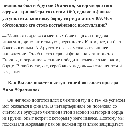
чемпиона был и Арутюн Оганесян, который до этого
одержал три победы со счетом 10:0, однако в финале
уступил итальянскому борцу со результатом 0:9. Чем
обусловлено его столь нестабильное выступление?
—
Мощная поддержка местных болельщиков придала
итальянцу дополнительную уверенность. К тому же, он был
более опытным. А Арутюну слегка мешало излишнее
напряжение. Это был его первый финал на чемпионатах
Европы, и огромное желание победить помешало молодому
борцу. В любом случае, серебряная медаль — тоже неплохой
результат.
Как Вы оцениваете выступление бронзового призера
—
Айка Абраамяна?
—
Он неплохо подготовился к чемпионату и с тем же успехом
мог оказаться в финале. В четвертьфинале он побеждал со
счетом 3:1 будущего чемпиона этой весовой категории борца
из Грузии, опыт встреч с которым у него имелся. Поэтому мы
подсказали Абраамяну как он должен правильно защищаться,