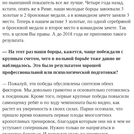
но нынешний показатель все же лучше. Четыре года назад,
кстати, опять же в Риме, наши молодые борцы завоевали 3
золотые и 2 бронзовые медали, а в командном зачете заняли 3
место. Теперь в нашем активе 3 золотые, по одной серебряной
и бронзовой медали и второе место в командном зачете. Так
что, в целом Вы правы. А до 2018 года не припомню такого
результата.
На этот раз наши борцы, кажется, чаще побеждали с
—
крупным счетом, чего в вольной борьбе тоже давно не
наблюдалось. Это было результатом хорошей
профессиональной или психологической подготовки?
—
Пожалуй, эти победы обусловлены синтезом обеих
факторов. Мы довольно грамотно и основательно готовились
к поединкам. Кроме того, первые крупные победы повысили
самооценку ребят и по ходу чемпионата было видно, как
растет их уверенность в своих силах. Парни осознали, что
пришло время пожинать первые плоды многолетних
кропотливых тренировок, благодаря которым они ни в чем не
уступают соперникам. Нужно только не напрягаться и
грамотно бороться. И результат сразу же проявился.