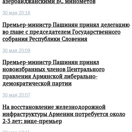
азербайджанскими ВС минометов
30 мая 20:16
Премьер-министр Пашинян принял делегацию
во главе с председателем Государственного
собрания Республики Словения
30 мая 20:09
Премьер-министр Пашинян принял
новоизбранных членов Центрального
правления Армянской либерально-
демократической партии
30 мая 20:07
На восстановление железнодорожной
инфраструктуры Армении потребуется около
2-3 лет: вице-премьер