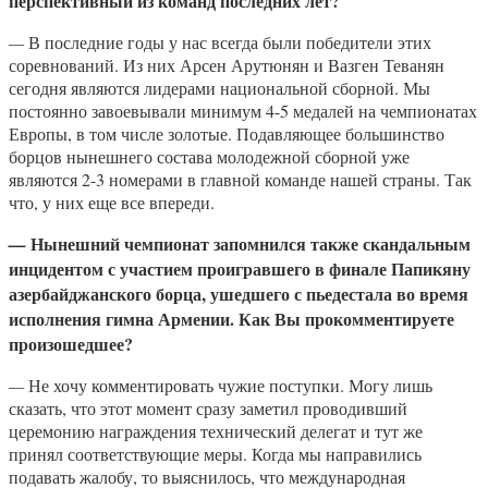
перспективный из команд последних лет?
—
В последние годы у нас всегда были победители этих
соревнований. Из них Арсен Арутюнян и Вазген Теванян
сегодня являются лидерами национальной сборной. Мы
постоянно завоевывали минимум 4-5 медалей на чемпионатах
Европы, в том числе золотые. Подавляющее большинство
борцов нынешнего состава молодежной сборной уже
являются 2-3 номерами в главной команде нашей страны. Так
что, у них еще все впереди.
Нынешний чемпионат запомнился также скандальным
—
инцидентом с участием проигравшего в финале Папикяну
азербайджанского борца, ушедшего с пьедестала во время
исполнения гимна Армении. Как Вы прокомментируете
произошедшее?
—
Не хочу комментировать чужие поступки. Могу лишь
сказать, что этот момент сразу заметил проводивший
церемонию награждения технический делегат и тут же
принял соответствующие меры. Когда мы направились
подавать жалобу, то выяснилось, что международная