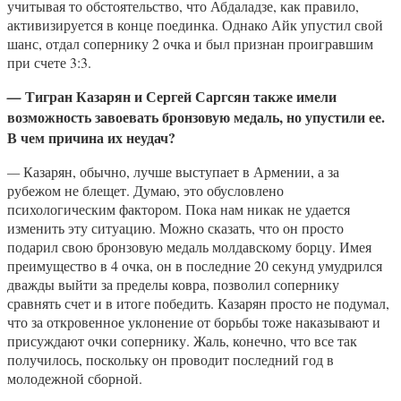
учитывая то обстоятельство, что Абдаладзе, как правило,
активизируется в конце поединка. Однако Айк упустил свой
шанс, отдал сопернику 2 очка и был признан проигравшим
при счете 3:3.
Тигран Казарян и Сергей Саргсян также имели
—
возможность завоевать бронзовую медаль, но упустили ее.
В чем причина их неудач?
—
Казарян, обычно, лучше выступает в Армении, а за
рубежом не блещет. Думаю, это обусловлено
психологическим фактором. Пока нам никак не удается
изменить эту ситуацию. Можно сказать, что он просто
подарил свою бронзовую медаль молдавскому борцу. Имея
преимущество в 4 очка, он в последние 20 секунд умудрился
дважды выйти за пределы ковра, позволил сопернику
сравнять счет и в итоге победить. Казарян просто не подумал,
что за откровенное уклонение от борьбы тоже наказывают и
присуждают очки сопернику. Жаль, конечно, что все так
получилось, поскольку он проводит последний год в
молодежной сборной.