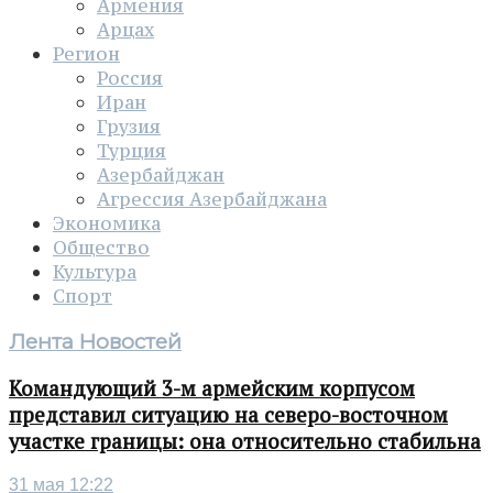
Армения
Арцах
Регион
Россия
Иран
Грузия
Турция
Азербайджан
Агрессия Азербайджана
Экономика
Общество
Культура
Спорт
Лента Новостей
Командующий 3-м армейским корпусом
представил ситуацию на северо-восточном
участке границы: она относительно стабильна
31 мая 12:22