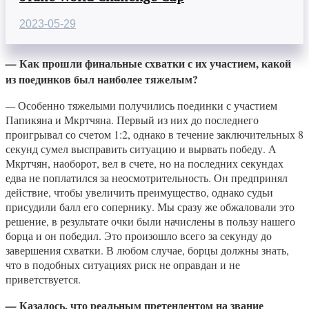
2023-05-29
Как прошли финальные схватки с их участием, какой
—
из поединков был наиболее тяжелым?
—
Особенно тяжелыми получились поединки с участием
Папикяна и Мкртчяна. Первый из них до последнего
проигрывал со счетом 1:2, однако в течение заключительных 8
секунд сумел высправить ситуацию и вырвать победу. А
Мкртчян, наоборот, вел в счете, но на последних секундах
едва не поплатился за неосмотрительность. Он предпринял
действие, чтобы увеличить преимущество, однако судьи
присудили балл его сопернику. Мы сразу же обжаловали это
решение, в результате очки были начислены в пользу нашего
борца и он победил. Это произошло всего за секунду до
завершения схватки. В любом случае, борцы должны знать,
что в подобных ситуациях риск не оправдан и не
приветствуется.
Казалось, что реальным претендентом на звание
—