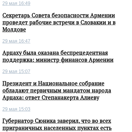
29 мая 16:49
Секретарь Совета безопасности Армении
проведет рабочие встречи в Словакии и в
Молдове
29 мая 16:47
Арцаху была оказана беспрецедентная
поддержка: министр финансов Армении
29 мая 15:07
Президент и Национальное собрание
обладают первичным мандатом народа
Арцаха: ответ Степанакерта Алиеву
29 мая 15:03
Губернатор Сюника заверил, что во всех
приграничных населенных пунктах есть