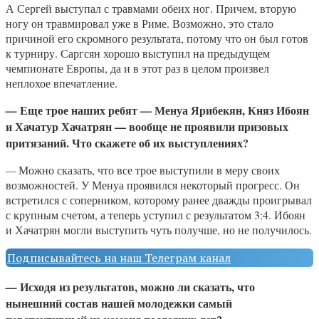
А Сергей выступал с травмами обеих ног. Причем, вторую
ногу он травмировал уже в Риме. Возможно, это стало
причиной его скромного результата, потому что он был готов
к турниру. Саргсян хорошо выступил на предыдущем
чемпионате Европы, да и в этот раз в целом произвел
неплохое впечатление.
Еще трое наших ребят — Менуа Ярибекян, Княз Ибоян
—
и Хачатур Хачатрян — вообще не проявили призовых
притязаний. Что скажете об их выступлениях?
—
Можно сказать, что все трое выступили в меру своих
возможностей. У Менуа проявился некоторый прогресс. Он
встретился с соперником, которому ранее дважды проигрывал
с крупным счетом, а теперь уступил с результатом 3:4. Ибоян
и Хачатрян могли выступить чуть получше, но не получилось.
Подписывайтесь на наш Телеграм канал
Исходя из результатов, можно ли сказать, что
—
нынешний состав нашей молодежки самый