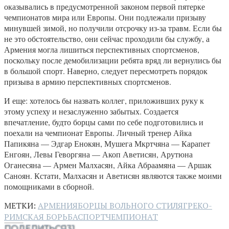
оказывались в предусмотренной законом первой пятерке
чемпионатов мира или Европы. Они подлежали призыву
минувшей зимой, но получили отсрочку из-за травм. Если бы
не это обстоятельство, они сейчас проходили бы службу, а
Армения могла лишиться перспективных спортсменов,
поскольку после демобилизации ребята вряд ли вернулись бы
в большой спорт. Наверно, следует пересмотреть порядок
призыва в армию перспективных спортсменов.
И еще: хотелось бы назвать коллег, приложивших руку к
этому успеху и незаслуженно забытых. Создается
впечатление, будто борцы сами по себе подготовились и
поехали на чемпионат Европы. Личный тренер Айка
Папикяна — Эдгар Енокян, Мушега Мкртчяна — Карапет
Енгоян, Левы Геворгяна — Акоп Аветисян, Арутюна
Оганесяна — Армен Малхасян, Айка Абраамяна — Аршак
Саноян. Кстати, Малхасян и Аветисян являются также моими
помощниками в сборной.
МЕТКИ:
АРМЕНИЯ
БОРЦЫ ВОЛЬНОГО СТИЛЯ
ГРЕКО-
РИМСКАЯ БОРЬБА
СПОРТ
ЧЕМПИОНАТ
ПОДЕЛИТЬСЯ
31