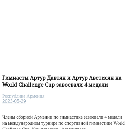
Гимнасты Артур Давтян и Артур Аветисян на
World Challenge Cup завоевали 4 медали
Республика Армения
2023-05-29
Члены сборной Армении по гимнастике завоевали 4 медали
на международном турнире по спортивной гимнастике World
Challenge Cup. Как передает «Арменпресс»,...