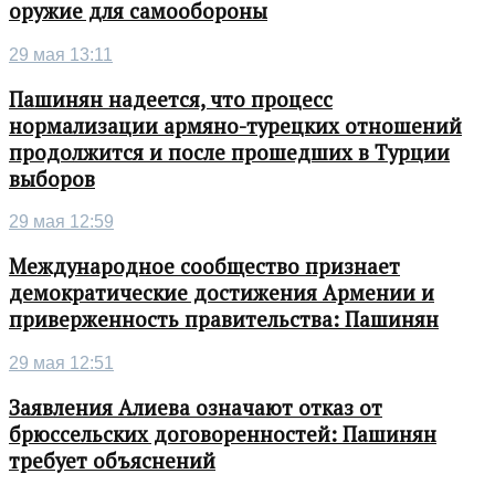
оружие для самообороны
29 мая 13:11
Пашинян надеется, что процесс
нормализации армяно-турецких отношений
продолжится и после прошедших в Турции
выборов
29 мая 12:59
Международное сообщество признает
демократические достижения Армении и
приверженность правительства: Пашинян
29 мая 12:51
Заявления Алиева означают отказ от
брюссельских договоренностей: Пашинян
требует объяснений