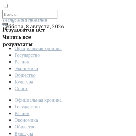
Отправить
Республика Армения
Суббота, 8 августа, 2026
Результатов нет
Читать все
результаты
Официальная хроника
Государство
Регион
Экономика
Общество
Культура
Спорт
Официальная хроника
Государство
Регион
Экономика
Общество
Культура