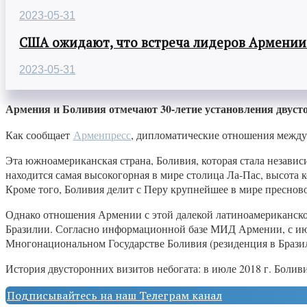
2023-05-31
США ожидают, что встреча лидеров Армении
2023-05-31
Армения и Боливия отмечают 30-летие установления двуст
Как сообщает
Арменпресс
, дипломатические отношения между
Эта южноамериканская страна, Боливия, которая стала независ
находится самая высокогорная в мире столица Ла-Пас, высота к
Кроме того, Боливия делит с Перу крупнейшее в мире пресново
Однако отношения Армении с этой далекой латиноамериканско
Бразилии. Согласно информационной базе МИД Армении, с июл
Многонациональном Государстве Боливия (резиденция в Бразил
История двусторонних визитов небогата: в июле 2018 г. Бол
Подписывайтесь на наш Телеграм канал