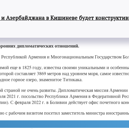
 и Азербайджана в Кишиневе будет конструкти
оронних дипломатических отношений.
 Республикой Армения и Многонациональным Государством Бол
имой еще в 1825 году, известна своими уникальными и особенны
оторой составляет 3869 метров над уровнем моря, самое известно
дное горное озеро, знаменитое Титикака.
й страной не очень развиты. Дипломатическая миссия Армении 
я 2021 г. посольство Республики Армения в Федеративной Респ
ии). С февраля 2022 г. в Боливии действует офис почетного ко
ивию с рабочим визитом посетил заместитель министра иностра