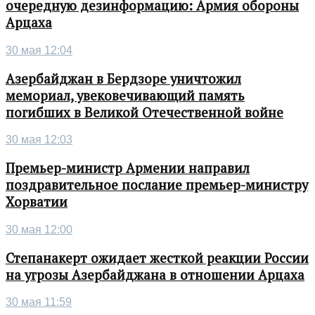
очередную дезинформацию: Армия обороны
Арцаха
30 мая 12:04
Азербайджан в Бердзоре уничтожил
мемориал, увековечивающий память
погибших в Великой Отечественной войне
30 мая 12:03
Премьер-министр Армении направил
поздравительное послание премьер-министру
Хорватии
30 мая 12:00
Степанакерт ожидает жесткой реакции России
на угрозы Азербайджана в отношении Арцаха
30 мая 11:59