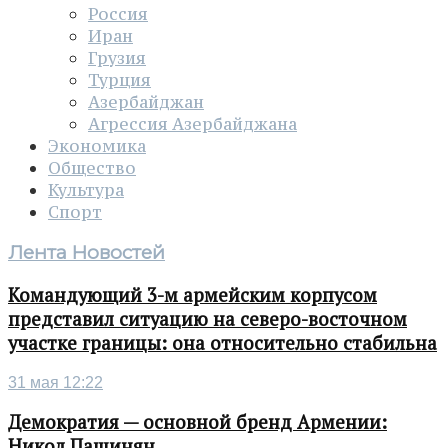
Россия
Иран
Грузия
Турция
Азербайджан
Агрессия Азербайджана
Экономика
Общество
Культура
Спорт
Лента Новостей
Командующий 3-м армейским корпусом
представил ситуацию на северо-восточном
участке границы: она относительно стабильна
31 мая 12:22
Демократия — основной бренд Армении:
Никол Пашинян