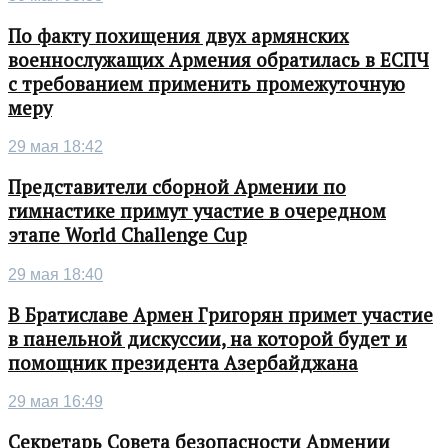
По факту похищения двух армянских
военнослужащих Армения обратилась в ЕСПЧ
с требованием применить промежуточную
меру
29 мая 18:42
Представители сборной Армении по
гимнастике примут участие в очередном
этапе World Challenge Cup
29 мая 18:40
В Братиславе Армен Григорян примет участие
в панельной дискуссии, на которой будет и
помощник президента Азербайджана
29 мая 16:49
Секретарь Совета безопасности Армении