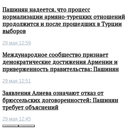
Пашинян надеется, что процесс
нормализации армяно-турецких отношений
продолжится и после прошедших в Турции
выборов
29 мая 12:59
Международное сообщество признает
демократические достижения Армении и
приверженность правительства: Пашинян
29 мая 12:51
Заявления Алиева означают отказ от
брюссельских договоренностей: Пашинян
требует объяснений
29 мая 12:45