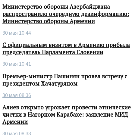
Министерство обороны Азербайджана
распространило очередную дезинформацию:
Министерство обороны Армении
30 мая 10:44
С официальным визитом в Армению прибыла
председатель Парламента Словении
30 мая 10:41
Премьер-министр Пашинян провел встречу с
президентом Хачатуряном
30 мая 08:36
Алиев открыто угрожает провести этнические
чистки в Нагорном Карабахе: заявление МИД
Армении
30 мая 08:33