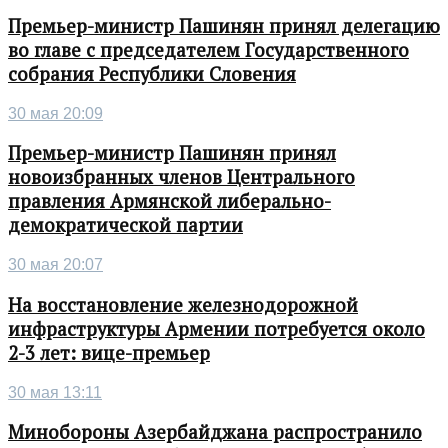
Премьер-министр Пашинян принял делегацию
во главе с председателем Государственного
собрания Республики Словения
30 мая 20:09
Премьер-министр Пашинян принял
новоизбранных членов Центрального
правления Армянской либерально-
демократической партии
30 мая 20:07
На восстановление железнодорожной
инфраструктуры Армении потребуется около
2-3 лет: вице-премьер
30 мая 13:11
Минобороны Азербайджана распространило