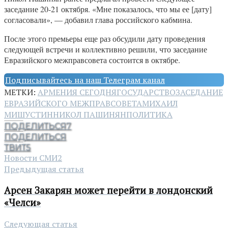
заседание 20-21 октября. «Мне показалось, что мы ее [дату]
согласовали», — добавил глава российского кабмина.
После этого премьеры еще раз обсудили дату проведения
следующей встречи и коллективно решили, что заседание
Евразийского межправсовета состоится в октябре.
Подписывайтесь на наш Телеграм канал
МЕТКИ:
АРМЕНИЯ СЕГОДНЯ
ГОСУДАРСТВО
ЗАСЕДАНИЕ
ЕВРАЗИЙСКОГО МЕЖПРАВСОВЕТА
МИХАИЛ
МИШУСТИН
НИКОЛ ПАШИНЯН
ПОЛИТИКА
ПОДЕЛИТЬСЯ
7
ПОДЕЛИТЬСЯ
ТВИТ
5
Новости СМИ2
Предыдущая статья
Арсен Закарян может перейти в лондонский
«Челси»
Следующая статья