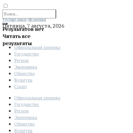
Отправить
Республика Армения
Пятница, 7 августа, 2026
Результатов нет
Читать все
результаты
Официальная хроника
Государство
Регион
Экономика
Общество
Культура
Спорт
Официальная хроника
Государство
Регион
Экономика
Общество
Культура