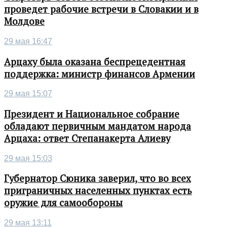
проведет рабочие встречи в Словакии и в
Молдове
29 мая 16:47
Арцаху была оказана беспрецедентная
поддержка: министр финансов Армении
29 мая 15:07
Президент и Национальное собрание
обладают первичным мандатом народа
Арцаха: ответ Степанакерта Алиеву
29 мая 15:03
Губернатор Сюника заверил, что во всех
приграничных населенных пунктах есть
оружие для самообороны
29 мая 13:11