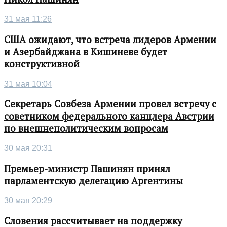
31 мая 11:26
США ожидают, что встреча лидеров Армении
и Азербайджана в Кишиневе будет
конструктивной
31 мая 10:04
Секретарь Совбеза Армении провел встречу с
советником федерального канцлера Австрии
по внешнеполитическим вопросам
30 мая 20:31
Премьер-министр Пашинян принял
парламентскую делегацию Аргентины
30 мая 20:29
Словения рассчитывает на поддержку