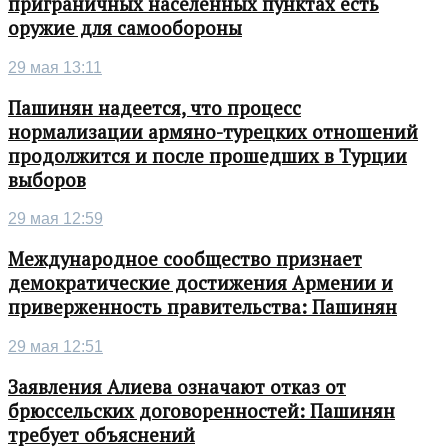
приграничных населенных пунктах есть
оружие для самообороны
29 мая 13:11
Пашинян надеется, что процесс
нормализации армяно-турецких отношений
продолжится и после прошедших в Турции
выборов
29 мая 12:59
Международное сообщество признает
демократические достижения Армении и
приверженность правительства: Пашинян
29 мая 12:51
Заявления Алиева означают отказ от
брюссельских договоренностей: Пашинян
требует объяснений