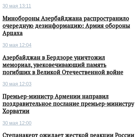
30 мая 13:11
Минобороны Азербайджана распространило
очередную дезинформацию: Армия обороны
Арцаха
30 мая 12:04
Азербайджан в Бердзоре уничтожил
мемориал, увековечивающий память
погибших в Великой Отечественной войне
30 мая 12:03
Премьер-министр Армении направил
поздравительное послание премьер-министру
Хорватии
30 мая 12:00
Степанакерт ожидает жесткой реакции России