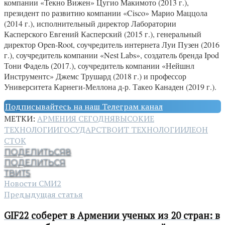
компании «Текно Вижен» Цугио Макимото (2013 г.),
президент по развитию компании «Cisco» Марио Маццола
(2014 г.), исполнительный директор Лаборатории
Касперского Евгений Касперский (2015 г.), генеральный
директор Open-Root, соучредитель интернета Луи Пузен (2016
г.), соучредитель компании «Nest Labs», создатель бренда Ipod
Тони Фадель (2017.), соучредитель компании «Нейшнл
Инструментс» Джемс Трушард (2018 г.) и профессор
Университета Карнеги-Меллона д-р. Такео Канаден (2019 г.).
Подписывайтесь на наш Телеграм канал
МЕТКИ:
АРМЕНИЯ СЕГОДНЯ
ВЫСОКИЕ
ТЕХНОЛОГИИ
ГОСУДАРСТВО
ИТ ТЕХНОЛОГИИ
ЛЕОН
СТОК
ПОДЕЛИТЬСЯ
8
ПОДЕЛИТЬСЯ
ТВИТ
5
Новости СМИ2
Предыдущая статья
GIF22 соберет в Армении ученых из 20 стран: в