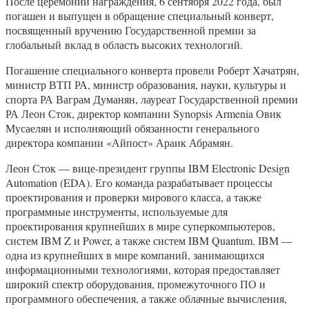
После церемонии награждения, 6 сентября 2022 года, был
погашен и выпущен в обращение специальный конверт,
посвященный вручению Государственной премии за
глобальный вклад в область высоких технологий.
Погашение специального конверта провели Роберт Хачатрян,
министр ВТП РА, министр образования, науки, культуры и
спорта РА Ваграм Думанян, лауреат Государственной премии
РА Леон Сток, директор компании Synopsis Armenia Овик
Мусаелян и исполняющий обязанности генерального
директора компании «Айпост» Араик Абрамян.
Леон Сток — вице-президент группы IBM Electronic Design
Automation (EDA). Его команда разрабатывает процессы
проектирования и проверки мирового класса, а также
программные инструменты, используемые для
проектирования крупнейших в мире суперкомпьютеров,
систем IBM Z и Power, а также систем IBM Quantum. IBM —
одна из крупнейших в мире компаний, занимающихся
информационными технологиями, которая предоставляет
широкий спектр оборудования, промежуточного ПО и
программного обеспечения, а также облачные вычисления,