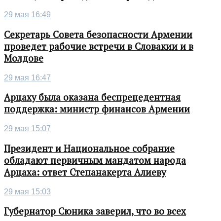
29 мая 16:49
Секретарь Совета безопасности Армении
проведет рабочие встречи в Словакии и в
Молдове
29 мая 16:47
Арцаху была оказана беспрецедентная
поддержка: министр финансов Армении
29 мая 15:07
Президент и Национальное собрание
обладают первичным мандатом народа
Арцаха: ответ Степанакерта Алиеву
29 мая 15:03
Губернатор Сюника заверил, что во всех