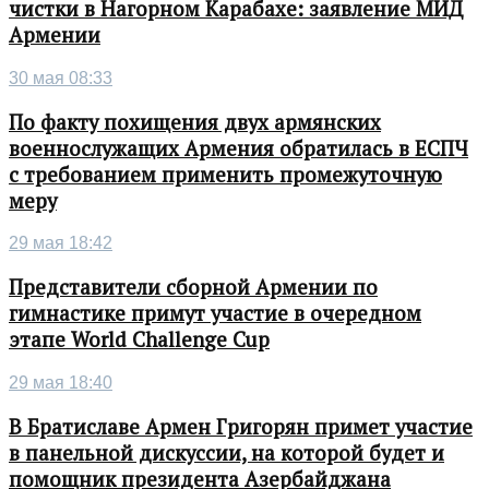
чистки в Нагорном Карабахе: заявление МИД
Армении
30 мая 08:33
По факту похищения двух армянских
военнослужащих Армения обратилась в ЕСПЧ
с требованием применить промежуточную
меру
29 мая 18:42
Представители сборной Армении по
гимнастике примут участие в очередном
этапе World Challenge Cup
29 мая 18:40
В Братиславе Армен Григорян примет участие
в панельной дискуссии, на которой будет и
помощник президента Азербайджана