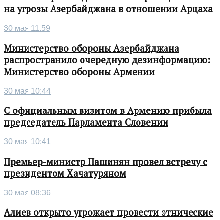
на угрозы Азербайджана в отношении Арцаха
30 мая 11:59
Министерство обороны Азербайджана
распространило очередную дезинформацию:
Министерство обороны Армении
30 мая 10:44
С официальным визитом в Армению прибыла
председатель Парламента Словении
30 мая 10:41
Премьер-министр Пашинян провел встречу с
президентом Хачатуряном
30 мая 08:36
Алиев открыто угрожает провести этнические