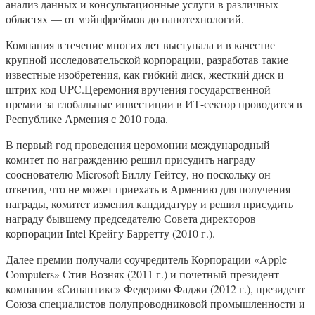
анализ данных и консультационные услуги в различных
областях — от мэйнфреймов до нанотехнологий.
Компания в течение многих лет выступала и в качестве
крупной исследовательской корпорации, разработав такие
известные изобретения, как гибкий диск, жесткий диск и
штрих-код UPC.Церемония вручения государственной
премии за глобальные инвестиции в ИТ-сектор проводится в
Республике Армения с 2010 года.
В первый год проведения церомонии международный
комитет по награждению решил присудить награду
сооснователю Microsoft Биллу Гейтсу, но поскольку он
ответил, что не может приехать в Армению для получения
награды, комитет изменил кандидатуру и решил присудить
награду бывшему председателю Совета директоров
корпорации Intel Крейгу Барретту (2010 г.).
Далее премии получали соучредитель Корпорации «Apple
Computers» Стив Возняк (2011 г.) и почетный президент
компании «Синаптикс» Федерико Фаджи (2012 г.), президент
Союза специалистов полупроводниковой промышленности и