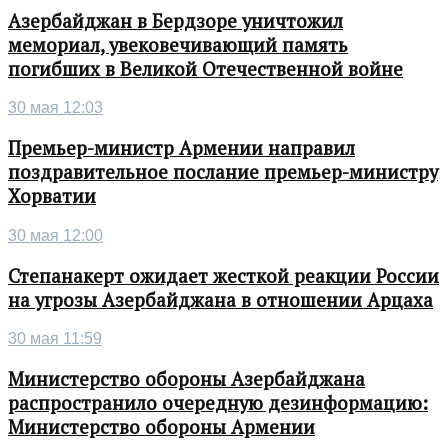
Азербайджан в Бердзоре уничтожил
мемориал, увековечивающий память
погибших в Великой Отечественной войне
30 мая 12:03
Премьер-министр Армении направил
поздравительное послание премьер-министру
Хорватии
30 мая 12:00
Степанакерт ожидает жесткой реакции России
на угрозы Азербайджана в отношении Арцаха
30 мая 11:59
Министерство обороны Азербайджана
распространило очередную дезинформацию:
Министерство обороны Армении