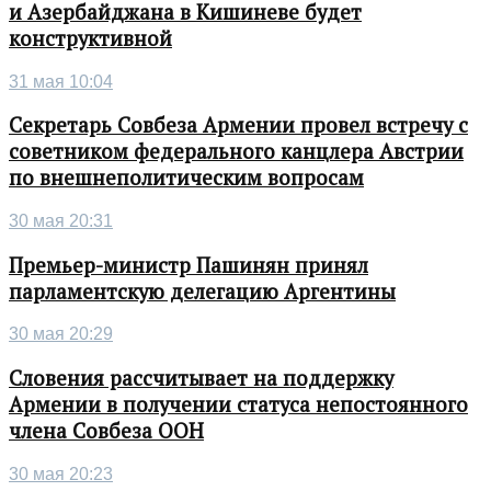
и Азербайджана в Кишиневе будет
конструктивной
31 мая 10:04
Секретарь Совбеза Армении провел встречу с
советником федерального канцлера Австрии
по внешнеполитическим вопросам
30 мая 20:31
Премьер-министр Пашинян принял
парламентскую делегацию Аргентины
30 мая 20:29
Словения рассчитывает на поддержку
Армении в получении статуса непостоянного
члена Совбеза ООН
30 мая 20:23