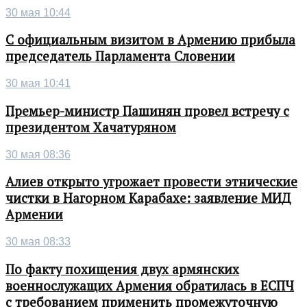
30 мая 10:44
С официальным визитом в Армению прибыла
председатель Парламента Словении
30 мая 10:41
Премьер-министр Пашинян провел встречу с
президентом Хачатуряном
30 мая 08:36
Алиев открыто угрожает провести этнические
чистки в Нагорном Карабахе: заявление МИД
Армении
30 мая 08:33
По факту похищения двух армянских
военнослужащих Армения обратилась в ЕСПЧ
с требованием применить промежуточную