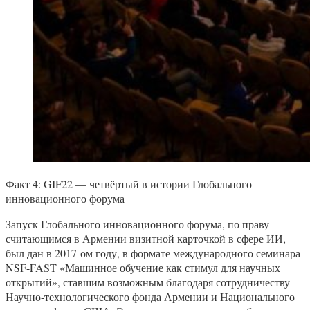
Факт 4: GIF22 — четвёртый в истории Глобального
инновационного форума
Запуск Глобального инновационного форума, по праву
считающимся в Армении визитной карточкой в сфере ИИ,
был дан в 2017-ом году, в формате международного семинара
NSF-FAST «Машинное обучение как стимул для научных
открытий», ставшим возможным благодаря сотрудничеству
Научно-технологического фонда Армении и Национального