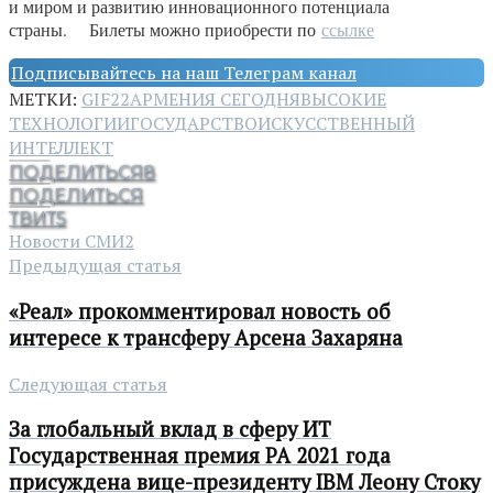
и миром и развитию инновационного потенциала
страны. Билеты можно приобрести по
ссылке
Подписывайтесь на наш Телеграм канал
МЕТКИ:
GIF22
АРМЕНИЯ СЕГОДНЯ
ВЫСОКИЕ
ТЕХНОЛОГИИ
ГОСУДАРСТВО
ИСКУССТВЕННЫЙ
ИНТЕЛЛЕКТ
ПОДЕЛИТЬСЯ
8
ПОДЕЛИТЬСЯ
ТВИТ
5
Новости СМИ2
Предыдущая статья
«Реал» прокомментировал новость об
интересе к трансферу Арсена Захаряна
Следующая статья
За глобальный вклад в сферу ИТ
Государственная премия РА 2021 года
присуждена вице-президенту IBM Леону Стоку