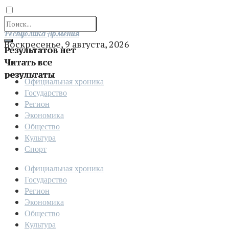
Отправить
Республика Армения
Воскресенье, 9 августа, 2026
Результатов нет
Читать все
результаты
Официальная хроника
Государство
Регион
Экономика
Общество
Культура
Спорт
Официальная хроника
Государство
Регион
Экономика
Общество
Культура