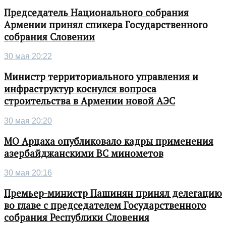
Председатель Национального собрания
Армении принял спикера Государственного
собрания Словении
30 мая 20:22
Министр территориального управления и
инфраструктур коснулся вопроса
строительства в Армении новой АЭС
30 мая 20:20
МО Арцаха опубликовало кадры применения
азербайджанскими ВС минометов
30 мая 20:16
Премьер-министр Пашинян принял делегацию
во главе с председателем Государственного
собрания Республики Словения