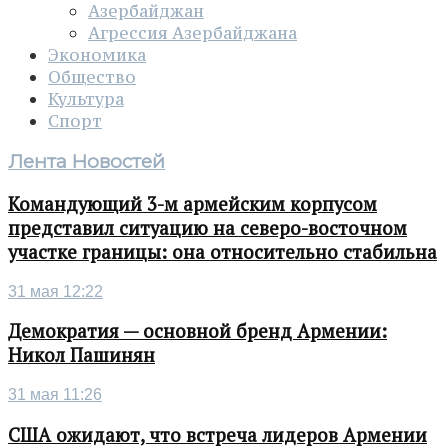
Азербайджан
Агрессия Азербайджана
Экономика
Общество
Культура
Спорт
Лента Новостей
Командующий 3-м армейским корпусом
представил ситуацию на северо-восточном
участке границы: она относительно стабильна
31 мая 12:22
Демократия — основной бренд Армении:
Никол Пашинян
31 мая 11:26
США ожидают, что встреча лидеров Армении