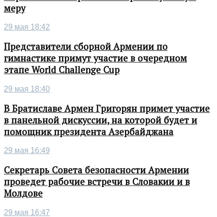
меру
29 мая 18:42
Представители сборной Армении по
гимнастике примут участие в очередном
этапе World Challenge Cup
29 мая 18:40
В Братиславе Армен Григорян примет участие
в панельной дискуссии, на которой будет и
помощник президента Азербайджана
29 мая 16:49
Секретарь Совета безопасности Армении
проведет рабочие встречи в Словакии и в
Молдове
29 мая 16:47