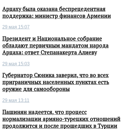
Арцаху была оказана беспрецедентная
поддержка: министр финансов Армении
29 мая 15:07
Президент и Национальное собрание
обладают первичным мандатом народа
Арцаха: ответ Степанакерта Алиеву
29 мая 15:03
Губернатор Сюника заверил, что во всех
приграничных населенных пунктах есть
оружие для самообороны
29 мая 13:11
Пашинян надеется, что процесс
нормализации армяно-турецких отношений
продолжится и после прошедших в Турции