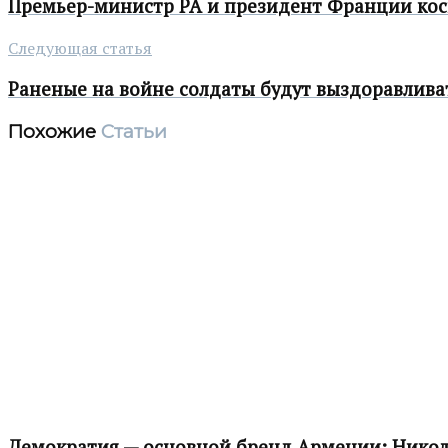
Премьер-министр РА и президент Франции кос
Следующая статья
Раненые на войне солдаты будут выздоравлива
Похожие
Статьи
Демократия — основной бренд Армении: Нико