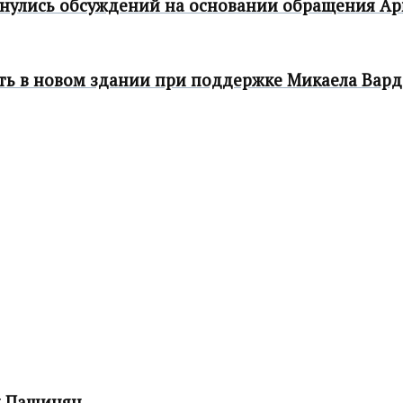
нулись обсуждений на основании обращения Ар
ть в новом здании при поддержке Микаела Вард
л Пашинян