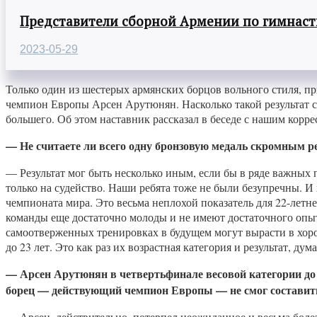
Представители сборной Армении по гимнасти
2023-05-29
Только один из шестерых армянских борцов вольного стиля, пр
чемпион Европы Арсен Арутюнян. Насколько такой результат с
большего. Об этом наставник рассказал в беседе с нашим корр
—
Не считаете ли всего одну бронзовую
медаль скромным ре
— Результат мог быть несколько иным, если бы в ряде важных 
только на судейство. Наши ребята тоже не были безупречны. И
чемпионата мира. Это весьма неплохой показатель для 22-летн
команды еще достаточно молоды и не имеют достаточного опыт
самоотверженных тренировках в будущем могут вырасти в хоро
до 23 лет. Это как раз их возрастная категория и результат, дум
—
Арсен Арутюнян
в четвертьфинале весовой категории д
борец — действующий чемпион Европы — не смог составить
— Арсен, действительно, потерпел неожиданное и весьма бол