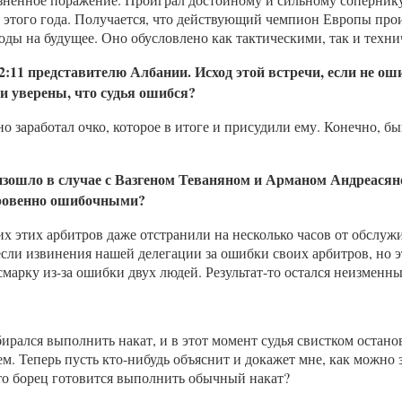
 этого года. Получается, что действующий чемпион Европы пр
ыводы на будущее. Оно обусловлено как тактическими, так и тех
:11 представителю Албании. Исход этой встречи
, если не о
и уверены, что
судья ошибся?
заработал очко, которое в итоге и присудили ему. Конечно, быв
изошло в случае с
Вазген
ом
Теванян
ом
и Арман
ом
Андреасян
ровенно ошибочными?
их этих арбитров даже отстранили на несколько часов от обслу
ли извинения нашей делегации за ошибки своих арбитров, но эт
смарку из-за ошибки двух людей. Результат-то остался неизменн
бирался выполнить накат, и в этот момент судья свистком остан
Теперь пусть кто-нибудь объяснит и докажет мне, как можно за
то борец готовится выполнить обычный накат?