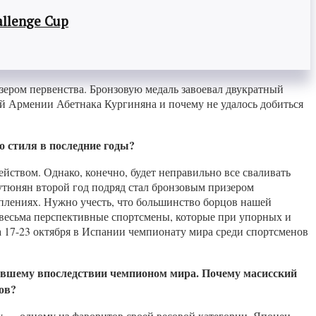
llenge Cup
зером первенства. Бронзовую медаль завоевал двукратный
й Армении Абетнака Кургиняна и почему не удалось добиться
о стиля
в
последние годы?
йством. Однако, конечно, будет неправильно все сваливать
рутюнян второй год подряд стал бронзовым призером
уплениях. Нужно учесть, что большинство борцов нашей
 весьма перспективные спортсмены, которые при упорных и
 17-23 октября в Испании чемпионату мира среди спортсменов
вшему впоследствии чемпионом
мира. П
очему масисский
ов?
у — одному из фаворитов своей весовой категории. Японец —