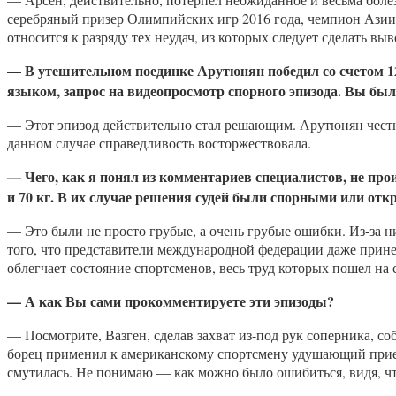
серебряный призер Олимпийских игр 2016 года, чемпион Азии
относится к разряду тех неудач, из которых следует сделать в
— В утешительном поединке Арутюнян победил со счетом 12
языком, запрос на видеопросмотр спорного эпизода.
Вы был
— Этот эпизод действительно стал решающим. Арутюнян честно 
данном случае справедливость восторжествовала.
— Чего, как я понял из комментариев специалистов, не про
и
70 кг. В их случае решени
я
судей были
спорным
и
или
отк
— Это были не просто грубые, а очень грубые ошибки. Из-за н
того, что представители международной федерации даже принес
облегчает состояние спортсменов, весь труд которых пошел на 
—
А как Вы сами прокомментируете эти эпизоды?
— Посмотрите, Вазген, сделав захват из-под рук соперника, со
борец применил к американскому спортсмену удушающий прием. 
смутилась. Не понимаю — как можно было ошибиться, видя, ч