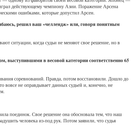
оиграл действующему чемпиону Азии. Поражение Арсена
ническими ошибками, которые допустил Арсен.
шибаюсь,
решил ваш
«
челлендж
»
или, говоря понятным
ают ситуации, когда судьи не меняют свое решение, но в
ом, выступившими в весовой категории соответственно
65
живания соревнований. Правда, потом восстановили. Дошло до
о вовсе не оправдывает данных судьей и, конечно, не
ым.
овила поединок. Свое решение она обосновала тем, что наш
душить человека из-под рук. Потом заявили, что судья