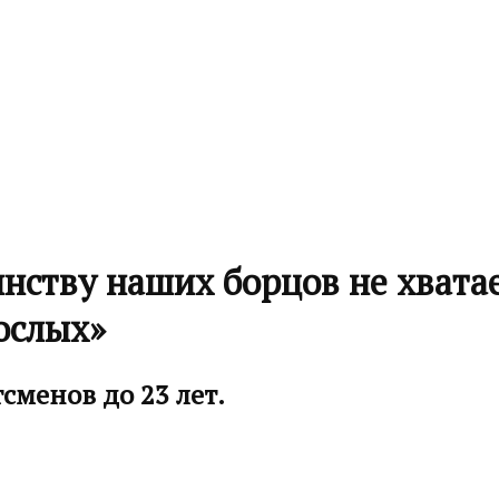
ству наших борцов не хватае
ослых»
сменов до 23 лет.