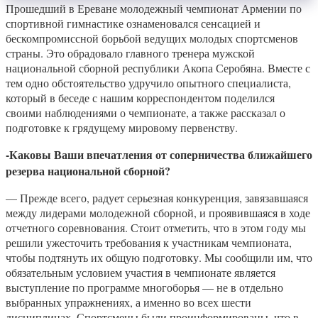
Прошедший в Ереване молодежный чемпионат Армении по
спортивной гимнастике ознаменовался сенсацией и
бескомпромиссной борьбой ведущих молодых спортсменов
страны. Это обрадовало главного тренера мужской
национальной сборной республики Акопа Серобяна. Вместе с
тем одно обстоятельство удручило опытного специалиста,
который в беседе с нашим корреспондентом поделился
своими наблюдениями о чемпионате, а также рассказал о
подготовке к грядущему мировому первенству.
-Каковы Ваши впечатления от соперничества ближайшего
резерва национальной сборной?
— Прежде всего, радует серьезная конкуренция, завязавшаяся
между лидерами молодежной сборной, и проявившаяся в ходе
отчетного соревнования. Стоит отметить, что в этом году мы
решили ужесточить требования к участникам чемпионата,
чтобы подтянуть их общую подготовку. Мы сообщили им, что
обязательным условием участия в чемпионате является
выступление по программе многоборья — не в отдельно
выбранных упражнениях, а именно во всех шести
дисциплинах. Спортсмены были проинформированы, что в