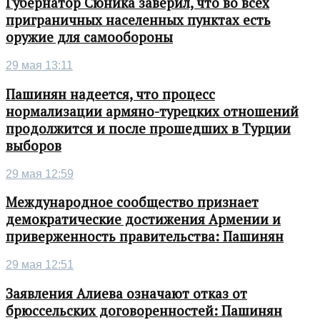
Губернатор Сюника заверил, что во всех
приграничных населенных пунктах есть
оружие для самообороны
29 мая 13:11
Пашинян надеется, что процесс
нормализации армяно-турецких отношений
продолжится и после прошедших в Турции
выборов
29 мая 12:59
Международное сообщество признает
демократические достижения Армении и
приверженность правительства: Пашинян
29 мая 12:51
Заявления Алиева означают отказ от
брюссельских договоренностей: Пашинян