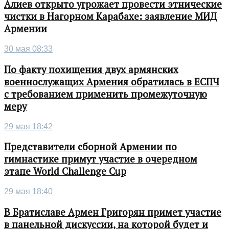
Алиев открыто угрожает провести этнические
чистки в Нагорном Карабахе: заявление МИД
Армении
30 мая 08:33
По факту похищения двух армянских
военнослужащих Армения обратилась в ЕСПЧ
с требованием применить промежуточную
меру
29 мая 18:42
Представители сборной Армении по
гимнастике примут участие в очередном
этапе World Challenge Cup
29 мая 18:40
В Братиславе Армен Григорян примет участие
в панельной дискуссии, на которой будет и