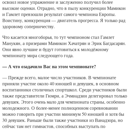
освоил новое упражнение и заслуженно получил более
высокие оценки. Отрадно, что в пылу конкуренции Мамикон
и Гамлет превзошли результат самого чемпиона Европы.
Воистину, конкуренция — двигатель прогресса. Я только рад
здоровому соперничеству.
Что касается многоборья, то тут чемпионом стал Гамлет
Манукян, а призерами Мамикон Хачатрян и Эрик Багдасарян.
Они явно лучшие и будут готовиться к молодёжному
чемпионату мира следующего года.
— А что озадачило Вас на этом чемпионате?
— Прежде всего, малое число участников. В чемпионате
приняли участие около 40 юношей и девушек, в основном
воспитанники столичных спортшкол. Среди участников были
также представители Гюмри, а Эчмиадзин делегировал только
девушек. Этого очень мало для чемпионата страны, особенно
молодежного. О более-менее полноценном соревновании
можно говорить при участии минимум 50 юношей и хотя бы
30 девушек. Раньше были также участники из Ванадзора, но
сейчас там нет гимнастов, способных выступать по