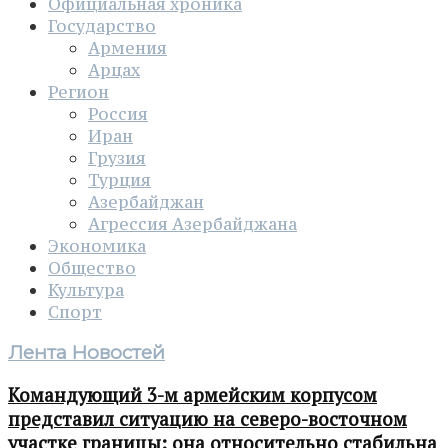
Официальная хроника
Государство
Армения
Арцах
Регион
Россия
Иран
Грузия
Турция
Азербайджан
Агрессия Азербайджана
Экономика
Общество
Культура
Спорт
Лента Новостей
Командующий 3-м армейским корпусом
представил ситуацию на северо-восточном
участке границы: она относительно стабильна