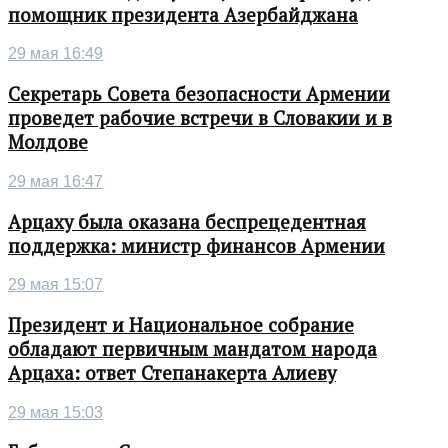
помощник президента Азербайджана
29 мая 16:49
Секретарь Совета безопасности Армении
проведет рабочие встречи в Словакии и в
Молдове
29 мая 16:47
Арцаху была оказана беспрецедентная
поддержка: министр финансов Армении
29 мая 15:07
Президент и Национальное собрание
обладают первичным мандатом народа
Арцаха: ответ Степанакерта Алиеву
29 мая 15:03