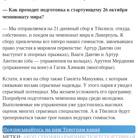
— Как проходит подготовка к стартующему 26 октября
чемпионату мира?
— Мы отправляемся на 21-дневный сбор в Тбилиси, откуда,
собственно, и поедем на чемпионат мира в Ливерпуль. К
сбору привлечены все пятеро наших гимнастов, завоевавших
право участия в мировом первенстве: Артур Давтян (он
выступит в опорных прыжках), Ваагн Давтян и Артур
Аветисян (оба — упражнения на кольцах), Арутюн Мердинян
(упражнение на коне) и Гагик Хачикян (многоборье).
Кстати, я взял на сбор также Гамлета Манукяна, с которым
связываю весьма серьезные надежды. У этого парня я увидел
серьезный потенциал. Мы желаем усложнить его программу.
Попробуем подготовить чемпиона мира среди молодежи.
Выполняемые им упражнения уже удостоились высоких
оценок многих серьезных специалистов. А в Тбилиси будут
тренироваться также трое наших ведущих гимнасток.
Подписывайтесь на наш Телеграм канал
МЕТКИ:
АКОП СЕРОБЯН
АРМЕНИЯ
СПОРТ
СПОРТИВНАЯ