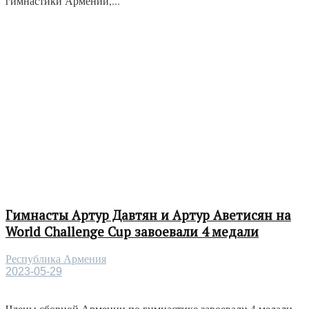
гимнастики Армении,...
Гимнасты Артур Давтян и Артур Аветисян на
World Challenge Cup завоевали 4 медали
Республика Армения
2023-05-29
Члены сборной Армении по гимнастике завоевали 4 медали