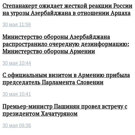
Степанакерт ожидает жесткой реакции России
на угрозы Азербайджана в отношении Арцаха
30 мая 11:59
Министерство обороны Азербайджана
распространило очередную дезинформацию:
Министерство обороны Армении
30 мая 10:44
С официальным визитом в Армению прибыла
председатель Парламента Словении
30 мая 10:41
Премьер-министр Пашинян провел встречу с
президентом Хачатуряном
30 мая 08:36