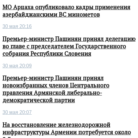
МО Арцаха опубликовало кадры применения
азербайджанскими ВС минометов
30 мая 20:16
Премьер-министр Пашинян принял делегацию
во главе с председателем Государственного
собрания Республики Словения
30 мая 20:09
Премьер-министр Пашинян принял
новоизбранных членов Центрального
правления Армянской либерально-
демократической партии
30 мая 20:07
На восстановление железнодорожной
инфраструктуры Армении потребуется около