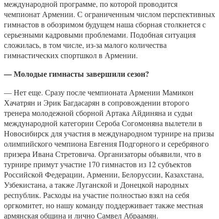
международной программе, по которой проводится
чемпионат Армении. С ограниченным числом перспективных
гимнастов в обозримом будущем наша сборная столкнется с
серьезными кадровыми проблемами. Подобная ситуация
сложилась, в том числе, из-за малого количества
гимнастических спортшкол в Армении.
— Молодые гимнасты завершили сезон?
— Нет еще. Сразу после чемпионата Армении Мамикон
Хачатрян и Эрик Багдасарян в сопровождении второго
тренера молодежной сборной Артака Айдиняна и судьи
международной категории Сероба Согомоняна вылетели в
Новосибирск для участия в международном турнире на призы
олимпийского чемпиона Евгения Подгорного и серебряного
призера Ивана Стретовича. Организаторы объявили, что в
турнире примут участие 170 гимнастов из 12 субъектов
Российской Федерации, Армении, Белоруссии, Казахстана,
Узбекистана, а также Луганской и Донецкой народных
республик. Расходы на участие полностью взял на себя
оргкомитет, но нашу команду поддерживает также местная
армянская община и лично Самвел Абраамян.