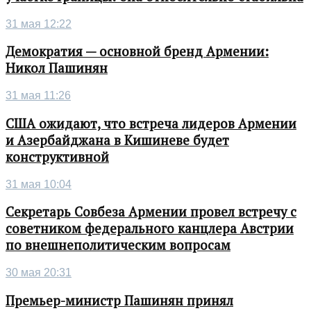
31 мая 12:22
Демократия — основной бренд Армении:
Никол Пашинян
31 мая 11:26
США ожидают, что встреча лидеров Армении
и Азербайджана в Кишиневе будет
конструктивной
31 мая 10:04
Секретарь Совбеза Армении провел встречу с
советником федерального канцлера Австрии
по внешнеполитическим вопросам
30 мая 20:31
Премьер-министр Пашинян принял