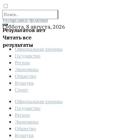
Отправить
Республика Армения
Суббота, 8 августа, 2026
Результатов нет
Читать все
результаты
Официальная хроника
Государство
Регион
Экономика
Общество
Культура
Спорт
Официальная хроника
Государство
Регион
Экономика
Общество
Культура