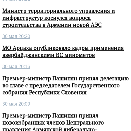
Министр территориального управления и
инфраструктур коснулся вопроса
строительства в Армении новой АЭС
30 мая 20:20
МО Арцаха опубликовало кадры применения
азербайджанскими ВС минометов
30 мая 20:16
Премьер-министр Пашинян принял делегацию
во главе с председателем Государственного
собрания Республики Словения
30 мая 20:09
Премьер-министр Пашинян принял
новоизбранных членов Центрального
правления Армянской либерально-