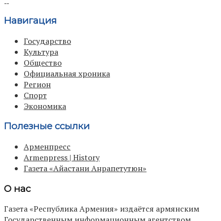
Навигация
Государство
Культура
Общество
Официальная хроника
Регион
Спорт
Экономика
Полезные ссылки
Арменпресс
Armenpress | History
Газета «Айастани Анрапетутюн»
О нас
Газета «Республика Армения» издаётся армянским
Государственным информационным агентством