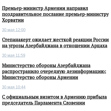
Премьер-министр Армении направил
поздравительное послание премьер-министру
Хорватии
30 мая 12:00
Степанакерт ожидает жесткой реакции России
на угрозы Азербайджана в отношении Арцаха
30 мая 11:59
Министерство обороны Азербайджана
распространило очередную дезинформацию:
Министерство обороны Армении
30 мая 10:44
С официальным визитом в Армению прибыла
председатель Парламента Словении