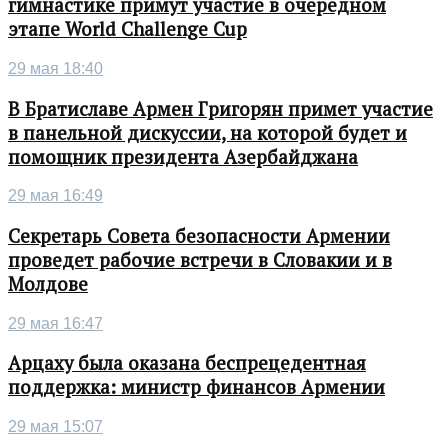
гимнастике примут участие в очередном
этапе World Challenge Cup
29 мая 18:40
В Братиславе Армен Григорян примет участие
в панельной дискуссии, на которой будет и
помощник президента Азербайджана
29 мая 16:49
Секретарь Совета безопасности Армении
проведет рабочие встречи в Словакии и в
Молдове
29 мая 16:47
Арцаху была оказана беспрецедентная
поддержка: министр финансов Армении
29 мая 15:07