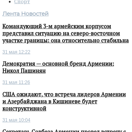
Спорт
Лента Новостей
Командующий 3-м армейским корпусом
представил ситуацию на северо-восточном
участке границы: она относительно стабильна
31 мая 12:22
Демократия — основной бренд Армении:
Никол Пашинян
31 мая 11:26
США ожидают, что встреча лидеров Армении
и Азербайджана в Кишиневе будет
конструктивной
31 мая 10:04
Секретарь Совбеза Армении провел встречу с