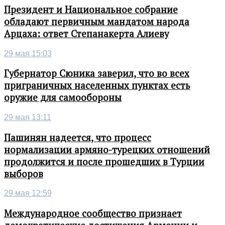
Президент и Национальное собрание
обладают первичным мандатом народа
Арцаха: ответ Степанакерта Алиеву
29 мая 15:03
Губернатор Сюника заверил, что во всех
приграничных населенных пунктах есть
оружие для самообороны
29 мая 13:11
Пашинян надеется, что процесс
нормализации армяно-турецких отношений
продолжится и после прошедших в Турции
выборов
29 мая 12:59
Международное сообщество признает