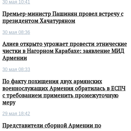
30 мая 10:41
Премьер-министр Пашинян провел встречу с
президентом Хачатуряном
30 мая 08:36
Алиев открыто угрожает провести этнические
чистки в Нагорном Карабахе: заявление МИД
Армении
30 мая 08:33
По факту похищения двух армянских
военнослужащих Армения обратилась в ЕСПЧ
с требованием применить промежуточную
меру
29 мая 18:42
Представители сборной Армении по