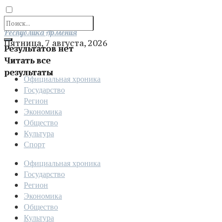
Отправить
Республика Армения
Пятница, 7 августа, 2026
Результатов нет
Читать все
результаты
Официальная хроника
Государство
Регион
Экономика
Общество
Культура
Спорт
Официальная хроника
Государство
Регион
Экономика
Общество
Культура