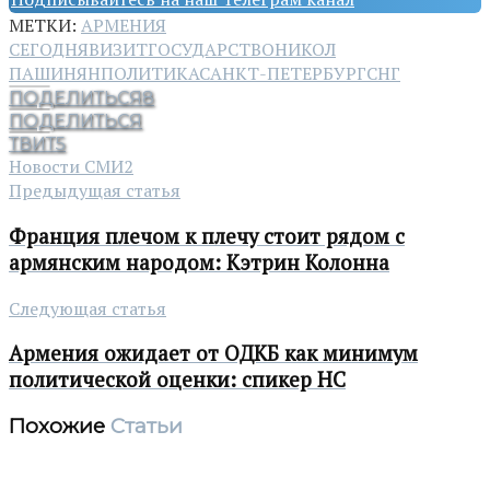
МЕТКИ:
АРМЕНИЯ
СЕГОДНЯ
ВИЗИТ
ГОСУДАРСТВО
НИКОЛ
ПАШИНЯН
ПОЛИТИКА
САНКТ-ПЕТЕРБУРГ
СНГ
ПОДЕЛИТЬСЯ
8
ПОДЕЛИТЬСЯ
ТВИТ
5
Новости СМИ2
Предыдущая статья
Франция плечом к плечу стоит рядом с
армянским народом: Кэтрин Колонна
Следующая статья
Армения ожидает от ОДКБ как минимум
политической оценки: спикер НС
Похожие
Статьи