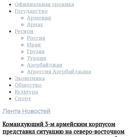
Официальная хроника
Государство
Армения
Арцах
Регион
Россия
Иран
Грузия
Турция
Азербайджан
Агрессия Азербайджана
Экономика
Общество
Культура
Спорт
Лента Новостей
Командующий 3-м армейским корпусом
представил ситуацию на северо-восточном