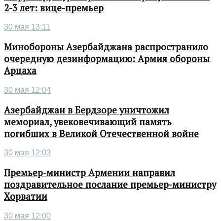
2-3 лет: вице-премьер
30 мая 13:11
Минобороны Азербайджана распространило
очередную дезинформацию: Армия обороны
Арцаха
30 мая 12:04
Азербайджан в Бердзоре уничтожил
мемориал, увековечивающий память
погибших в Великой Отечественной войне
30 мая 12:03
Премьер-министр Армении направил
поздравительное послание премьер-министру
Хорватии
30 мая 12:00