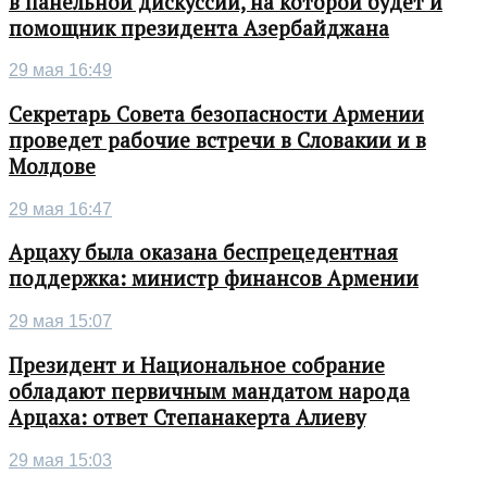
в панельной дискуссии, на которой будет и
помощник президента Азербайджана
29 мая 16:49
Секретарь Совета безопасности Армении
проведет рабочие встречи в Словакии и в
Молдове
29 мая 16:47
Арцаху была оказана беспрецедентная
поддержка: министр финансов Армении
29 мая 15:07
Президент и Национальное собрание
обладают первичным мандатом народа
Арцаха: ответ Степанакерта Алиеву
29 мая 15:03