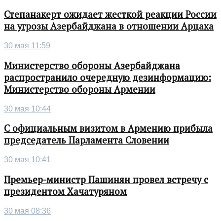
Степанакерт ожидает жесткой реакции России
на угрозы Азербайджана в отношении Арцаха
30 мая 11:59
Министерство обороны Азербайджана
распространило очередную дезинформацию:
Министерство обороны Армении
30 мая 10:44
С официальным визитом в Армению прибыла
председатель Парламента Словении
30 мая 10:41
Премьер-министр Пашинян провел встречу с
президентом Хачатуряном
30 мая 08:36