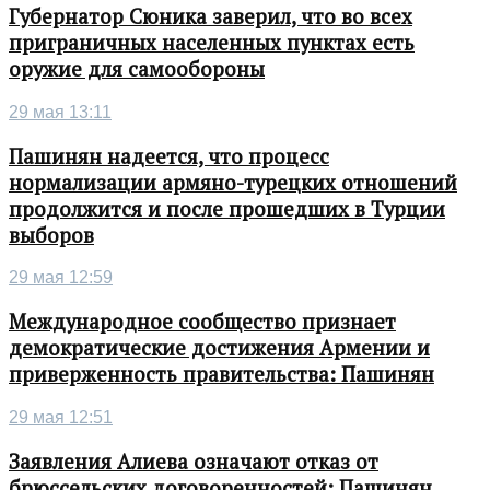
Губернатор Сюника заверил, что во всех
приграничных населенных пунктах есть
оружие для самообороны
29 мая 13:11
Пашинян надеется, что процесс
нормализации армяно-турецких отношений
продолжится и после прошедших в Турции
выборов
29 мая 12:59
Международное сообщество признает
демократические достижения Армении и
приверженность правительства: Пашинян
29 мая 12:51
Заявления Алиева означают отказ от
брюссельских договоренностей: Пашинян