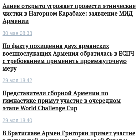
Алиев открыто угрожает провести этнические
чистки в Нагорном Карабахе: заявление МИД
Армении
30 мая 08:33
По факту похищения двух армянских
военнослужащих Армения обратилась в ЕСПЧ
с требованием применить промежуточную
меру
29 мая 18:42
Представители сборной Армении по
гимнастике примут участие в очередном
этапе World Challenge Cup
29 мая 18:40
В Братиславе Армен Григорян примет участие