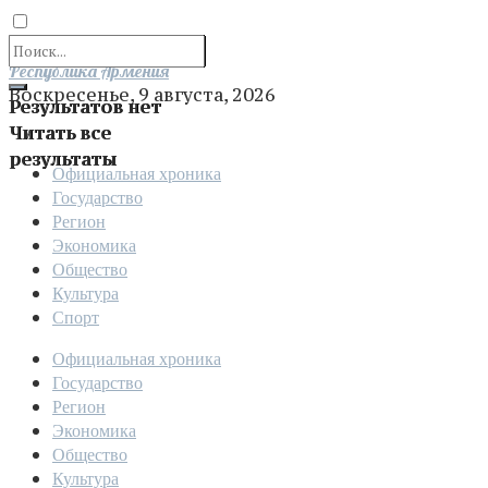
Отправить
Республика Армения
Воскресенье, 9 августа, 2026
Результатов нет
Читать все
результаты
Официальная хроника
Государство
Регион
Экономика
Общество
Культура
Спорт
Официальная хроника
Государство
Регион
Экономика
Общество
Культура