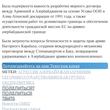
Была подчеркнута важность разработки мирного договора
между Арменией и Азербайджаном на основе Устава ООН и
Алма-Атинской декларации от 1991 года, а также
осуществления работ по делимитации границы и обеспечения
деятельности гражданской миссии ЕС на армяно-
азербайджанской границе.
Были затронуты вопросы безопасности и защиты прав армян
Нагорного Карабаха, создания международного механизма
переговоров между Степанакертом и Баку, возвращения
удерживаемых в Азербайджане армянских военнопленных.
Подписывайтесь на наш Телеграм канал
МЕТКИ:
АГРЕССИЯ АЗЕРБАЙДЖАНА
АРМЕНИЯ
СЕГОДНЯ
ГОСУДАРСТВО
МИНСКАЯ ГРУППА
ОБСЕ
ПОЛИТИКА
ПОДЕЛИТЬСЯ
7
ПОДЕЛИТЬСЯ
ТВИТ
5
Новости СМИ2
Предыдущая статья