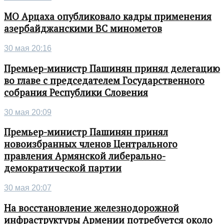
МО Арцаха опубликовало кадры применения
азербайджанскими ВС минометов
30 мая 20:16
Премьер-министр Пашинян принял делегацию
во главе с председателем Государственного
собрания Республики Словения
30 мая 20:09
Премьер-министр Пашинян принял
новоизбранных членов Центрального
правления Армянской либерально-
демократической партии
30 мая 20:07
На восстановление железнодорожной
инфраструктуры Армении потребуется около