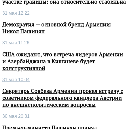
участке границы: она относительно стабильна
31 мая 12:22
Демократия — основной бренд Армении:
Никол Пашинян
31 мая 11:26
США ожидают, что встреча лидеров Армении
и Азербайджана в Кишиневе будет
конструктивной
31 мая 10:04
Секретарь Совбеза Армении провел встречу с
советником федерального канцлера Австрии
по внешнеполитическим вопросам
30 мая 20:31
Премьер-министр Пашинян принял