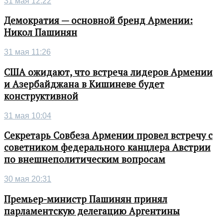
31 мая 12:22
Демократия — основной бренд Армении:
Никол Пашинян
31 мая 11:26
США ожидают, что встреча лидеров Армении
и Азербайджана в Кишиневе будет
конструктивной
31 мая 10:04
Секретарь Совбеза Армении провел встречу с
советником федерального канцлера Австрии
по внешнеполитическим вопросам
30 мая 20:31
Премьер-министр Пашинян принял
парламентскую делегацию Аргентины