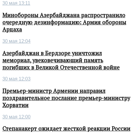
30 мая 13:11
Минобороны Азербайджана распространило
очередную дезинформацию: Армия обороны
Арцаха
30 мая 12:04
Азербайджан в Бердзоре уничтожил
мемориал, увековечивающий память
погибших в Великой Отечественной войне
30 мая 12:03
Премьер-министр Армении направил
поздравительное послание премьер-министру
Хорватии
30 мая 12:00
Степанакерт ожидает жесткой реакции России