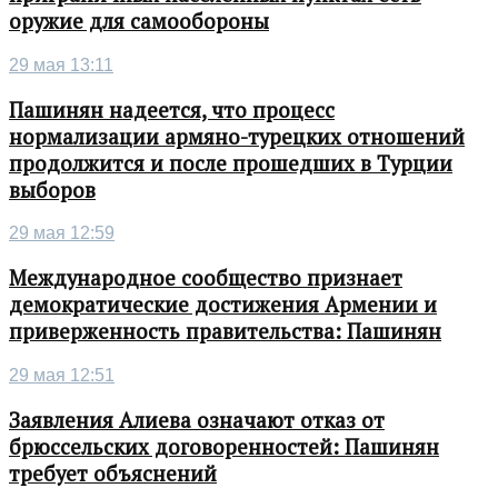
оружие для самообороны
29 мая 13:11
Пашинян надеется, что процесс
нормализации армяно-турецких отношений
продолжится и после прошедших в Турции
выборов
29 мая 12:59
Международное сообщество признает
демократические достижения Армении и
приверженность правительства: Пашинян
29 мая 12:51
Заявления Алиева означают отказ от
брюссельских договоренностей: Пашинян
требует объяснений