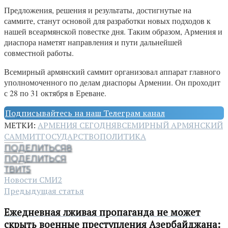
Предложения, решения и результаты, достигнутые на
саммите, станут основой для разработки новых подходов к
нашей всеармянской повестке дня. Таким образом, Армения и
диаспора наметят направления и пути дальнейшей
совместной работы.
Всемирный армянский саммит организовал аппарат главного
уполномоченного по делам диаспоры Армении. Он проходит
с 28 по 31 октября в Ереване.
Подписывайтесь на наш Телеграм канал
МЕТКИ:
АРМЕНИЯ СЕГОДНЯ
ВСЕМИРНЫЙ АРМЯНСКИЙ
САММИТ
ГОСУДАРСТВО
ПОЛИТИКА
ПОДЕЛИТЬСЯ
8
ПОДЕЛИТЬСЯ
ТВИТ
5
Новости СМИ2
Предыдущая статья
Ежедневная лживая пропаганда не может
скрыть военные преступления Азербайджана: