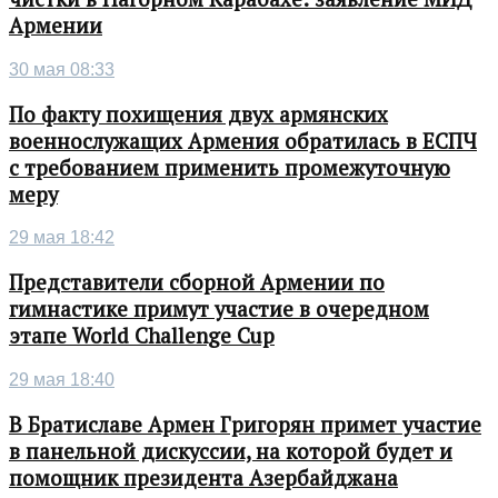
Армении
30 мая 08:33
По факту похищения двух армянских
военнослужащих Армения обратилась в ЕСПЧ
с требованием применить промежуточную
меру
29 мая 18:42
Представители сборной Армении по
гимнастике примут участие в очередном
этапе World Challenge Cup
29 мая 18:40
В Братиславе Армен Григорян примет участие
в панельной дискуссии, на которой будет и
помощник президента Азербайджана