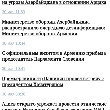
на угрозы Азербайджана в отношении Арцаха
30 мая 11:59
Министерство обороны Азербайджана
распространило очередную дезинформацию:
Министерство обороны Армении
30 мая 10:44
С официальным визитом в Армению прибыла
председатель Парламента Словении
30 мая 10:41
Премьер-министр Пашинян провел встречу с
президентом Хачатуряном
30 мая 08:36
Алиев открыто угрожает провести этнические
чистки в Нагорном Карабахе: заявление МИД