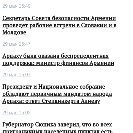
29 мая 16:49
Секретарь Совета безопасности Армении
проведет рабочие встречи в Словакии и в
Молдове
29 мая 16:47
Арцаху была оказана беспрецедентная
поддержка: министр финансов Армении
29 мая 15:07
Президент и Национальное собрание
обладают первичным мандатом народа
Арцаха: ответ Степанакерта Алиеву
29 мая 15:03
Губернатор Сюника заверил, что во всех
приграничных населенных пунктах есть