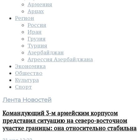
Армения
Арцах
Регион
Россия
Иран
Грузия
Турция
Азербайджан
Агрессия Азербайджана
Экономика
Общество
Культура
Спорт
Лента Новостей
Командующий 3-м армейским корпусом
представил ситуацию на северо-восточном
участке границы: она относительно стабильна