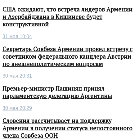
США ожидают, что встреча лидеров Армении
и Азербайджана в Кишиневе будет
конструктивной
31 мая 10:04
Секретарь Совбеза Армении провел встречу с
советником федерального канцлера Австрии
по внешнеполитическим вопросам
30 мая 20:31
Премьер-министр Пашинян принял
парламентскую делегацию Аргентины
30 мая 20:29
Словения рассчитывает на поддержку
Армении в получении статуса непостоянного
члена Совбеза ООН