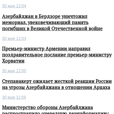
30 мая 12:04
Азербайджан в Бердзоре уничтожил
мемориал, увековечивающий память
погибших в Великой Отечественной войне
30 мая 12:03
Премьер-министр Армении направил
поздравительное послание премьер-министру
Хорватии
30 мая 12:00
Степанакерт ожидает жесткой реакции России
на угрозы Азербайджана в отношении Арцаха
30 мая 11:59
Министерство обороны Азербайджана
распространило очередную дезинформацию: