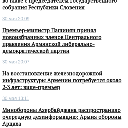
во главе с председателем Государственного
собрания Республики Словения
30 мая 20:09
Премьер-министр Пашинян принял
новоизбранных членов Центрального
правления Армянской либерально-
демократической партии
30 мая 20:07
На восстановление железнодорожной
инфраструктуры Армении потребуется около
2-3 лет: вице-премьер
30 мая 13:11
Минобороны Азербайджана распространило
очередную дезинформацию: Армия обороны
Арцаха