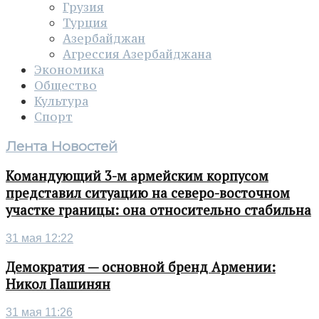
Грузия
Турция
Азербайджан
Агрессия Азербайджана
Экономика
Общество
Культура
Спорт
Лента Новостей
Командующий 3-м армейским корпусом
представил ситуацию на северо-восточном
участке границы: она относительно стабильна
31 мая 12:22
Демократия — основной бренд Армении:
Никол Пашинян
31 мая 11:26