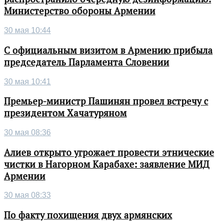
Министерство обороны Армении
30 мая 10:44
С официальным визитом в Армению прибыла
председатель Парламента Словении
30 мая 10:41
Премьер-министр Пашинян провел встречу с
президентом Хачатуряном
30 мая 08:36
Алиев открыто угрожает провести этнические
чистки в Нагорном Карабахе: заявление МИД
Армении
30 мая 08:33
По факту похищения двух армянских