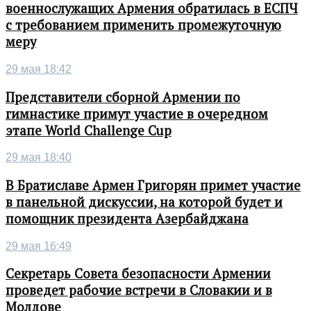
военнослужащих Армения обратилась в ЕСПЧ
с требованием применить промежуточную
меру
29 мая 18:42
Представители сборной Армении по
гимнастике примут участие в очередном
этапе World Challenge Cup
29 мая 18:40
В Братиславе Армен Григорян примет участие
в панельной дискуссии, на которой будет и
помощник президента Азербайджана
29 мая 16:49
Секретарь Совета безопасности Армении
проведет рабочие встречи в Словакии и в
Молдове