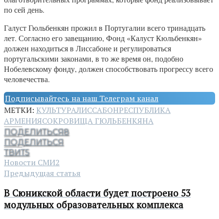
по сей день.
Галуст Гюльбенкян прожил в Португалии всего тринадцать
лет. Согласно его завещанию, Фонд «Калуст Кюльбенкян»
должен находиться в Лиссабоне и регулироваться
португальскими законами, в то же время он, подобно
Нобелевскому фонду, должен способствовать прогрессу всего
человечества.
Подписывайтесь на наш Телеграм канал
МЕТКИ:
КУЛЬТУРА
ЛИССАБОН
РЕСПУБЛИКА
АРМЕНИЯ
СОКРОВИЩА ГЮЛЬБЕНКЯНА
ПОДЕЛИТЬСЯ
8
ПОДЕЛИТЬСЯ
ТВИТ
5
Новости СМИ2
Предыдущая статья
В Сюникской области будет построено 53
модульных образовательных комплекса