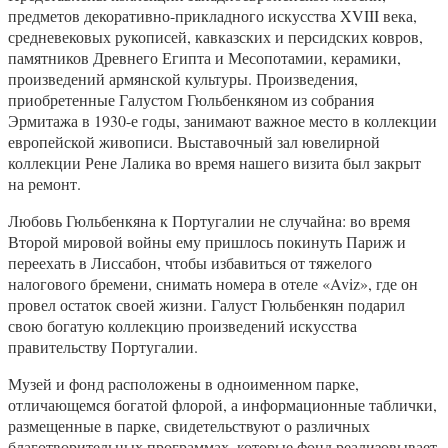
предметов декоративно-прикладного искусства XVIII века,
средневековых рукописей, кавказских и персидских ковров,
памятников Древнего Египта и Месопотамии, керамики,
произведений армянской культуры. Произведения,
приобретенные Галустом Гюльбенкяном из собрания
Эрмитажа в 1930-е годы, занимают важное место в коллекции
европейской живописи. Выставочный зал ювелирной
коллекции Рене Лалика во время нашего визита был закрыт
на ремонт.
Любовь Гюльбенкяна к Португалии не случайна: во время
Второй мировой войны ему пришлось покинуть Париж и
переехать в Лиссабон, чтобы избавиться от тяжелого
налогового бремени, снимать номера в отеле «Aviz», где он
провел остаток своей жизни. Галуст Гюльбенкян подарил
свою богатую коллекцию произведений искусства
правительству Португалии.
Музей и фонд расположены в одноименном парке,
отличающемся богатой флорой, а информационные таблички,
размещенные в парке, свидетельствуют о различных
благотворительных программах, которые фонд реализовывает