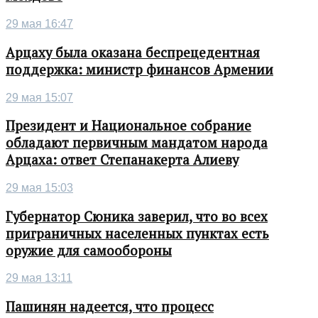
29 мая 16:47
Арцаху была оказана беспрецедентная
поддержка: министр финансов Армении
29 мая 15:07
Президент и Национальное собрание
обладают первичным мандатом народа
Арцаха: ответ Степанакерта Алиеву
29 мая 15:03
Губернатор Сюника заверил, что во всех
приграничных населенных пунктах есть
оружие для самообороны
29 мая 13:11
Пашинян надеется, что процесс