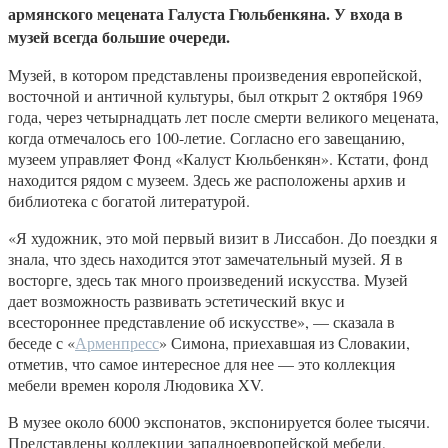
армянского мецената Галуста Гюльбенкяна. У входа в
музей всегда большие очереди.
Музей, в котором представлены произведения европейской,
восточной и античной культуры, был открыт 2 октября 1969
года, через четырнадцать лет после смерти великого мецената,
когда отмечалось его 100-летие. Согласно его завещанию,
музеем управляет Фонд «Калуст Кюльбенкян». Кстати, фонд
находится рядом с музеем. Здесь же расположены архив и
библиотека с богатой литературой.
«Я художник, это мой первый визит в Лиссабон. До поездки я
знала, что здесь находится этот замечательный музей. Я в
восторге, здесь так много произведений искусства. Музей
дает возможность развивать эстетический вкус и
всестороннее представление об искусстве», — сказала в
беседе с «
Арменпресс
» Симона, приехавшая из Словакии,
отметив, что самое интересное для нее — это коллекция
мебели времен короля Людовика XV.
В музее около 6000 экспонатов, экспонируется более тысячи.
Представлены коллекции западноевропейской мебели,