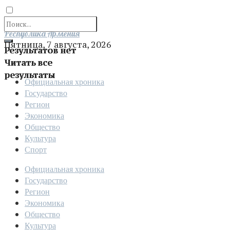
Отправить
Республика Армения
Пятница, 7 августа, 2026
Результатов нет
Читать все
результаты
Официальная хроника
Государство
Регион
Экономика
Общество
Культура
Спорт
Официальная хроника
Государство
Регион
Экономика
Общество
Культура