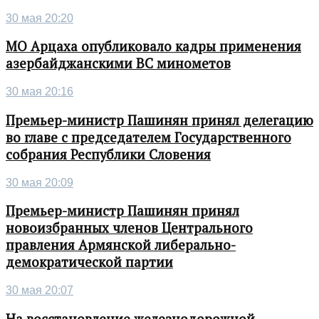
30 мая 20:20
МО Арцаха опубликовало кадры применения
азербайджанскими ВС минометов
30 мая 20:16
Премьер-министр Пашинян принял делегацию
во главе с председателем Государственного
собрания Республики Словения
30 мая 20:09
Премьер-министр Пашинян принял
новоизбранных членов Центрального
правления Армянской либерально-
демократической партии
30 мая 20:07
На восстановление железнодорожной