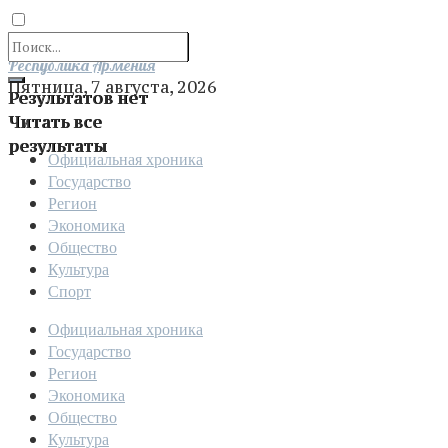
Отправить
Республика Армения
Пятница, 7 августа, 2026
Результатов нет
Читать все
результаты
Официальная хроника
Государство
Регион
Экономика
Общество
Культура
Спорт
Официальная хроника
Государство
Регион
Экономика
Общество
Культура