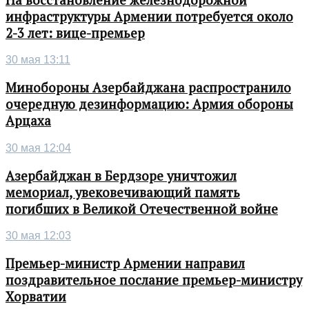
инфраструктуры Армении потребуется около
2-3 лет: вице-премьер
30 мая 13:11
Минобороны Азербайджана распространило
очередную дезинформацию: Армия обороны
Арцаха
30 мая 12:04
Азербайджан в Бердзоре уничтожил
мемориал, увековечивающий память
погибших в Великой Отечественной войне
30 мая 12:03
Премьер-министр Армении направил
поздравительное послание премьер-министру
Хорватии