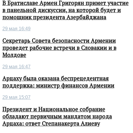
В Братиславе Армен Григорян примет участие
в панельной дискуссии, на которой будет и
помощник президента Азербайджана
29 мая 16:49
Секретарь Совета безопасности Армении
проведет рабочие встречи в Словакии и в
Молдове
29 мая 16:47
Арцаху была оказана беспрецедентная
поддержка: министр финансов Армении
29 мая 15:07
Президент и Национальное собрание
обладают первичным мандатом народа
Арцаха: ответ Степанакерта Алиеву