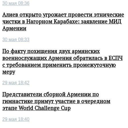
30 мая 08:36
Алиев открыто угрожает провести этнические
чистки в Нагорном Карабахе: заявление МИД
Армении
30 мая 08:33
По факту похищения двух армянских
военнослужащих Армения обратилась в ЕСПЧ
с требованием применить промежуточную
меру
29 мая 18:42
Представители сборной Армении по
гимнастике примут участие в очередном
этапе World Challenge Cup
29 мая 18:40