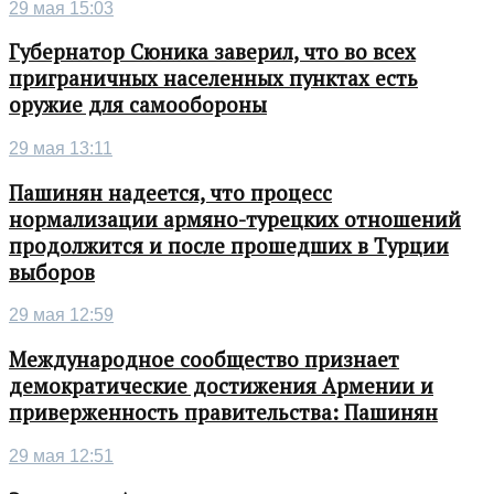
29 мая 15:03
Губернатор Сюника заверил, что во всех
приграничных населенных пунктах есть
оружие для самообороны
29 мая 13:11
Пашинян надеется, что процесс
нормализации армяно-турецких отношений
продолжится и после прошедших в Турции
выборов
29 мая 12:59
Международное сообщество признает
демократические достижения Армении и
приверженность правительства: Пашинян
29 мая 12:51