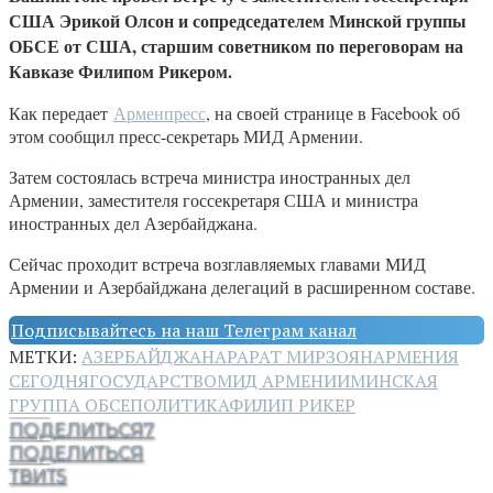
США Эрикой Олсон и сопредседателем Минской группы
ОБСЕ от США, старшим советником по переговорам на
Кавказе Филипом Рикером.
Как передает
Арменпресс
, на своей странице в Facebook об
этом сообщил пресс-секретарь МИД Армении.
Затем состоялась встреча министра иностранных дел
Армении, заместителя госсекретаря США и министра
иностранных дел Азербайджана.
Сейчас проходит встреча возглавляемых главами МИД
Армении и Азербайджана делегаций в расширенном составе.
Подписывайтесь на наш Телеграм канал
МЕТКИ:
АЗЕРБАЙДЖАН
АРАРАТ МИРЗОЯН
АРМЕНИЯ
СЕГОДНЯ
ГОСУДАРСТВО
МИД АРМЕНИИ
МИНСКАЯ
ГРУППА ОБСЕ
ПОЛИТИКА
ФИЛИП РИКЕР
ПОДЕЛИТЬСЯ
7
ПОДЕЛИТЬСЯ
ТВИТ
5