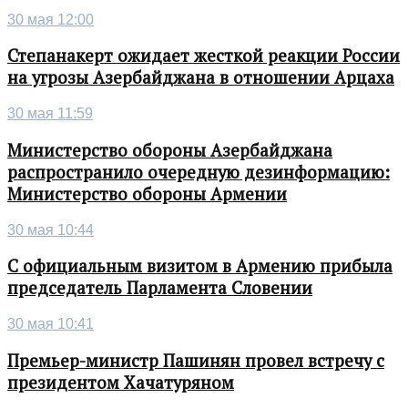
30 мая 12:00
Степанакерт ожидает жесткой реакции России
на угрозы Азербайджана в отношении Арцаха
30 мая 11:59
Министерство обороны Азербайджана
распространило очередную дезинформацию:
Министерство обороны Армении
30 мая 10:44
С официальным визитом в Армению прибыла
председатель Парламента Словении
30 мая 10:41
Премьер-министр Пашинян провел встречу с
президентом Хачатуряном