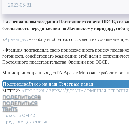
2023-05-31
На специальном заседании Постоянного совета ОБСЕ, созва
безопасность передвижения по Лачинскому коридору, соблю
«
Арменпресс
» сообщает об этом, со ссылкой на сообщение пр
«Франция подтвердила свою приверженность поиску продвижен
готовность содействовать реализации этой цели в сотрудничес
Постоянного представительства Франции при ОБСЕ.
Министр иностранных дел РА Арарат Мирзоян с рабочим визит
Подписывайтесь на наш Телеграм канал
МЕТКИ:
АГРЕССИЯ АЗЕРБАЙДЖАНА
АРМЕНИЯ СЕГОДНЯ
ПОДЕЛИТЬСЯ
8
ПОДЕЛИТЬСЯ
ТВИТ
5
Новости СМИ2
Предыдущая статья