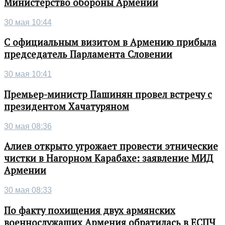
Министерство обороны Армении
30 мая 10:44
С официальным визитом в Армению прибыла
председатель Парламента Словении
30 мая 10:41
Премьер-министр Пашинян провел встречу с
президентом Хачатуряном
30 мая 08:36
Алиев открыто угрожает провести этнические
чистки в Нагорном Карабахе: заявление МИД
Армении
30 мая 08:33
По факту похищения двух армянских
военнослужащих Армения обратилась в ЕСПЧ