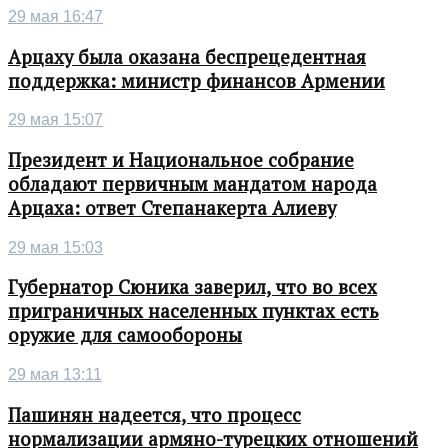
29 мая 16:47
Арцаху была оказана беспрецедентная
поддержка: министр финансов Армении
29 мая 15:07
Президент и Национальное собрание
обладают первичным мандатом народа
Арцаха: ответ Степанакерта Алиеву
29 мая 15:03
Губернатор Сюника заверил, что во всех
приграничных населенных пунктах есть
оружие для самообороны
29 мая 13:11
Пашинян надеется, что процесс
нормализации армяно-турецких отношений