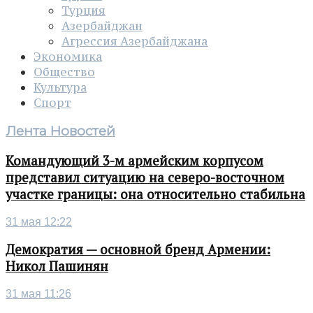
Турция
Азербайджан
Агрессия Азербайджана
Экономика
Общество
Культура
Спорт
Лента Новостей
Командующий 3-м армейским корпусом
представил ситуацию на северо-восточном
участке границы: она относительно стабильна
31 мая 12:22
Демократия — основной бренд Армении:
Никол Пашинян
31 мая 11:26