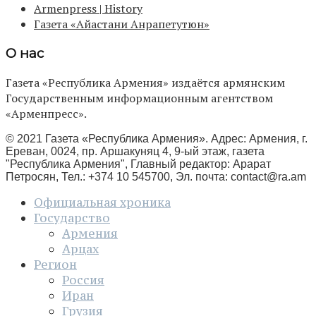
Armenpress | History
Газета «Айастани Анрапетутюн»
О нас
Газета «Республика Армения» издаётся армянским
Государственным информационным агентством
«Арменпресс».
© 2021 Газета «Республика Армения». Адрес: Армения, г.
Ереван, 0024, пр. Аршакуняц 4, 9-ый этаж, газета
"Республика Армения", Главный редактор: Арарат
Петросян, Тел.: +374 10 545700, Эл. почта:
contact@ra.am
Официальная хроника
Государство
Армения
Арцах
Регион
Россия
Иран
Грузия