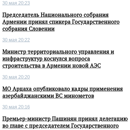
30 мая 20:23
Председатель Национального собрания
Армении принял спикера Государственного
собрания Словении
30 мая 20:22
Министр территориального управления и
инфраструктур коснулся вопроса
строительства в Армении новой АЭС
30 мая 20:20
МО Арцаха опубликовало кадры применения
азербайджанскими ВС минометов
30 мая 20:16
Премьер-министр Пашинян принял делегацию
во главе с председателем Государственного