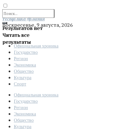
Отправить
Республика Армения
Воскресенье, 9 августа, 2026
Результатов нет
Читать все
результаты
Официальная хроника
Государство
Регион
Экономика
Общество
Культура
Спорт
Официальная хроника
Государство
Регион
Экономика
Общество
Культура