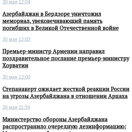
30 мая 12:04
Азербайджан в Бердзоре уничтожил
мемориал, увековечивающий память
погибших в Великой Отечественной войне
30 мая 12:03
Премьер-министр Армении направил
поздравительное послание премьер-министру
Хорватии
30 мая 12:00
Степанакерт ожидает жесткой реакции России
на угрозы Азербайджана в отношении Арцаха
30 мая 11:59
Министерство обороны Азербайджана
распространило очередную дезинформацию: