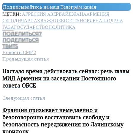
Подписывайтесь на наш Телеграм канал
МЕТКИ:
АГРЕССИЯ АЗЕРБАЙДЖАНА
АРМЕНИЯ
СЕГОДНЯ
АРЦАХ
ВАЖНОЕ
ВОССТАНОВЛЕНА ПОДАЧА
ГАЗА
ГОСУДАРСТВО
ПОЛИТИКА
ПОДЕЛИТЬСЯ
7
ПОДЕЛИТЬСЯ
ТВИТ
5
Новости СМИ2
Предыдущая статья
Настало время действовать сейчас: речь главы
МИД Армении на заседании Постоянного
совета ОБСЕ
Следующая статья
Франция призывает немедленно и
безоговорочно восстановить свободу и
безопасность передвижения по Лачинскому
коридору