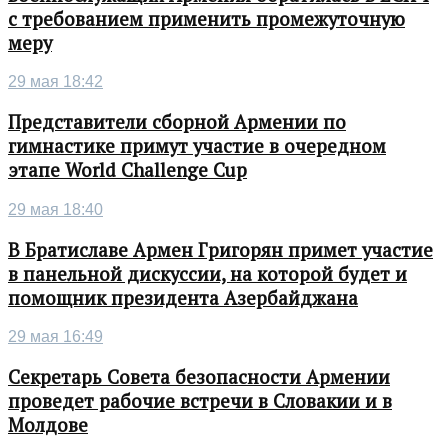
с требованием применить промежуточную
меру
29 мая 18:42
Представители сборной Армении по
гимнастике примут участие в очередном
этапе World Challenge Cup
29 мая 18:40
В Братиславе Армен Григорян примет участие
в панельной дискуссии, на которой будет и
помощник президента Азербайджана
29 мая 16:49
Секретарь Совета безопасности Армении
проведет рабочие встречи в Словакии и в
Молдове