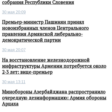
собрания Республики Словения
30 мая 20:09
Премьер-министр Пашинян принял
новоизбранных членов Центрального
правления Армянской либерально-
демократической партии
30 мая 20:07
На восстановление железнодорожной
инфраструктуры Армении потребуется около
2-3 лет: вице-премьер
30 мая 13:11
Минобороны Азербайджана распространило
очередную дезинформацию: Армия обороны
Арцаха