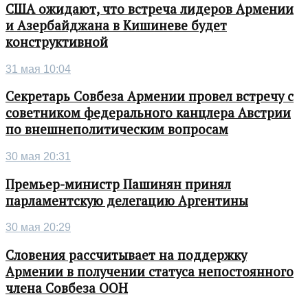
США ожидают, что встреча лидеров Армении
и Азербайджана в Кишиневе будет
конструктивной
31 мая 10:04
Секретарь Совбеза Армении провел встречу с
советником федерального канцлера Австрии
по внешнеполитическим вопросам
30 мая 20:31
Премьер-министр Пашинян принял
парламентскую делегацию Аргентины
30 мая 20:29
Словения рассчитывает на поддержку
Армении в получении статуса непостоянного
члена Совбеза ООН