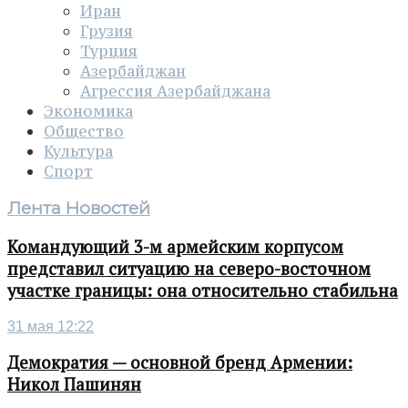
Иран
Грузия
Турция
Азербайджан
Агрессия Азербайджана
Экономика
Общество
Культура
Спорт
Лента Новостей
Командующий 3-м армейским корпусом
представил ситуацию на северо-восточном
участке границы: она относительно стабильна
31 мая 12:22
Демократия — основной бренд Армении:
Никол Пашинян