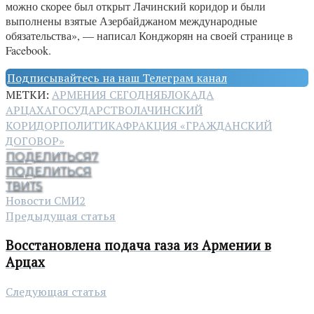
можно скорее был открыт Лачинский коридор и были
выполнены взятые Азербайджаном международные
обязательства», — написал Конджорян на своей странице в
Facebook.
Подписывайтесь на наш Телеграм канал
МЕТКИ:
АРМЕНИЯ СЕГОДНЯ
БЛОКАДА
АРЦАХА
ГОСУДАРСТВО
ЛАЧИНСКИЙ
КОРИДОР
ПОЛИТИКА
ФРАКЦИЯ «ГРАЖДАНСКИЙ
ДОГОВОР»
ПОДЕЛИТЬСЯ
7
ПОДЕЛИТЬСЯ
ТВИТ
5
Новости СМИ2
Предыдущая статья
Восстановлена подача газа из Армении в
Арцах
Следующая статья