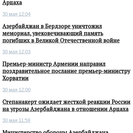
Арцаха
30 мая 12:04
Азербайджан в Бердзоре уничтожил
мемориал, увековечивающий память
погибших в Великой Отечественной войне
30 мая 12:03
Премьер-министр Армении направил
поздравительное послание премьер-министру
Хорватии
30 мая 12:00
Степанакерт ожидает жесткой реакции России
на угрозы Азербайджана в отношении Арцаха
30 мая 11:59
Министерство обороны Азербайджана