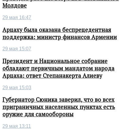
Молдове
29 мая 16:47
Арцаху была оказана беспрецедентная
поддержка: министр финансов Армении
29 мая 15:07
Президент и Национальное собрание
обладают первичным мандатом народа
Арцаха: ответ Степанакерта Алиеву
29 мая 15:03
Губернатор Сюника заверил, что во всех
приграничных населенных пунктах есть
оружие для самообороны
29 мая 13:11