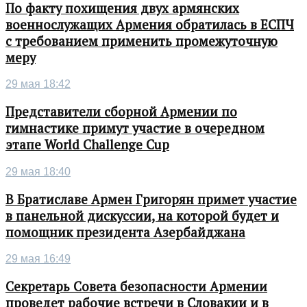
По факту похищения двух армянских
военнослужащих Армения обратилась в ЕСПЧ
с требованием применить промежуточную
меру
29 мая 18:42
Представители сборной Армении по
гимнастике примут участие в очередном
этапе World Challenge Cup
29 мая 18:40
В Братиславе Армен Григорян примет участие
в панельной дискуссии, на которой будет и
помощник президента Азербайджана
29 мая 16:49
Секретарь Совета безопасности Армении
проведет рабочие встречи в Словакии и в