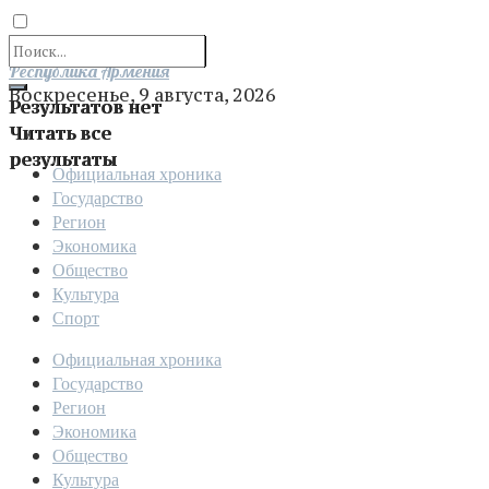
Отправить
Республика Армения
Воскресенье, 9 августа, 2026
Результатов нет
Читать все
результаты
Официальная хроника
Государство
Регион
Экономика
Общество
Культура
Спорт
Официальная хроника
Государство
Регион
Экономика
Общество
Культура