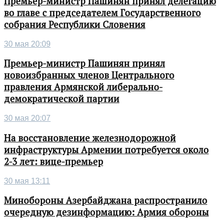
Премьер-министр Пашинян принял делегацию
во главе с председателем Государственного
собрания Республики Словения
30 мая 20:09
Премьер-министр Пашинян принял
новоизбранных членов Центрального
правления Армянской либерально-
демократической партии
30 мая 20:07
На восстановление железнодорожной
инфраструктуры Армении потребуется около
2-3 лет: вице-премьер
30 мая 13:11
Минобороны Азербайджана распространило
очередную дезинформацию: Армия обороны