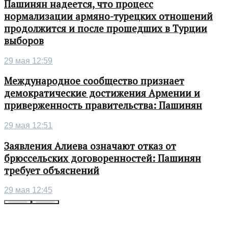
Пашинян надеется, что процесс
нормализации армяно-турецких отношений
продолжится и после прошедших в Турции
выборов
29 мая 12:59
Международное сообщество признает
демократические достижения Армении и
приверженность правительства: Пашинян
29 мая 12:51
Заявления Алиева означают отказ от
брюссельских договоренностей: Пашинян
требует объяснений
29 мая 12:45