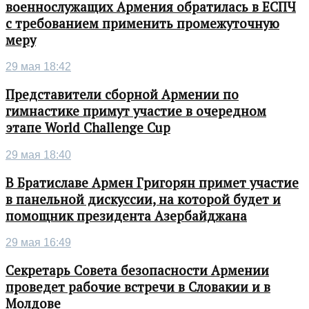
военнослужащих Армения обратилась в ЕСПЧ
с требованием применить промежуточную
меру
29 мая 18:42
Представители сборной Армении по
гимнастике примут участие в очередном
этапе World Challenge Cup
29 мая 18:40
В Братиславе Армен Григорян примет участие
в панельной дискуссии, на которой будет и
помощник президента Азербайджана
29 мая 16:49
Секретарь Совета безопасности Армении
проведет рабочие встречи в Словакии и в
Молдове