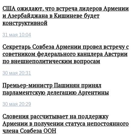
США ожидают, что встреча лидеров Армении
и Азербайджана в Кишиневе будет
конструктивной
31 мая 10:04
Секретарь Совбеза Армении провел встречу с
советником федерального канцлера Австрии
по внешнеполитическим вопросам
30 мая 20:31
Премьер-министр Пашинян принял
парламентскую делегацию Аргентины
30 мая 20:29
Словения рассчитывает на поддержку
Армении в получении статуса непостоянного
члена Совбеза ООН