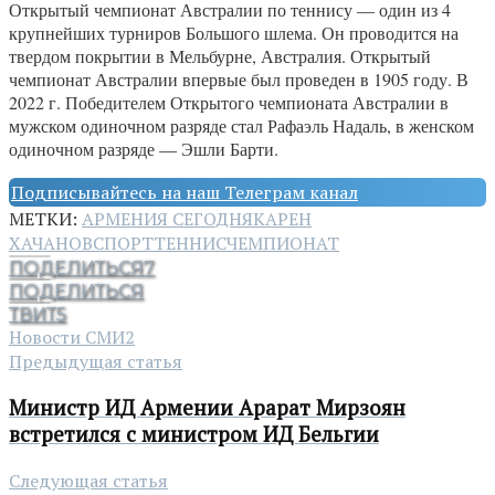
Открытый чемпионат Австралии по теннису — один из 4
крупнейших турниров Большого шлема. Он проводится на
твердом покрытии в Мельбурне, Австралия. Открытый
чемпионат Австралии впервые был проведен в 1905 году. В
2022 г. Победителем Открытого чемпионата Австралии в
мужском одиночном разряде стал Рафаэль Надаль, в женском
одиночном разряде — Эшли Барти.
Подписывайтесь на наш Телеграм канал
МЕТКИ:
АРМЕНИЯ СЕГОДНЯ
КАРЕН
ХАЧАНОВ
СПОРТ
ТЕННИС
ЧЕМПИОНАТ
ПОДЕЛИТЬСЯ
7
ПОДЕЛИТЬСЯ
ТВИТ
5
Новости СМИ2
Предыдущая статья
Министр ИД Армении Арарат Мирзоян
встретился с министром ИД Бельгии
Следующая статья