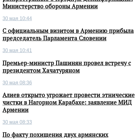
Министерство обороны Армении
30 мая 10:44
С официальным визитом в Армению прибыла
председатель Парламента Словении
30 мая 10:41
Премьер-министр Пашинян провел встречу с
президентом Хачатуряном
30 мая 08:36
Алиев открыто угрожает провести этнические
чистки в Нагорном Карабахе: заявление МИД
Армении
30 мая 08:33
По факту похищения двух армянских