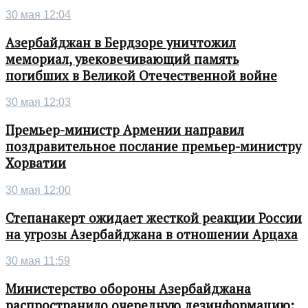
30 мая 12:04
Азербайджан в Бердзоре уничтожил
мемориал, увековечивающий память
погибших в Великой Отечественной войне
30 мая 12:03
Премьер-министр Армении направил
поздравительное послание премьер-министру
Хорватии
30 мая 12:00
Степанакерт ожидает жесткой реакции России
на угрозы Азербайджана в отношении Арцаха
30 мая 11:59
Министерство обороны Азербайджана
распространило очередную дезинформацию: