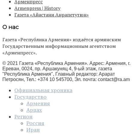
Арменпресс
Armenpress | History
Газета «Айастани Анрапетутюн»
О нас
Газета «Республика Армения» издаётся армянским
Государственным информационным агентством
«Арменпресс».
© 2021 Газета «Республика Армения». Адрес: Армения, г.
Ереван, 0024, пр. Аршакуняц 4, 9-ый этаж, газета
"Республика Армения", Главный редактор: Арарат
Петросян, Тел.: +374 10 545700, Эл. почта:
contact@ra.am
Официальная хроника
Государство
Армения
Арцах
Регион
Россия
Иран