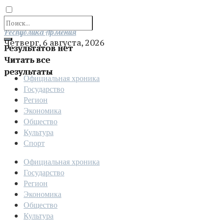
Отправить
Республика Армения
Четверг, 6 августа, 2026
Результатов нет
Читать все
результаты
Официальная хроника
Государство
Регион
Экономика
Общество
Культура
Спорт
Официальная хроника
Государство
Регион
Экономика
Общество
Культура