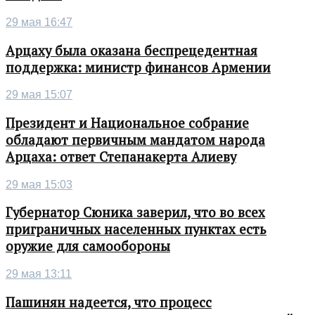
29 мая 16:47
Арцаху была оказана беспрецедентная
поддержка: министр финансов Армении
29 мая 15:07
Президент и Национальное собрание
обладают первичным мандатом народа
Арцаха: ответ Степанакерта Алиеву
29 мая 15:03
Губернатор Сюника заверил, что во всех
приграничных населенных пунктах есть
оружие для самообороны
29 мая 13:11
Пашинян надеется, что процесс