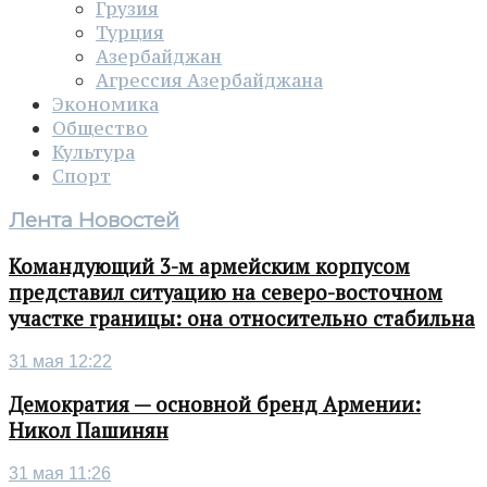
Грузия
Турция
Азербайджан
Агрессия Азербайджана
Экономика
Общество
Культура
Спорт
Лента Новостей
Командующий 3-м армейским корпусом
представил ситуацию на северо-восточном
участке границы: она относительно стабильна
31 мая 12:22
Демократия — основной бренд Армении:
Никол Пашинян
31 мая 11:26