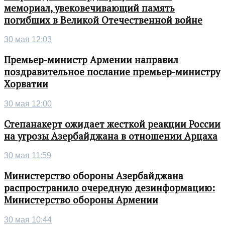
мемориал, увековечивающий память
погибших в Великой Отечественной войне
30 мая 12:03
Премьер-министр Армении направил
поздравительное послание премьер-министру
Хорватии
30 мая 12:00
Степанакерт ожидает жесткой реакции России
на угрозы Азербайджана в отношении Арцаха
30 мая 11:59
Министерство обороны Азербайджана
распространило очередную дезинформацию:
Министерство обороны Армении
30 мая 10:44