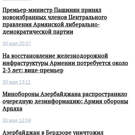
Премьер-министр Пашинян принял
новоизбранных членов Центрального
правления Армянской либерально-
демократической партии
30 мая 20:07
На восстановление железнодорожной
инфраструктуры Армении потребуется около
2-3 лет: вице-премьер
30 мая 13:11
Минобороны Азербайджана распространило
очередную дезинформацию: Армия обороны
Арцаха
30 мая 12:04
Азербайджан в Бердзоре уничтожил