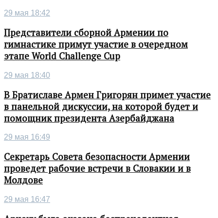
29 мая 18:42
Представители сборной Армении по
гимнастике примут участие в очередном
этапе World Challenge Cup
29 мая 18:40
В Братиславе Армен Григорян примет участие
в панельной дискуссии, на которой будет и
помощник президента Азербайджана
29 мая 16:49
Секретарь Совета безопасности Армении
проведет рабочие встречи в Словакии и в
Молдове
29 мая 16:47