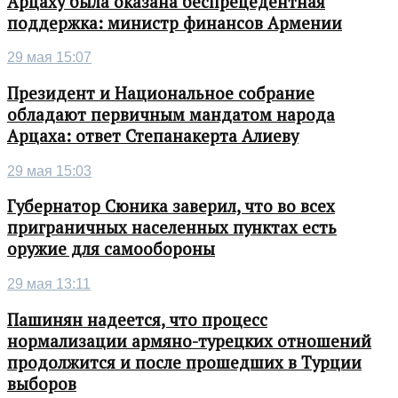
Арцаху была оказана беспрецедентная
поддержка: министр финансов Армении
29 мая 15:07
Президент и Национальное собрание
обладают первичным мандатом народа
Арцаха: ответ Степанакерта Алиеву
29 мая 15:03
Губернатор Сюника заверил, что во всех
приграничных населенных пунктах есть
оружие для самообороны
29 мая 13:11
Пашинян надеется, что процесс
нормализации армяно-турецких отношений
продолжится и после прошедших в Турции
выборов