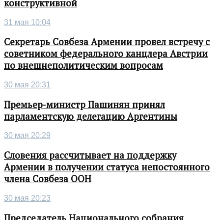
конструктивной
31 мая 10:04
Секретарь Совбеза Армении провел встречу с
советником федерального канцлера Австрии
по внешнеполитическим вопросам
30 мая 20:31
Премьер-министр Пашинян принял
парламентскую делегацию Аргентины
30 мая 20:29
Словения рассчитывает на поддержку
Армении в получении статуса непостоянного
члена Совбеза ООН
30 мая 20:23
Председатель Национального собрания