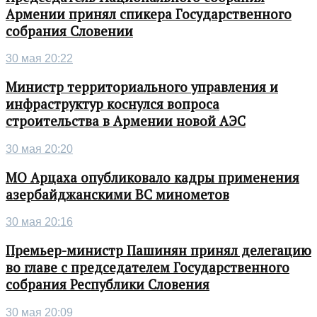
Армении принял спикера Государственного
собрания Словении
30 мая 20:22
Министр территориального управления и
инфраструктур коснулся вопроса
строительства в Армении новой АЭС
30 мая 20:20
МО Арцаха опубликовало кадры применения
азербайджанскими ВС минометов
30 мая 20:16
Премьер-министр Пашинян принял делегацию
во главе с председателем Государственного
собрания Республики Словения
30 мая 20:09