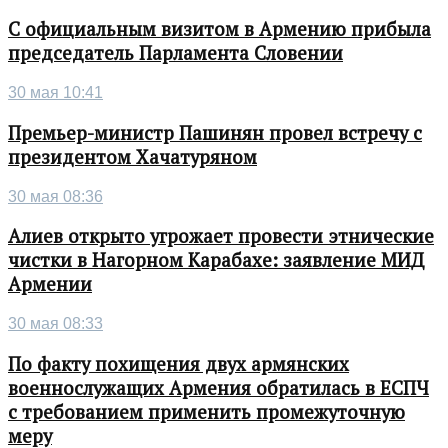
С официальным визитом в Армению прибыла
председатель Парламента Словении
30 мая 10:41
Премьер-министр Пашинян провел встречу с
президентом Хачатуряном
30 мая 08:36
Алиев открыто угрожает провести этнические
чистки в Нагорном Карабахе: заявление МИД
Армении
30 мая 08:33
По факту похищения двух армянских
военнослужащих Армения обратилась в ЕСПЧ
с требованием применить промежуточную
меру