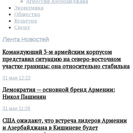
Агрессия Азербайджана
Экономика
Общество
Культура
Спорт
Лента Новостей
Командующий 3-м армейским корпусом
представил ситуацию на северо-восточном
участке границы: она относительно стабильна
31 мая 12:22
Демократия — основной бренд Армении:
Никол Пашинян
31 мая 11:26
США ожидают, что встреча лидеров Армении
и Азербайджана в Кишиневе будет