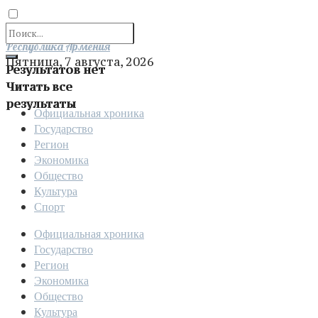
Отправить
Республика Армения
Пятница, 7 августа, 2026
Результатов нет
Читать все
результаты
Официальная хроника
Государство
Регион
Экономика
Общество
Культура
Спорт
Официальная хроника
Государство
Регион
Экономика
Общество
Культура