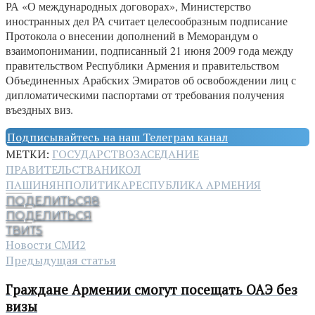
РА «О международных договорах», Министерство
иностранных дел РА считает целесообразным подписание
Протокола о внесении дополнений в Меморандум о
взаимопонимании, подписанный 21 июня 2009 года между
правительством Республики Армения и правительством
Объединенных Арабских Эмиратов об освобождении лиц с
дипломатическими паспортами от требования получения
въездных виз.
Подписывайтесь на наш Телеграм канал
МЕТКИ:
ГОСУДАРСТВО
ЗАСЕДАНИЕ
ПРАВИТЕЛЬСТВА
НИКОЛ
ПАШИНЯН
ПОЛИТИКА
РЕСПУБЛИКА АРМЕНИЯ
ПОДЕЛИТЬСЯ
8
ПОДЕЛИТЬСЯ
ТВИТ
5
Новости СМИ2
Предыдущая статья
Граждане Армении смогут посещать ОАЭ без
визы