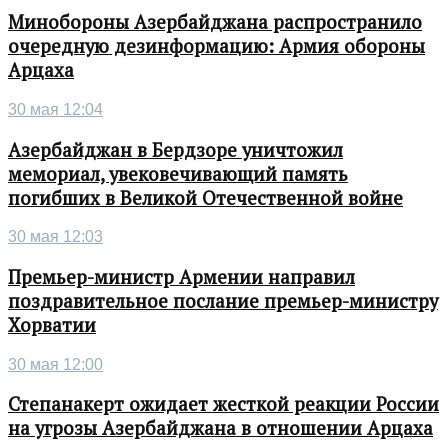
Минобороны Азербайджана распространило
очередную дезинформацию: Армия обороны
Арцаха
30 мая 12:04
Азербайджан в Бердзоре уничтожил
мемориал, увековечивающий память
погибших в Великой Отечественной войне
30 мая 12:03
Премьер-министр Армении направил
поздравительное послание премьер-министру
Хорватии
30 мая 12:00
Степанакерт ожидает жесткой реакции России
на угрозы Азербайджана в отношении Арцаха