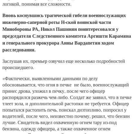
логикой, понимая все сложности.
Вновь коснувшись трагической гибели военнослужащих
инженерно-саперной роты Н-ской воинской части
Минобороны РА, Никол Пашинян поинтересовался у
председателя Следственного комитета Аргишти Карамяна
и генерального прокурора Анны Вардапетян ходом
расследования.
Заслушав их, премьер озвучил еще несколько подробностей
происшедшего.
«Фактически, выявленными данными по делу
обосновывается, что огня в печке не было, военнослужащий
принес дрова, уложил в печку, после чего офицер
распорядился разжечь чем-либо. Солдат же заявил, что в печке
тлеет зола, и дополнительной растопки не требуется. Офицер
попытался растопить печь, поискал дизтопливо, попросил у
водителей, после чего, неизвестно почему, решил, что бензин
лучше. Свидетель видел охваченную огнем тару из-под
бензина, одежду офицера, а также охваченное огнем