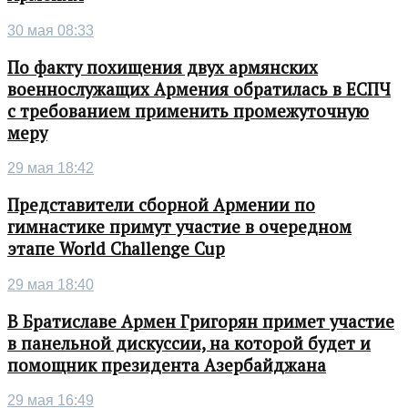
30 мая 08:33
По факту похищения двух армянских
военнослужащих Армения обратилась в ЕСПЧ
с требованием применить промежуточную
меру
29 мая 18:42
Представители сборной Армении по
гимнастике примут участие в очередном
этапе World Challenge Cup
29 мая 18:40
В Братиславе Армен Григорян примет участие
в панельной дискуссии, на которой будет и
помощник президента Азербайджана
29 мая 16:49