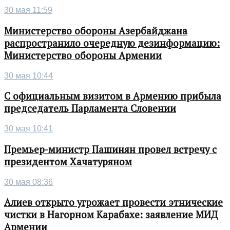
30 мая 11:59
Министерство обороны Азербайджана
распространило очередную дезинформацию:
Министерство обороны Армении
30 мая 10:44
С официальным визитом в Армению прибыла
председатель Парламента Словении
30 мая 10:41
Премьер-министр Пашинян провел встречу с
президентом Хачатуряном
30 мая 08:36
Алиев открыто угрожает провести этнические
чистки в Нагорном Карабахе: заявление МИД
Армении