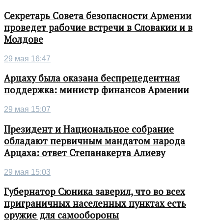
Секретарь Совета безопасности Армении
проведет рабочие встречи в Словакии и в
Молдове
29 мая 16:47
Арцаху была оказана беспрецедентная
поддержка: министр финансов Армении
29 мая 15:07
Президент и Национальное собрание
обладают первичным мандатом народа
Арцаха: ответ Степанакерта Алиеву
29 мая 15:03
Губернатор Сюника заверил, что во всех
приграничных населенных пунктах есть
оружие для самообороны