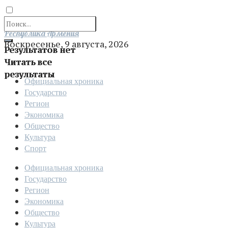
Отправить
Республика Армения
Воскресенье, 9 августа, 2026
Результатов нет
Читать все
результаты
Официальная хроника
Государство
Регион
Экономика
Общество
Культура
Спорт
Официальная хроника
Государство
Регион
Экономика
Общество
Культура