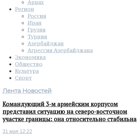
Арцах
Регион
Россия
Иран
Грузия
Турция
Азербайджан
Агрессия Азербайджана
Экономика
Общество
Культура
Спорт
Лента Новостей
Командующий 3-м армейским корпусом
представил ситуацию на северо-восточном
участке границы: она относительно стабильна
31 мая 12:22