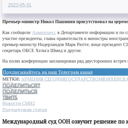
2023-05-31
Премьер-министр Никол Пашинян присутствовал на церемо
Как сообщили
Арменпресс
в Департаменте информации и по с
участие президенты, главы правительств и министры иностран
премьер-министр Нидерландов Марк Рютте, вице-президент С
секретарь ОБСЕ Хельга Шмид и другие.
На полях конференции запланирован ряд двусторонних встреч
Подписывайтесь на наш Телеграм канал
МЕТКИ:
АРМЕНИЯ СЕГОДНЯ
ГОСУДАРСТВО
МЮНХЕНСКА
ПОДЕЛИТЬСЯ
7
ПОДЕЛИТЬСЯ
ТВИТ
5
Новости СМИ2
Предыдущая статья
Международный суд ООН озвучит решение по и