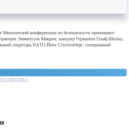
, в Мюнхенской конференции по безопасности принимают
нт Франции Эммануэль Макрон, канцлер Германии Олаф Шольц,
льный секретарь НАТО Йенс Столтенберг, генеральный
Н
ПОЛИТИКА
ля