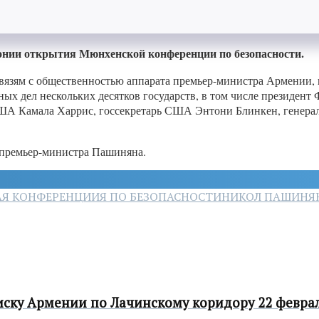
нии открытия Мюнхенской конференции по безопасности.
вязям с общественностью аппарата премьер-министра Армении
ных дел нескольких десятков государств, в том числе президе
ША Камала Харрис, госсекретарь США Энтони Блинкен, генера
 премьер-министра Пашиняна.
Я КОНФЕРЕНЦИИЯ ПО БЕЗОПАСНОСТИ
НИКОЛ ПАШИНЯ
ску Армении по Лачинскому коридору 22 февра