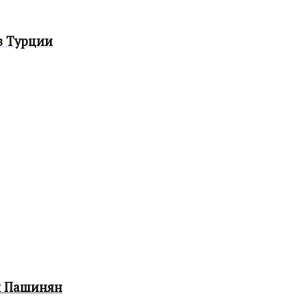
в Турции
л Пашинян