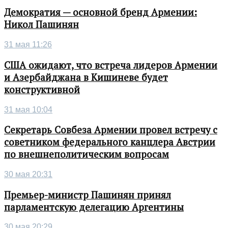
Демократия — основной бренд Армении:
Никол Пашинян
31 мая 11:26
США ожидают, что встреча лидеров Армении
и Азербайджана в Кишиневе будет
конструктивной
31 мая 10:04
Секретарь Совбеза Армении провел встречу с
советником федерального канцлера Австрии
по внешнеполитическим вопросам
30 мая 20:31
Премьер-министр Пашинян принял
парламентскую делегацию Аргентины
30 мая 20:29