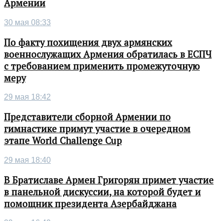
Армении
30 мая 08:33
По факту похищения двух армянских
военнослужащих Армения обратилась в ЕСПЧ
с требованием применить промежуточную
меру
29 мая 18:42
Представители сборной Армении по
гимнастике примут участие в очередном
этапе World Challenge Cup
29 мая 18:40
В Братиславе Армен Григорян примет участие
в панельной дискуссии, на которой будет и
помощник президента Азербайджана