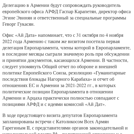
Делегацию в Армении будут сопровождать руководитель
европейского офиса АРФД Гаспар Карапетян, директор офиса
Эгине Эвинян и ответственный за специальные программы
Геворг Гукасян.
Офис «Ай Дата» напоминает, что с 31 октября по 4 ноября
2022 года Армению с таким же визитом посетила первая
делегация Европарламента, члены которой в Европарламенте,
в последние месяцы сыграли значимую роль при обсуждении
и принятии документов, касающихся Армении. В частности,
следует упомянуть Общий отчет по обороне и внешней
политике Европейского Союза, резолюцию «Гуманитарные
последствия блокады Нагорного Карабаха» и отчет об
отношениях ЕС и Армении за 2021-2022 гг., в которых
политические позиции Европарламента в отношении
Армении и Арцаха практически полностью совпадают с
позициями АРФД и с идеями комиссий «Ай Дат».
В ходе предстоящего визита депутатов Европарламента
запланированы встречи с Католикосом Всех Армян
Гарегиным II, с представителями органов законодательной и
исполнительной власти РА, политической оппозиции и с