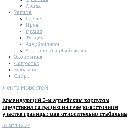
Арцах
Регион
Россия
Иран
Грузия
Турция
Азербайджан
Агрессия Азербайджана
Экономика
Общество
Культура
Спорт
Лента Новостей
Командующий 3-м армейским корпусом
представил ситуацию на северо-восточном
участке границы: она относительно стабильна
31 мая 12:22