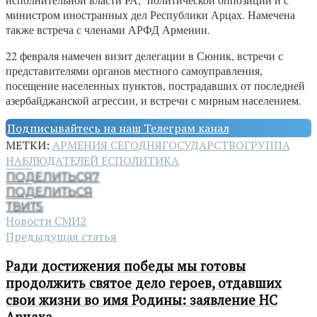
министром иностранных дел Республики Арцах. Намечена
также встреча с членами АРФД Армении.
22 февраля намечен визит делегации в Сюник, встречи с
представителями органов местного самоуправления,
посещение населенных пунктов, пострадавших от последней
азербайджанской агрессии, и встречи с мирным населением.
Подписывайтесь на наш Телеграм канал
МЕТКИ:
АРМЕНИЯ СЕГОДНЯ
ГОСУДАРСТВО
ГРУППА
НАБЛЮДАТЕЛЕЙ ЕС
ПОЛИТИКА
ПОДЕЛИТЬСЯ
7
ПОДЕЛИТЬСЯ
ТВИТ
5
Новости СМИ2
Предыдущая статья
Ради достижения победы мы готовы
продолжить святое дело героев, отдавших
свои жизни во имя Родины: заявление НС
Арцаха