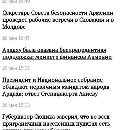
29 мая 16:49
Секретарь Совета безопасности Армении
проведет рабочие встречи в Словакии и в
Молдове
29 мая 16:47
Арцаху была оказана беспрецедентная
поддержка: министр финансов Армении
29 мая 15:07
Президент и Национальное собрание
обладают первичным мандатом народа
Арцаха: ответ Степанакерта Алиеву
29 мая 15:03
Губернатор Сюника заверил, что во всех
приграничных населенных пунктах есть