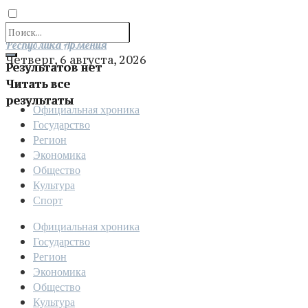
Отправить
Республика Армения
Четверг, 6 августа, 2026
Результатов нет
Читать все
результаты
Официальная хроника
Государство
Регион
Экономика
Общество
Культура
Спорт
Официальная хроника
Государство
Регион
Экономика
Общество
Культура