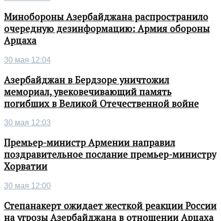
Минобороны Азербайджана распространило
очередную дезинформацию: Армия обороны
Арцаха
30 мая 12:04
Азербайджан в Бердзоре уничтожил
мемориал, увековечивающий память
погибших в Великой Отечественной войне
30 мая 12:03
Премьер-министр Армении направил
поздравительное послание премьер-министру
Хорватии
30 мая 12:00
Степанакерт ожидает жесткой реакции России
на угрозы Азербайджана в отношении Арцаха