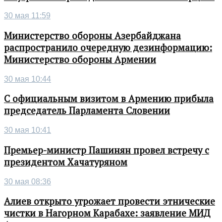
30 мая 11:59
Министерство обороны Азербайджана
распространило очередную дезинформацию:
Министерство обороны Армении
30 мая 10:44
С официальным визитом в Армению прибыла
председатель Парламента Словении
30 мая 10:41
Премьер-министр Пашинян провел встречу с
президентом Хачатуряном
30 мая 08:36
Алиев открыто угрожает провести этнические
чистки в Нагорном Карабахе: заявление МИД