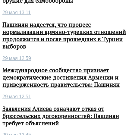
оружие для самообороны
29 мая 13:11
Пашинян надеется, что процесс
нормализации армяно-турецких отношений
продолжится и после прошедших в Турции
выборов
29 мая 12:59
Международное сообщество признает
демократические достижения Армении и
приверженность правительства: Пашинян
29 мая 12:51
Заявления Алиева означают отказ от
брюссельских договоренностей: Пашинян
требует объяснений
29 мая 12:45