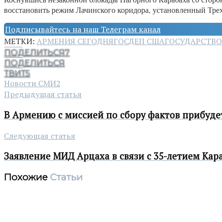
восстановить режим Лачинского коридора, установленный Трех
Подписывайтесь на наш Телеграм канал
МЕТКИ:
АРМЕНИЯ СЕГОДНЯ
ГОСДЕП США
ГОСУДАРСТВО
ПОДЕЛИТЬСЯ
7
ПОДЕЛИТЬСЯ
ТВИТ
5
Новости СМИ2
Предыдущая статья
В Армению с миссией по сбору фактов прибуде
Следующая статья
Заявление МИД Арцаха в связи с 35-летием Ка
Похожие
Статьи