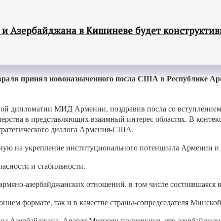
 и Азербайджана в Кишиневе будет конструкти
раля принял новоназначенного посла США в Республике Ар
й дипломатии МИД Армении, поздравив посла со вступлением 
нерства в представляющих взаимный интерес областях. В конте
стратегического диалога Армения-США.
ую на укрепление институционального потенциала Армении и 
асности и стабильности.
армяно-азербайджанских отношений, в том числе состоявшаяся 
ннем формате, так и в качестве страны-сопредседателя Минско
ны Азербайджана, Арарат Мирзоян подчеркнул, что азербайджан