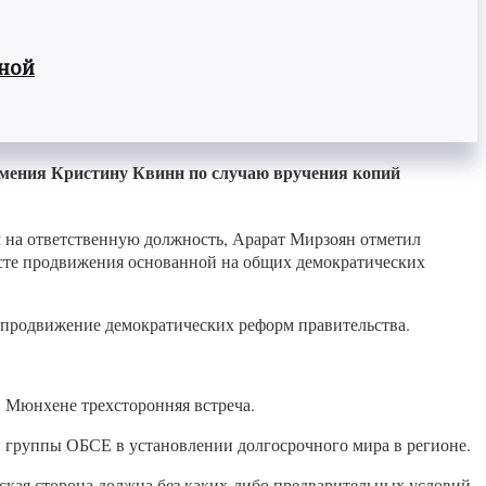
вной
мения Кристину Квинн по случаю вручения копий
на ответственную должность, Арарат Мирзоян отметил
ксте продвижения основанной на общих демократических
продвижение демократических реформ правительства.
в Мюнхене трехсторонняя встреча.
й группы ОБСЕ в установлении долгосрочного мира в регионе.
ская сторона должна без каких-либо предварительных условий