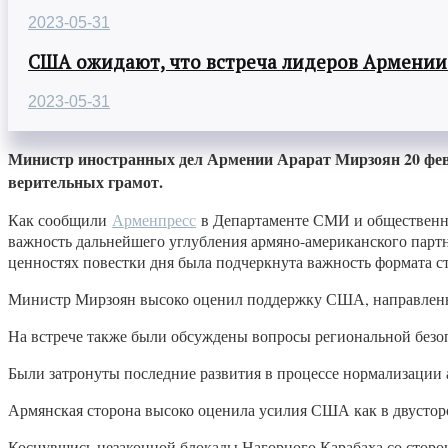
2023-05-31
США ожидают, что встреча лидеров Армении
2023-05-31
Министр иностранных дел Армении Арарат Мирзоян 20 фев
верительных грамот.
Как сообщили
Арменпресс
в Департаменте СМИ и общественно
важность дальнейшего углубления армяно-американского парт
ценностях повестки дня была подчеркнута важность формата 
Министр Мирзоян высоко оценил поддержку США, направленн
На встрече также были обсуждены вопросы региональной безоп
Были затронуты последние развития в процессе нормализации 
Армянская сторона высоко оценила усилия США как в двусторо
Коснувшись незаконной блокады Нагорного Карабаха со сторо