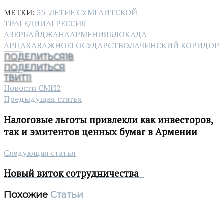
МЕТКИ:
35-ЛЕТИЕ СУМГАИТСКОЙ
ТРАГЕДИИ
АГРЕССИЯ
АЗЕРБАЙДЖАНА
АРМЕНИЯ
БЛОКАДА
АРЦАХА
ВАЖНОЕ
ГОСУДАРСТВО
ЛАЧИНСКИЙ КОРИДОР
ПОДЕЛИТЬСЯ
18
ПОДЕЛИТЬСЯ
ТВИТ
11
Новости СМИ2
Предыдущая статья
Налоговые льготы привлекли как инвесторов,
так и эмитентов ценных бумаг в Армении
Следующая статья
Новый виток сотрудничества
Похожие
Статьи