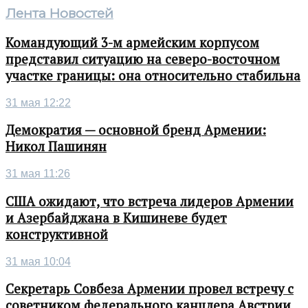
Лента Новостей
Командующий 3-м армейским корпусом
представил ситуацию на северо-восточном
участке границы: она относительно стабильна
31 мая 12:22
Демократия — основной бренд Армении:
Никол Пашинян
31 мая 11:26
США ожидают, что встреча лидеров Армении
и Азербайджана в Кишиневе будет
конструктивной
31 мая 10:04
Секретарь Совбеза Армении провел встречу с
советником федерального канцлера Австрии