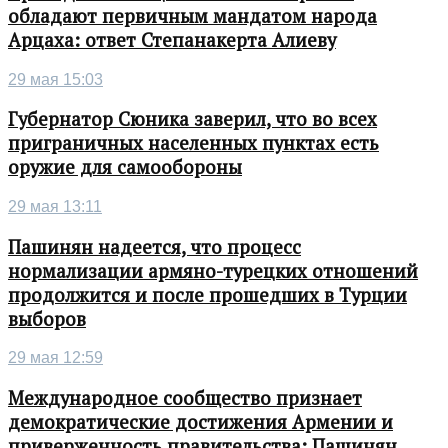
обладают первичным мандатом народа
Арцаха: ответ Степанакерта Алиеву
29 мая 15:03
Губернатор Сюника заверил, что во всех
приграничных населенных пунктах есть
оружие для самообороны
29 мая 13:11
Пашинян надеется, что процесс
нормализации армяно-турецких отношений
продолжится и после прошедших в Турции
выборов
29 мая 12:59
Международное сообщество признает
демократические достижения Армении и
приверженность правительства: Пашинян