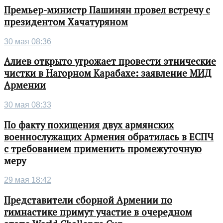
Премьер-министр Пашинян провел встречу с
президентом Хачатуряном
30 мая 08:36
Алиев открыто угрожает провести этнические
чистки в Нагорном Карабахе: заявление МИД
Армении
30 мая 08:33
По факту похищения двух армянских
военнослужащих Армения обратилась в ЕСПЧ
с требованием применить промежуточную
меру
29 мая 18:42
Представители сборной Армении по
гимнастике примут участие в очередном