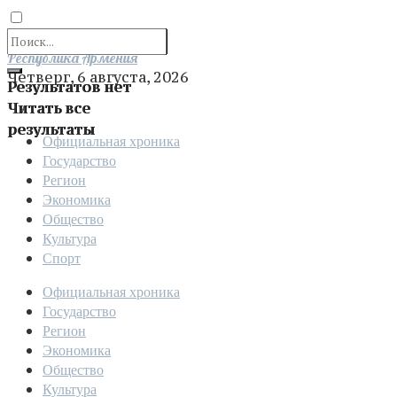
Отправить
Республика Армения
Четверг, 6 августа, 2026
Результатов нет
Читать все
результаты
Официальная хроника
Государство
Регион
Экономика
Общество
Культура
Спорт
Официальная хроника
Государство
Регион
Экономика
Общество
Культура