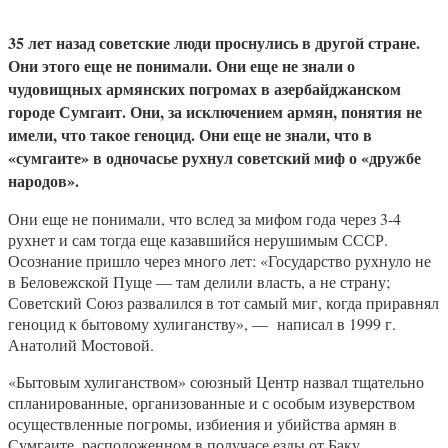
35 лет назад советские люди проснулись в другой стране.
Они этого еще не понимали. Они еще не знали о
чудовищных армянских погромах в азербайджанском
городе Сумгаит. Они, за исключением армян, понятия не
имели, что такое геноцид. Они еще не знали, что в
«сумгаите» в одночасье рухнул советский миф о «дружбе
народов».
Они еще не понимали, что вслед за мифом года через 3-4
рухнет и сам тогда еще казавшийся нерушимым СССР.
Осознание пришло через много лет: «Государство рухнуло не
в Беловежской Пуще — там делили власть, а не страну;
Советский Союз развалился в тот самый миг, когда приравнял
геноцид к бытовому хулиганству», — написал в 1999 г.
Анатолий Мостовой.
«Бытовым хулиганством» союзный Центр назвал тщательно
спланированные, организованные и с особым изуверством
осуществленные погромы, избиения и убийства армян в
Сумгаите, расположенном в получасе езды от Баку.