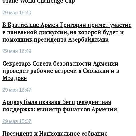
этапе World Challenge Cup
29 мая 18:40
В Братиславе Армен Григорян примет участие
в панельной дискуссии, на которой будет и
помощник президента Азербайджана
29 мая 16:49
Секретарь Совета безопасности Армении
проведет рабочие встречи в Словакии и в
Молдове
29 мая 16:47
Арцаху была оказана беспрецедентная
поддержка: министр финансов Армении
29 мая 15:07
Президент и Национальное собрание