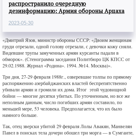
распространило очередную
дезинформацию: Армия обороны Арцаха
2023-05-30
«Дмитрий Язов, министр обороны СССР: «Двоим женщинам
груди отрезали, одной голову отрезали, с девочки кожу сняли.
Видевшие трупы замученных армян курсанты падали в
обморок». (Стенограмма заседания Политбюро ЦК КПСС от
29.02.1988. Журнал «Родина». 1994. №14. Москва)».
Три дня, 27-29 февраля 1988г., озверевшие толпы по прямому
распоряжению азербайджанских властей беспрепятственно
убивали армян и громили их дома. Итог этой чудовищной
бойни — многие десятки убитых. По уточненным, но все же
неполным данным, число погибших армян составило, по
меньшей мере, 53 человека. Предполагается, что их было
намного больше.
Так, отец зверски убитой 29 февраля Лолы Авакян, Манвелян
Павел в поисках тела дочери обошел три морга — в Сумгаите,