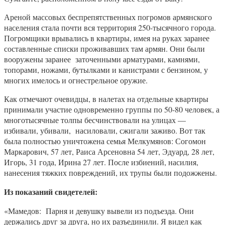
Ареной массовых беспрепятственных погромов армянского
населения стала почти вся территория 250-тысячного города.
Погромщики врывались в квартиры, имея на руках заранее
составленные списки проживавших там армян. Они были
вооружены заранее заточенными арматурами, камнями,
топорами, ножами, бутылками и канистрами с бензином, у
многих имелось и огнестрельное оружие.
Как отмечают очевидцы, в налетах на отдельные квартиры
принимали участие одновременно группы по 50-80 человек, а
многотысячные толпы бесчинствовали на улицах —
избивали, убивали, насиловали, сжигали заживо. Вот так
была полностью уничтожена семья Мелкумянов: Согомон
Маркарович, 57 лет, Раиса Арсеновна 54 лет, Эдуард, 28 лет,
Игорь, 31 года, Ирина 27 лет. После избиений, насилия,
нанесения тяжких повреждений, их трупы были подожжены.
Из показаний свидетелей:
«Мамедов: Парня и девушку вывели из подъезда. Они
держались друг за друга, но их разъединили. Я видел как