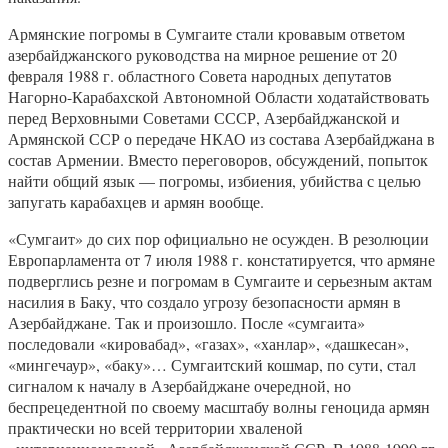
Армянские погромы в Сумгаите стали кровавым ответом
азербайджанского руководства на мирное решение от 20
февраля 1988 г. областного Совета народных депутатов
Нагорно-Карабахской Автономной Области ходатайствовать
перед Верховными Советами СССР, Азербайджанской и
Армянской ССР о передаче НКАО из состава Азербайджана в
состав Армении. Вместо переговоров, обсуждений, попыток
найти общий язык — погромы, избиения, убийства с целью
запугать карабахцев и армян вообще.
«Сумгаит» до сих пор официально не осужден. В резолюции
Европарламента от 7 июля 1988 г. констатируется, что армяне
подверглись резне и погромам в Сумгаите и серьезным актам
насилия в Баку, что создало угрозу безопасности армян в
Азербайджане. Так и произошло. После «сумгаита»
последовали «кировабад», «газах», «ханлар», «дашкесан»,
«мингечаур», «баку»… Сумгаитский кошмар, по сути, стал
сигналом к началу в Азербайджане очередной, но
беспрецедентной по своему масштабу волны геноцида армян
практически но всей территории хваленой