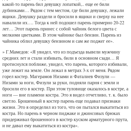
какой-то парень бил девушку лопаткой,.. еще ее били
дубинками… Рядом с тем местом, где били девушку, лежали
ящики. Девушку раздели и бросили в ящики и сверху на нее
навалили их…. Тогда к ней подошел парень примерно 20-22
лет… Этот парень принес с собой чайник белого цвета с
мелкими цветками. В этом чайнике был бензин. Парень из
чайника облил девушку бензином и сам же поджег ее».
» Г.Мамедов: «Я увидел, что из подъезда вывели мужчину
средних лет и стали избивать, били в основном сзади… Я
протиснулся поближе, увидел, что парень, которого избивали,
уже лежит на земле. Он лежал в метрах 3-х от меня. Рядом
горел костер. Магерамов Низами и Фаталиев Физули —
Низами за ноги, Физули за руки, подняли парня с земли и
бросили его в костер. При этом туловище оказалось в костре, а
ноги — вне пламени костра. Это я видел отчетливо, т. к. было
светло. Брошенный в костер парень еще подавал признаки
жизни. Это я определил из того, что он пытался выкатиться из
костра. Но парень в черном пиджаке и джинсовых брюках
придерживал брошенного в костер куском арматурного прута,
и не давал ему выкатиться из костра».