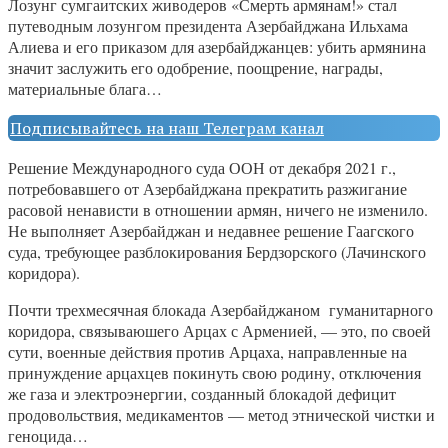
Лозунг сумгаитских живодеров «Смерть армянам!» стал
путеводным лозунгом президента Азербайджана Ильхама
Алиева и его приказом для азербайджанцев: убить армянина
значит заслужить его одобрение, поощрение, награды,
материальные блага…
Подписывайтесь на наш Телеграм канал
Решение Международного суда ООН от декабря 2021 г.,
потребовавшего от Азербайджана прекратить разжигание
расовой ненависти в отношении армян, ничего не изменило.
Не выполняет Азербайджан и недавнее решение Гаагского
суда, требующее разблокирования Бердзорского (Лачинского
коридора).
Почти трехмесячная блокада Азербайджаном гуманитарного
коридора, связываюшего Арцах с Арменией, — это, по своей
сути, военные действия против Арцаха, направленные на
принуждение арцахцев покинуть свою родину, отключения
же газа и электроэнергии, созданный блокадой дефицит
продовольствия, медикаментов — метод этнической чистки и
геноцида…