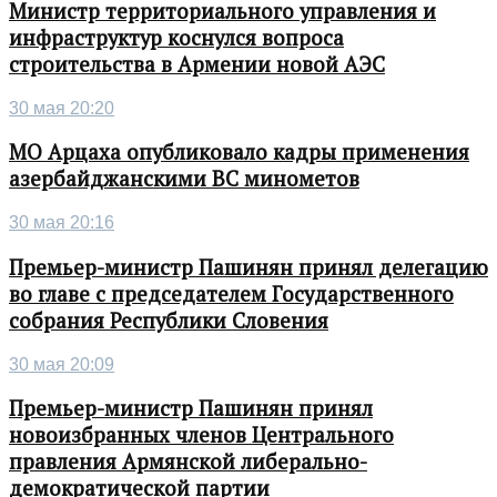
Министр территориального управления и
инфраструктур коснулся вопроса
строительства в Армении новой АЭС
30 мая 20:20
МО Арцаха опубликовало кадры применения
азербайджанскими ВС минометов
30 мая 20:16
Премьер-министр Пашинян принял делегацию
во главе с председателем Государственного
собрания Республики Словения
30 мая 20:09
Премьер-министр Пашинян принял
новоизбранных членов Центрального
правления Армянской либерально-
демократической партии