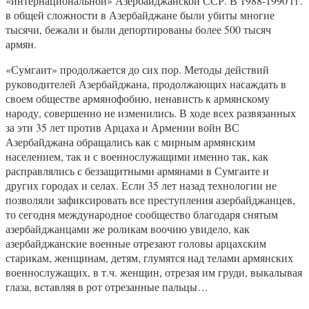
«интернациональной» Азербайджанской ССР. В 1988-1990 гг.
в общей сложности в Азербайджане были убиты многие
тысячи, бежали и были депортированы более 500 тысяч
армян.
«Сумгаит» продолжается до сих пор. Методы действий
руководителей Азербайджана, продолжающих насаждать в
своем обществе армянофобию, ненависть к армянскому
народу, совершенно не изменились. В ходе всех развязанных
за эти 35 лет против Арцаха и Армении войн ВС
Азербайджана обращались как с мирным армянским
населением, так и с военнослужащими именно так, как
расправлялись с беззащитными армянами в Сумгаите и
других городах и селах. Если 35 лет назад технологии не
позволяли зафиксировать все преступления азербайджанцев,
то сегодня международное сообщество благодаря снятым
азербайджанцами же роликам воочию увидело, как
азербайджанские военные отрезают головы арцахским
старикам, женщинам, детям, глумятся над телами армянских
военнослужащих, в т.ч. женщин, отрезая им груди, выкалывая
глаза, вставляя в рот отрезанные пальцы…