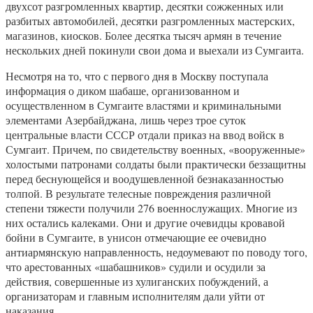
двухсот разгромленных квартир, десятки сожженных или
разбитых автомобилей, десятки разгромленных мастерских,
магазинов, киосков. Более десятка тысяч армян в течение
нескольких дней покинули свои дома и выехали из Сумгаита.
Несмотря на то, что с первого дня в Москву поступала
информация о диком шабаше, организованном и
осуществленном в Сумгаите властями и криминальными
элементами Азербайджана, лишь через трое суток
центральные власти СССР отдали приказ на ввод войск в
Сумгаит. Причем, по свидетельству военных, «вооруженные»
холостыми патронами солдаты были практически беззащитны
перед беснующейся и воодушевленной безнаказанностью
толпой. В результате телесные повреждения различной
степени тяжести получили 276 военнослужащих. Многие из
них остались калеками. Они и другие очевидцы кровавой
бойни в Сумгаите, в унисон отмечающие ее очевидно
антиармянскую направленность, недоумевают по поводу того,
что арестованных «шабашников» судили и осудили за
действия, совершенные из хулиганских побуждений, а
организаторам и главным исполнителям дали уйти от
наказания.