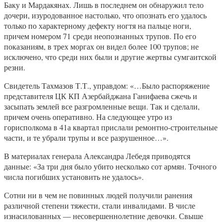
Баку и Мардакянах. Лишь в последнем он обнаружил тело
дочери, изуродованное настолько, что опознать его удалось
только по характерному дефекту ногтя на пальце ноги,
причем номером 71 среди неопознанных трупов. По его
показаниям, в трех моргах он видел более 100 трупов; не
исключено, что среди них были и другие жертвы сумгаитской
резни.
Свидетель Тахмазов Т.Т., управдом: «…Было распоряжение
представителя ЦК КП Азербайджана Ганифаева сжечь и
засыпать землей все разгромленные вещи. Так и сделали,
причем очень оперативно. На следующее утро из
горисполкома в 41а квартал прислали ремонтно-строительные
части, и те убрали трупы и все разрушенное…».
В материалах генерала Александра Лебедя приводятся
данные: «За три дня было убито несколько сот армян. Точного
числа погибших установить не удалось».
Сотни ни в чем не повинных людей получили ранения
различной степени тяжести, стали инвалидами. В числе
изнасилованных — несовершеннолетние девочки. Свыше