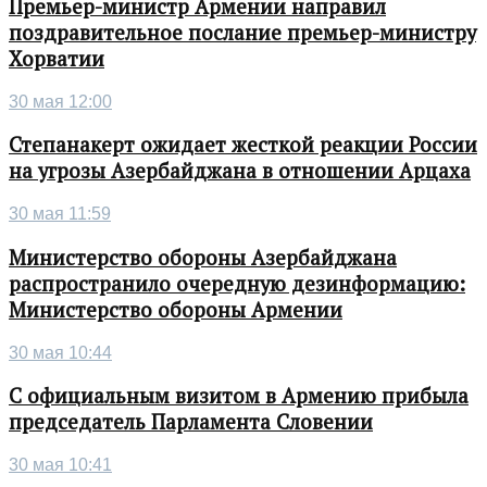
Премьер-министр Армении направил
поздравительное послание премьер-министру
Хорватии
30 мая 12:00
Степанакерт ожидает жесткой реакции России
на угрозы Азербайджана в отношении Арцаха
30 мая 11:59
Министерство обороны Азербайджана
распространило очередную дезинформацию:
Министерство обороны Армении
30 мая 10:44
С официальным визитом в Армению прибыла
председатель Парламента Словении
30 мая 10:41