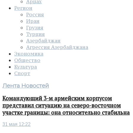
Арцах
Регион
Россия
Иран
Грузия
Турция
Азербайджан
Агрессия Азербайджана
Экономика
Общество
Культура
Спорт
Лента Новостей
Командующий 3-м армейским корпусом
представил ситуацию на северо-восточном
участке границы: она относительно стабильна
31 мая 12:22