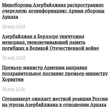
Минобороны Азербайджана распространило
очередную дезинформацию: Армия обороны
Арцаха
30 мая 12:04
Азербайджан в Бердзоре уничтожил
мемориал, увековечивающий память
погибших в Великой Отечественной войне
30 мая 12:03
Премьер-министр Армении направил
поздравительное послание премьер-министру
Хорватии
30 мая 12:00
Степанакерт ожидает жесткой реакции России
на угрозы Азербайджана в отношении Арцаха