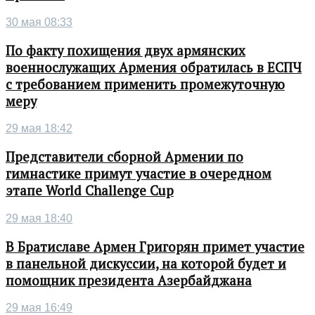
30 мая 08:33
По факту похищения двух армянских
военнослужащих Армения обратилась в ЕСПЧ
с требованием применить промежуточную
меру
29 мая 18:42
Представители сборной Армении по
гимнастике примут участие в очередном
этапе World Challenge Cup
29 мая 18:40
В Братиславе Армен Григорян примет участие
в панельной дискуссии, на которой будет и
помощник президента Азербайджана
29 мая 16:49