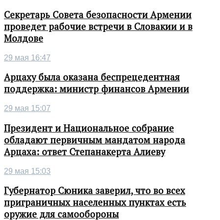
Секретарь Совета безопасности Армении
проведет рабочие встречи в Словакии и в
Молдове
29 мая 16:47
Арцаху была оказана беспрецедентная
поддержка: министр финансов Армении
29 мая 15:07
Президент и Национальное собрание
обладают первичным мандатом народа
Арцаха: ответ Степанакерта Алиеву
29 мая 15:03
Губернатор Сюника заверил, что во всех
приграничных населенных пунктах есть
оружие для самообороны