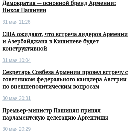
Демократия — основной бренд Армении:
Никол Пашинян
31 мая 11:26
США ожидают, что встреча лидеров Армении
и Азербайджана в Кишиневе будет
конструктивной
31 мая 10:04
Секретарь Совбеза Армении провел встречу с
советником федерального канцлера Австрии
по внешнеполитическим вопросам
30 мая 20:31
Премьер-министр Пашинян принял
парламентскую делегацию Аргентины
30 мая 20:29