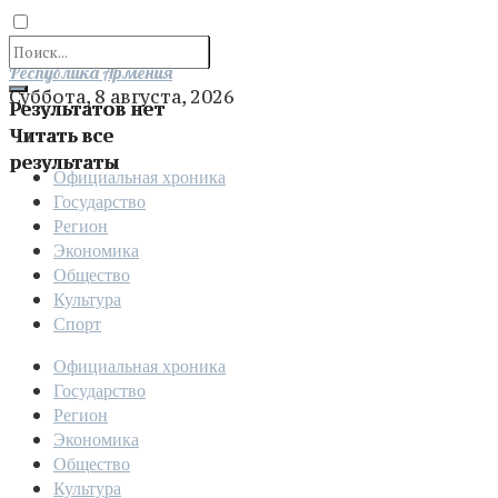
Отправить
Республика Армения
Суббота, 8 августа, 2026
Результатов нет
Читать все
результаты
Официальная хроника
Государство
Регион
Экономика
Общество
Культура
Спорт
Официальная хроника
Государство
Регион
Экономика
Общество
Культура