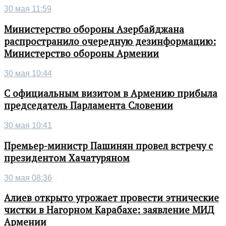
30 мая 11:59
Министерство обороны Азербайджана
распространило очередную дезинформацию:
Министерство обороны Армении
30 мая 10:44
С официальным визитом в Армению прибыла
председатель Парламента Словении
30 мая 10:41
Премьер-министр Пашинян провел встречу с
президентом Хачатуряном
30 мая 08:36
Алиев открыто угрожает провести этнические
чистки в Нагорном Карабахе: заявление МИД
Армении