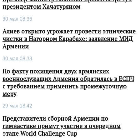
президентом Хачатуряном
30 мая 08:36
Алиев открыто угрожает провести этнические
чистки в Нагорном Карабахе: заявление МИД
Армении
30 мая 08:33
По факту похищения двух армянских
военнослужащих Армения обратилась в ЕСПЧ
с требованием применить промежуточную
меру
29 мая 18:42
Представители сборной Армении по
гимнастике примут участие в очередном
этапе World Challenge Cup