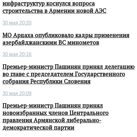
инфраструктур коснулся вопроса
строительства в Армении новой АЭС
30 мая 20:20
МО Арцаха опубликовало кадры применения
азербайджанскими ВС минометов
30 мая 20:16
Премьер-министр Пашинян принял делегацию
во главе с председателем Государственного
собрания Республики Словения
30 мая 20:09
Премьер-министр Пашинян принял
новоизбранных членов Центрального
правления Армянской либерально-
демократической партии