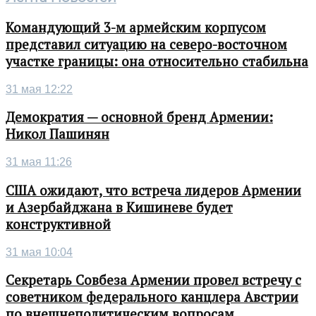
Командующий 3-м армейским корпусом
представил ситуацию на северо-восточном
участке границы: она относительно стабильна
31 мая 12:22
Демократия — основной бренд Армении:
Никол Пашинян
31 мая 11:26
США ожидают, что встреча лидеров Армении
и Азербайджана в Кишиневе будет
конструктивной
31 мая 10:04
Секретарь Совбеза Армении провел встречу с
советником федерального канцлера Австрии
по внешнеполитическим вопросам