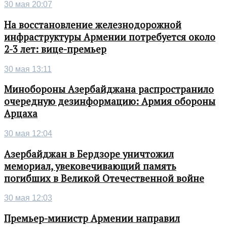
30 мая 20:07
На восстановление железнодорожной
инфраструктуры Армении потребуется около
2-3 лет: вице-премьер
30 мая 13:11
Минобороны Азербайджана распространило
очередную дезинформацию: Армия обороны
Арцаха
30 мая 12:04
Азербайджан в Бердзоре уничтожил
мемориал, увековечивающий память
погибших в Великой Отечественной войне
30 мая 12:03
Премьер-министр Армении направил