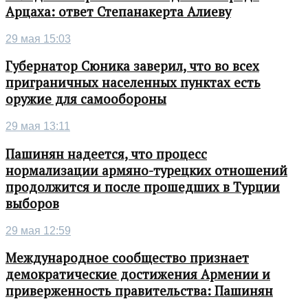
Арцаха: ответ Степанакерта Алиеву
29 мая 15:03
Губернатор Сюника заверил, что во всех
приграничных населенных пунктах есть
оружие для самообороны
29 мая 13:11
Пашинян надеется, что процесс
нормализации армяно-турецких отношений
продолжится и после прошедших в Турции
выборов
29 мая 12:59
Международное сообщество признает
демократические достижения Армении и
приверженность правительства: Пашинян