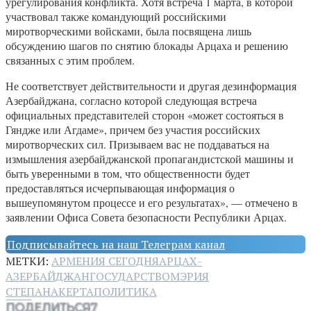
урегулирования конфликта. Хотя встреча 1 марта, в которой
участвовал также командующий российскими
миротворческими войсками, была посвящена лишь
обсуждению шагов по снятию блокады Арцаха и решению
связанных с этим проблем.
Не соответствует действительности и другая дезинформация
Азербайджана, согласно которой следующая встреча
официальных представителей сторон «может состояться в
Гяндже или Агдаме», причем без участия российских
миротворческих сил. Призываем вас не поддаваться на
измышления азербайджанской пропагандистской машины и
быть уверенными в том, что общественности будет
предоставляться исчерпывающая информация о
вышеупомянутом процессе и его результатах», — отмечено в
заявлении Офиса Совета безопасности Республики Арцах.
Подписывайтесь на наш Телеграм канал
МЕТКИ:
АРМЕНИЯ СЕГОДНЯ
АРЦАХ-
АЗЕРБАЙДЖАН
ГОСУДАРСТВО
МЭРИЯ
СТЕПАНАКЕРТА
ПОЛИТИКА
ПОДЕЛИТЬСЯ
7