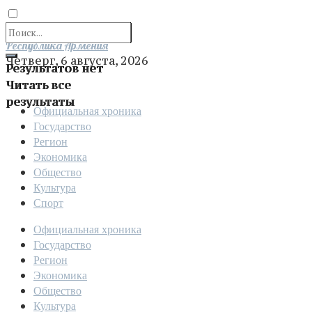
Отправить
Республика Армения
Четверг, 6 августа, 2026
Результатов нет
Читать все
результаты
Официальная хроника
Государство
Регион
Экономика
Общество
Культура
Спорт
Официальная хроника
Государство
Регион
Экономика
Общество
Культура