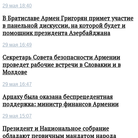
29 мая 18:40
В Братиславе Армен Григорян примет участие
в панельной дискуссии, на которой будет и
помощник президента Азербайджана
29 мая 16:49
Секретарь Совета безопасности Армении
проведет рабочие встречи в Словакии и в
Молдове
29 мая 16:47
Арцаху была оказана беспрецедентная
поддержка: министр финансов Армении
29 мая 15:07
Президент и Национальное собрание
обладают первичным мандатом народа