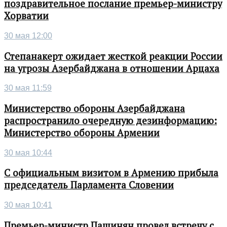
поздравительное послание премьер-министру
Хорватии
30 мая 12:00
Степанакерт ожидает жесткой реакции России
на угрозы Азербайджана в отношении Арцаха
30 мая 11:59
Министерство обороны Азербайджана
распространило очередную дезинформацию:
Министерство обороны Армении
30 мая 10:44
С официальным визитом в Армению прибыла
председатель Парламента Словении
30 мая 10:41
Премьер-министр Пашинян провел встречу с