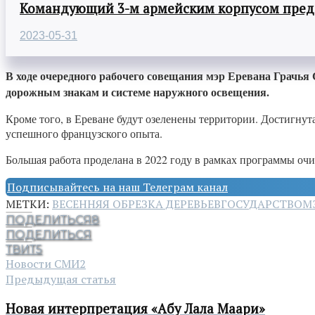
Командующий 3-м армейским корпусом предст
2023-05-31
В ходе очередного рабочего совещания мэр Еревана Грачья 
дорожным знакам и системе наружного освещения.
Кроме того, в Ереване будут озеленены территории. Достигну
успешного французского опыта.
Большая работа проделана в 2022 году в рамках программы очи
Подписывайтесь на наш Телеграм канал
МЕТКИ:
ВЕСЕННЯЯ ОБРЕЗКА ДЕРЕВЬЕВ
ГОСУДАРСТВО
М
ПОДЕЛИТЬСЯ
8
ПОДЕЛИТЬСЯ
ТВИТ
5
Новости СМИ2
Предыдущая статья
Новая интерпретация «Абу Лала Маари»