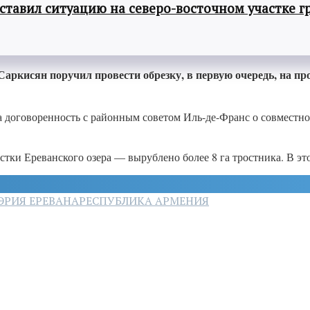
авил ситуацию на северо-восточном участке г
Саркисян поручил провести обрезку, в первую очередь, на п
та договоренность с районным советом Иль-де-Франс о совмест
стки Ереванского озера — вырублено более 8 га тростника. В эт
ЭРИЯ ЕРЕВАНА
РЕСПУБЛИКА АРМЕНИЯ