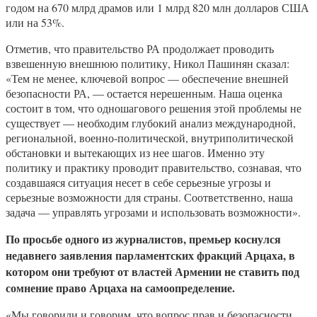
годом на 670 млрд драмов или 1 млрд 820 млн долларов США
или на 53%.
Отметив, что правительство РА продолжает проводить
взвешенную внешнюю политику, Никол Пашинян сказал:
«Тем не менее, ключевой вопрос — обеспечение внешней
безопасности РА, — остается нерешенным. Наша оценка
состоит в том, что одношагового решения этой проблемы не
существует — необходим глубокий анализ международной,
региональной, военно-политической, внутриполитической
обстановки и вытекающих из нее шагов. Именно эту
политику и практику проводит правительство, сознавая, что
создавшаяся ситуация несет в себе серьезные угрозы и
серьезные возможности для страны. Соответственно, наша
задача — управлять угрозами и использовать возможности».
По просьбе одного из журналистов,
премьер коснулся
недавнего заявления парламентских фракций Арцаха, в
котором они требуют от властей Армении не ставить под
сомнение право Арцаха на самоопределение.
«Мы говорили и говорим, что вопрос прав и безопасности