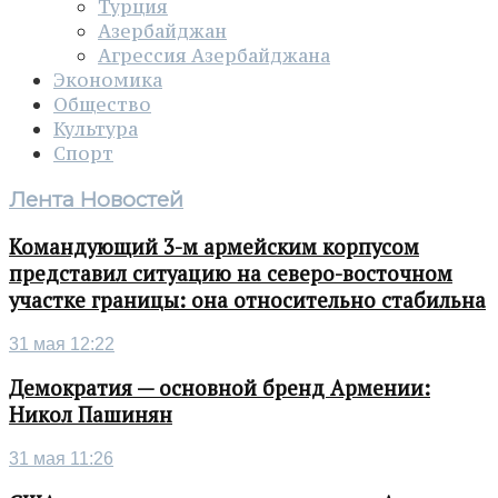
Турция
Азербайджан
Агрессия Азербайджана
Экономика
Общество
Культура
Спорт
Лента Новостей
Командующий 3-м армейским корпусом
представил ситуацию на северо-восточном
участке границы: она относительно стабильна
31 мая 12:22
Демократия — основной бренд Армении:
Никол Пашинян
31 мая 11:26