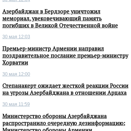
Азербайджан в Бердзоре уничтожил
мемориал, увековечивающий память
погибших в Великой Отечественной войне
30 мая 12:03
Премьер-министр Армении направил
поздравительное послание премьер-министру
Хорватии
30 мая 12:00
Степанакерт ожидает жесткой реакции России
на угрозы Азербайджана в отношении Арцаха
30 мая 11:59
Министерство обороны Азербайджана
распространило очередную дезинформацию:
Министерство обороны Армении