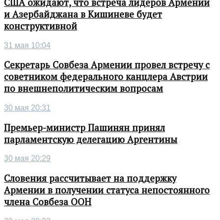
США ожидают, что встреча лидеров Армении
и Азербайджана в Кишиневе будет
конструктивной
31 мая 10:04
Секретарь Совбеза Армении провел встречу с
советником федерального канцлера Австрии
по внешнеполитическим вопросам
30 мая 20:31
Премьер-министр Пашинян принял
парламентскую делегацию Аргентины
30 мая 20:29
Словения рассчитывает на поддержку
Армении в получении статуса непостоянного
члена Совбеза ООН