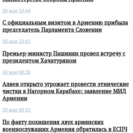
30 мая 10:44
С официальным визитом в Армению прибыла
председатель Парламента Словении
30 мая 10:41
Премьер-министр Пашинян провел встречу с
президентом Хачатуряном
30 мая 08:36
Алиев открыто угрожает провести этнические
чистки в Нагорном Карабахе: заявление МИД
Армении
30 мая 08:33
По факту похищения двух армянских
военнослужащих Армения обратилась в ЕСПЧ