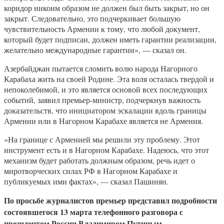
коридор никоим образом не должен был быть закрыт, но он
закрыт. Следовательно, это подчеркивает большую
чувствительность Армении к тому, что любой документ,
который будет подписан, должен иметь гарантии реализации,
желательно международные гарантии», — сказал он.
Азербайджан пытается сломить волю народа Нагорного
Карабаха жить на своей Родине. Эта воля осталась твердой и
непоколебимой, и это является основой всех последующих
событий, заявил премьер-министр, подчеркнув важность
доказательств, что инициатором эскалации вдоль границы
Армении или в Нагорном Карабахе является не Армения.
«На границе с Арменией мы решили эту проблему. Этот
инструмент есть и в Нагорном Карабахе. Надеюсь, что этот
механизм будет работать должным образом, речь идет о
миротворческих силах РФ в Нагорном Карабахе и
публикуемых ими фактах», — сказал Пашинян.
По просьбе журналистов
премьер представил подробности
состоявшегося 13 марта телефонного разговора с
президентом России Владимиром Путиным.