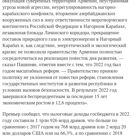
оккупация суверенных территорий Армении, неустранимая
угроза новой агрессии, неурегулированность нагорно-
карабахского конфликта, вторжение азербайджанских
вооруженных сил в зону ответственности миротворческого
контингента Российской Федерации в Нагорном Карабахе,
незаконная блокада Лачинского коридора, прекращение
поставок природного газа и электроэнергии в Нагорный
Карабах и, как следствие, энергетический и экологический
кризис не позволили правительству Армении полностью
сосредоточиться на реализации повесток дня развития, —
сказал Пашинян, отметив вместе с тем, что 2022 год был
годом масштабных реформ. — Правительство приняло
политику не уклонения от повестки реформ, становления
государственных институтов и развития республики в
условиях вызовов безопасности. В результате 2022 год
завершился беспрецедентным за последние 15 лет
экономическим ростом в 12,6 процента».
Премьер сообщил, что налоговые доходы госбюджета в 2022
году составили 1 трлн 926 млрд драмов, что больше по
сравнению с 2017 годом на 768 млрд драмов или 2 млрд 20
млн долларов США или на 66,3%, а по сравнению с 2018