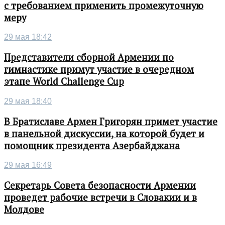
с требованием применить промежуточную
меру
29 мая 18:42
Представители сборной Армении по
гимнастике примут участие в очередном
этапе World Challenge Cup
29 мая 18:40
В Братиславе Армен Григорян примет участие
в панельной дискуссии, на которой будет и
помощник президента Азербайджана
29 мая 16:49
Секретарь Совета безопасности Армении
проведет рабочие встречи в Словакии и в
Молдове