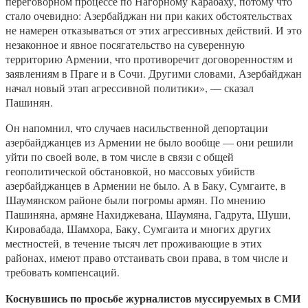
переговорном процессе по Нагорному Карабаху, потому что
стало очевидно: Азербайджан ни при каких обстоятельствах
не намерен отказываться от этих агрессивных действий. И это
незаконное и явное посягательство на суверенную
территорию Армении, что противоречит договоренностям и
заявлениям в Праге и в Сочи. Другими словами, Азербайджан
начал новый этап агрессивной политики», — сказал
Пашинян.
Он напомнил, что случаев насильственной депортации
азербайджанцев из Армении не было вообще — они решили
уйти по своей воле, в том числе в связи с общей
геополитической обстановкой, но массовых убийств
азербайджанцев в Армении не было. А в Баку, Сумгаите, в
Шаумянском районе были погромы армян. По мнению
Пашиняна, армяне Нахиджевана, Шаумяна, Гадрута, Шуши,
Кировабада, Шамхора, Баку, Сумгаита и многих других
местностей, в течение тысяч лет проживающие в этих
районах, имеют право отстаивать свои права, в том числе и
требовать компенсаций.
Коснувшись по просьбе журналистов муссируемых в СМИ