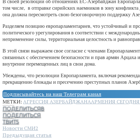
В своей резолюции об отношениях ЕС-Азербайджан Европарлам
том числе, в отправке сирийских наемников в зону конфликта 
она должна пересмотреть свою безоговорочную поддержку Аз
Разделяем позицию европарламентариев, что устойчивый и пр
политического урегулирования в соответствии с международны
неприменение силы, территориальная целостность и равнопра
В этой связи выражаем свое согласие с членами Европарламент
связанных с обеспечением безопасности и прав армян Арцаха и
внутренне перемещенных лиц в свои дома.
Убеждены, что резолюции Европарламента, включая рекоменда
прекращению блокады и пресечению преступных планов Азерба
Подписывайтесь на наш Телеграм канал
МЕТКИ:
АГРЕССИЯ АЗЕРБАЙДЖАНА
АРМЕНИЯ СЕГОДНЯ
ПОДЕЛИТЬСЯ
8
ПОДЕЛИТЬСЯ
ТВИТ
5
Новости СМИ2
Предыдущая статья