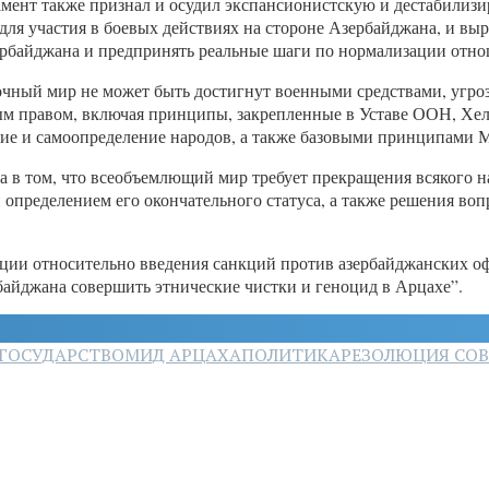
ент также признал и осудил экспансионистскую и дестабилизи
для участия в боевых действиях на стороне Азербайджана, и вы
ербайджана и предпринять реальные шаги по нормализации отн
очный мир не может быть достигнут военными средствами, угро
м правом, включая принципы, закрепленные в Уставе ООН, Хель
вие и самоопределение народов, а также базовыми принципами 
а в том, что всеобъемлющий мир требует прекращения всякого н
 определением его окончательного статуса, а также решения во
ции относительно введения санкций против азербайджанских о
йджана совершить этнические чистки и геноцид в Арцахе”.
ГОСУДАРСТВО
МИД АРЦАХА
ПОЛИТИКА
РЕЗОЛЮЦИЯ СОВ