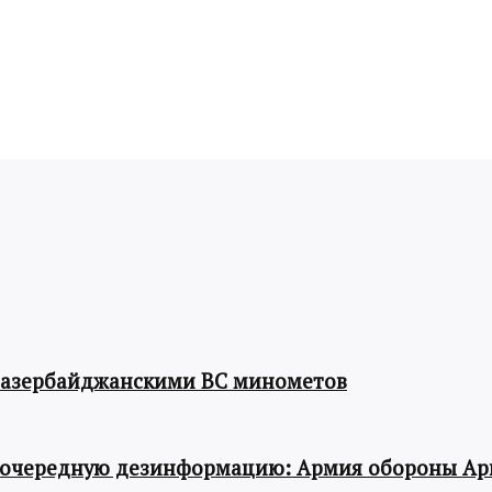
 азербайджанскими ВС минометов
 очередную дезинформацию: Армия обороны Ар