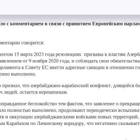
ло с комментарием в связи с принятием Европейским парла
ментарии говорится:
нтом 15 марта 2023 года резолюциях призывы к властям Азерба
аявлением от 9 ноября 2020 года, и соблюдать свои обязательс
парламента к Совету ЕС ввести адресные санкции в отношении 
ленно выполнено.
 признал, что азербайджано-карабахский конфликт, длящийся бо
 людей, остается нерешенным.
правданное беспокойство тем фактом, что заявление о прекращен
было полностью выполнено, продолжают периодически вспыхива
тв и оккупации азербайджанскими войсками новых территорий, в
 Карабахом по Лачинскому коридору, что негативно сказываетс