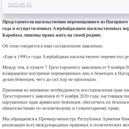
2023-05-31
Представители насильственно перемещенного из Нагорного К
года и осуществленных Азербайджаном насильственных пе
Карабаха лишены права жить на своей родине.
Об этом говорится в ими составленном заявлении:
«Еще в 1990-е годы Азербайджан насильственно переместил де
Между тем, в пункте 7 Трехстороннего заявления от 9 ноября
возвращение внутренне перемещенных лиц и беженцев в Наго
делам беженцев, чего до сих пор не произошло.
Принимая во внимание необходимость восстановления прав нас
Трехстороннего заявления от 9 ноября 2020 года, настоящим
нарушенных прав армянских беженцев, обеспечить их безопасно
обязательствами по человеческому и гуманитарному праву.
Мы обращаемся к Премьер-министру Республики Армения Никол
реализации всех международных правовых и политических мех