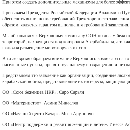
При этом создать дополнительные механизмы для более эффект
Призываем Президента Российской Федерации Владимира Пут
обеспечить выполнение требований Трехстороннего заявления от
образом, является гарантом выполнения требований заявления.
Мы обращаемся к Верховному комиссару ООН по делам беженце
территорий, находящихся под контролем Азербайджана, а так
включая размещение миротворческих сил.
В то же время обращаем внимание Верховного комиссара на то
населенные пункты, препятствуя нашему возвращению и неза
Представляем это заявление как организации, созданные людь
карабахской войны, представляющие их интересы, защищающие
ОО «Союз беженцев НКР». Саро Сарьян
ОО «Материнство». Асмик Микаелян
ОО «Научный центр Качар». Мгер Арутюнян
ОО «Центр поддержки и развития женщин и детей». Инесса А