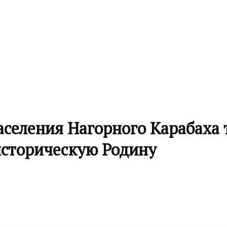
аселения Нагорного Карабаха 
историческую Родину