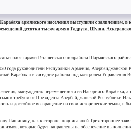
арабаха армянского населения выступили с заявлением, в ко
ремещений десятки тысяч армян Гадрута, Шуши, Аскеранско
сятки тысяч армян Геташенского подрайона Шаумянского района
 2020 года руководители Республики Армения, Азербайджанской 
рный Карабах и в соседние районы под контролем Управления 
еления, вынужденно перемещенного из Нагорного Карабаха, а та
 письмом требуем от Президента Азербайджанской Республики И
сть и достойное возвращение на свои исторические земли, в бы
у Пашиняну, как к стороне, подписавшей Трехстороннее заявле
анизмов, которые будут направлены на обеспечение выполнения