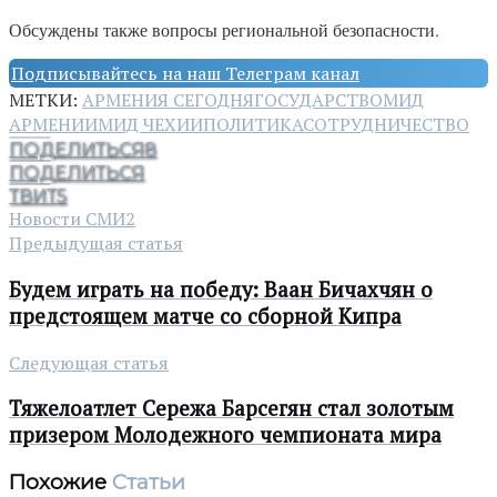
Обсуждены также вопросы региональной безопасности.
Подписывайтесь на наш Телеграм канал
МЕТКИ:
АРМЕНИЯ СЕГОДНЯ
ГОСУДАРСТВО
МИД
АРМЕНИИ
МИД ЧЕХИИ
ПОЛИТИКА
СОТРУДНИЧЕСТВО
ПОДЕЛИТЬСЯ
8
ПОДЕЛИТЬСЯ
ТВИТ
5
Новости СМИ2
Предыдущая статья
Будем играть на победу: Ваан Бичахчян о
предстоящем матче со сборной Кипра
Следующая статья
Тяжелоатлет Сережа Барсегян стал золотым
призером Молодежного чемпионата мира
Похожие
Статьи