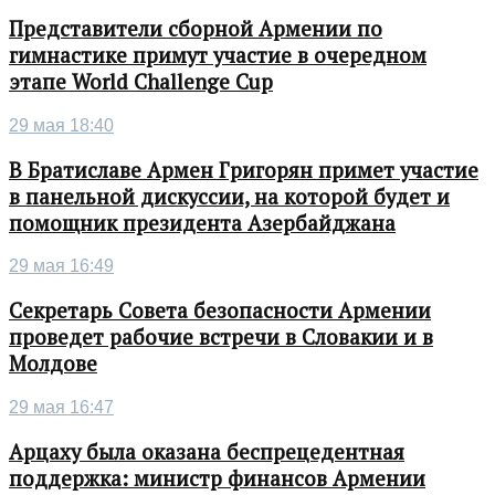
Представители сборной Армении по
гимнастике примут участие в очередном
этапе World Challenge Cup
29 мая 18:40
В Братиславе Армен Григорян примет участие
в панельной дискуссии, на которой будет и
помощник президента Азербайджана
29 мая 16:49
Секретарь Совета безопасности Армении
проведет рабочие встречи в Словакии и в
Молдове
29 мая 16:47
Арцаху была оказана беспрецедентная
поддержка: министр финансов Армении