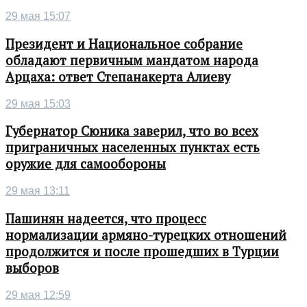
29 мая 15:07
Президент и Национальное собрание
обладают первичным мандатом народа
Арцаха: ответ Степанакерта Алиеву
29 мая 15:03
Губернатор Сюника заверил, что во всех
приграничных населенных пунктах есть
оружие для самообороны
29 мая 13:11
Пашинян надеется, что процесс
нормализации армяно-турецких отношений
продолжится и после прошедших в Турции
выборов
29 мая 12:59