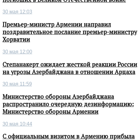
30 мая 12:03
Премьер-министр Армении направил
поздравительное послание премьер-министру
Хорватии
30 мая 12:00
Степанакерт ожидает жесткой реакции России
на угрозы Азербайджана в отношении Арцаха
30 мая 11:59
Министерство обороны Азербайджана
распространило очередную дезинформацию:
Министерство обороны Армении
30 мая 10:44
С официальным визитом в Армению прибыла