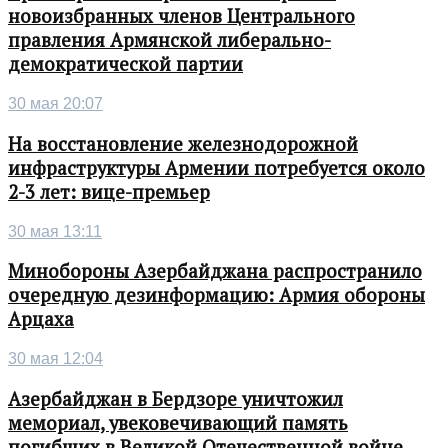
новоизбранных членов Центрального
правления Армянской либерально-
демократической партии
30 мая 20:07
На восстановление железнодорожной
инфраструктуры Армении потребуется около
2-3 лет: вице-премьер
30 мая 13:11
Минобороны Азербайджана распространило
очередную дезинформацию: Армия обороны
Арцаха
30 мая 12:04
Азербайджан в Бердзоре уничтожил
мемориал, увековечивающий память
погибших в Великой Отечественной войне