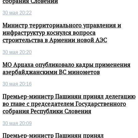
собрания Словении
30 мая 20:22
Министр территориального управления и
инфраструктур коснулся вопроса
строительства в Армении новой АЭС
30 мая 20:20
МО Арцаха опубликовало кадры применения
азербайджанскими ВС минометов
30 мая 20:16
Премьер-министр Пашинян принял делегацию
во главе с председателем Государственного
собрания Республики Словения
30 мая 20:09
Премьер-министр Пашинян принял