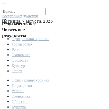
Отправить
Республика Армения
Пятница, 7 августа, 2026
Результатов нет
Читать все
результаты
Официальная хроника
Государство
Регион
Экономика
Общество
Культура
Спорт
Официальная хроника
Государство
Регион
Экономика
Общество
Культура