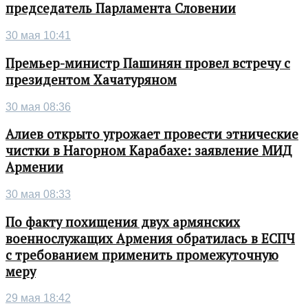
председатель Парламента Словении
30 мая 10:41
Премьер-министр Пашинян провел встречу с
президентом Хачатуряном
30 мая 08:36
Алиев открыто угрожает провести этнические
чистки в Нагорном Карабахе: заявление МИД
Армении
30 мая 08:33
По факту похищения двух армянских
военнослужащих Армения обратилась в ЕСПЧ
с требованием применить промежуточную
меру
29 мая 18:42