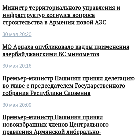
Министр территориального управления и
инфраструктур коснулся вопроса
строительства в Армении новой АЭС
30 мая 20:20
МО Арцаха опубликовало кадры применения
азербайджанскими ВС минометов
30 мая 20:16
Премьер-министр Пашинян принял делегацию
во главе с председателем Государственного
собрания Республики Словения
30 мая 20:09
Премьер-министр Пашинян принял
новоизбранных членов Центрального
правления Армянской либерально-