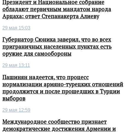
Президент и Национальное собрание
обладают первичным мандатом народа
Арцаха: ответ Степанакерта Алиеву
29 мая 15:03
Губернатор Сюника заверил, что во всех
приграничных населенных пунктах есть
оружие для самообороны
29 мая 13:11
Пашинян надеется, что процесс
нормализации армяно-турецких отношений
продолжится и после прошедших в Турции
выборов
29 мая 12:59
Международное сообщество признает
демократические достижения Армении и