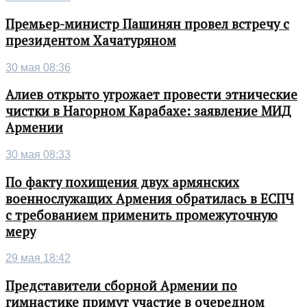
Премьер-министр Пашинян провел встречу с
президентом Хачатуряном
30 мая 08:36
Алиев открыто угрожает провести этнические
чистки в Нагорном Карабахе: заявление МИД
Армении
30 мая 08:33
По факту похищения двух армянских
военнослужащих Армения обратилась в ЕСПЧ
с требованием применить промежуточную
меру
29 мая 18:42
Представители сборной Армении по
гимнастике примут участие в очередном