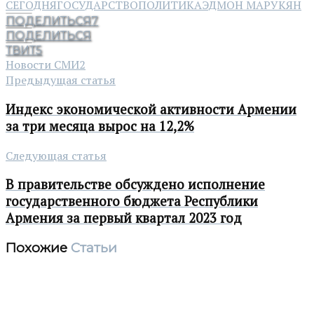
СЕГОДНЯ
ГОСУДАРСТВО
ПОЛИТИКА
ЭДМОН МАРУКЯН
ПОДЕЛИТЬСЯ
7
ПОДЕЛИТЬСЯ
ТВИТ
5
Новости СМИ2
Предыдущая статья
Индекс экономической активности Армении
за три месяца вырос на 12,2%
Следующая статья
В правительстве обсуждено исполнение
государственного бюджета Республики
Армения за первый квартал 2023 год
Похожие
Статьи