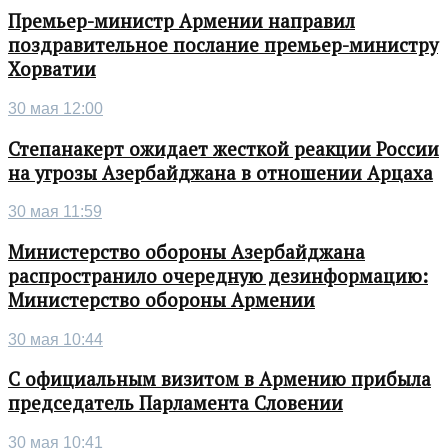
Премьер-министр Армении направил
поздравительное послание премьер-министру
Хорватии
30 мая 12:00
Степанакерт ожидает жесткой реакции России
на угрозы Азербайджана в отношении Арцаха
30 мая 11:59
Министерство обороны Азербайджана
распространило очередную дезинформацию:
Министерство обороны Армении
30 мая 10:44
С официальным визитом в Армению прибыла
председатель Парламента Словении
30 мая 10:41