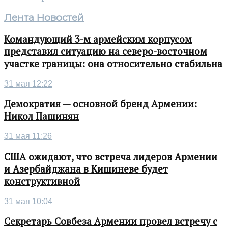
Лента Новостей
Командующий 3-м армейским корпусом
представил ситуацию на северо-восточном
участке границы: она относительно стабильна
31 мая 12:22
Демократия — основной бренд Армении:
Никол Пашинян
31 мая 11:26
США ожидают, что встреча лидеров Армении
и Азербайджана в Кишиневе будет
конструктивной
31 мая 10:04
Секретарь Совбеза Армении провел встречу с