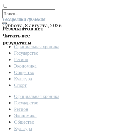
Отправить
Республика Армения
Суббота, 8 августа, 2026
Результатов нет
Читать все
результаты
Официальная хроника
Государство
Регион
Экономика
Общество
Культура
Спорт
Официальная хроника
Государство
Регион
Экономика
Общество
Культура