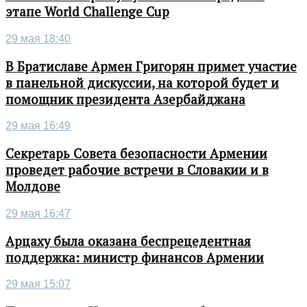
этапе World Challenge Cup
29 мая 18:40
В Братиславе Армен Григорян примет участие
в панельной дискуссии, на которой будет и
помощник президента Азербайджана
29 мая 16:49
Секретарь Совета безопасности Армении
проведет рабочие встречи в Словакии и в
Молдове
29 мая 16:47
Арцаху была оказана беспрецедентная
поддержка: министр финансов Армении
29 мая 15:07