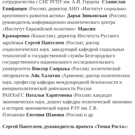
Станислав
сотрудничества с СНГ РГПУ им. А.И. Герцена
Епифанцев
(Россия); директор АНО «Институт социально-
Дарья Зинковская
креативного развития актива»
(Россия);
руководитель информационно-аналитического центра
Максим
«Институт Евразийской политики»
Крамаренко
(Казахстан); директор Института Русского
Сергей Пантелеев
зарубежья
(Россия); доктор
социологических наук, заведующий кафедрой социальных
технологий и государственной службы Белгородского
государственного национального исследовательского
Виктор Сапрыка
университета
(Россия); политический
Айк Халатян
обозреватель
(Армения); доктор политических
наук, профессор кафедры международной безопасности и
внешнеполитической деятельности России
Наталья Харитонова
РАНХиГС
(Россия); кандидат
экономических наук, доцент кафедры политической экономии
и истории экономической науки РЭУ им. Г.В.
Евгения Шавина
Плеханова
(Россия) и др.
Сергей Пантелеев, руководитель проекта «Точки Роста»: