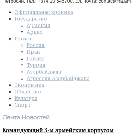
Петросян, Тел.: +374 10 545700, Эл. почта:
contact@ra.am
Официальная хроника
Государство
Армения
Арцах
Регион
Россия
Иран
Грузия
Турция
Азербайджан
Агрессия Азербайджана
Экономика
Общество
Культура
Спорт
Лента Новостей
Командующий 3-м армейским корпусом