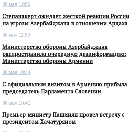
30 мая 12:00
Степанакерт ожидает жесткой реакции России
на угрозы Азербайджана в отношении Арцаха
30 мая 11:59
Министерство обороны Азербайджана
распространило очередную дезинформацию:
Министерство обороны Армении
30 мая 10:44
С официальным визитом в Армению прибыла
председатель Парламента Словении
30 мая 10:41
Премьер-министр Пашинян провел встречу с
президентом Хачатуряном