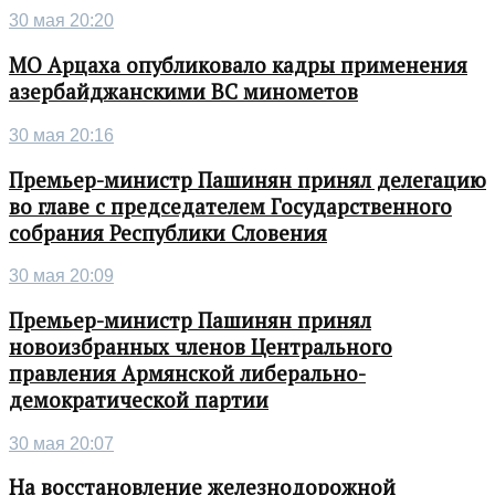
30 мая 20:20
МО Арцаха опубликовало кадры применения
азербайджанскими ВС минометов
30 мая 20:16
Премьер-министр Пашинян принял делегацию
во главе с председателем Государственного
собрания Республики Словения
30 мая 20:09
Премьер-министр Пашинян принял
новоизбранных членов Центрального
правления Армянской либерально-
демократической партии
30 мая 20:07
На восстановление железнодорожной