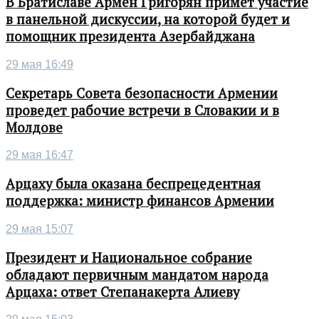
В Братиславе Армен Григорян примет участие
в панельной дискуссии, на которой будет и
помощник президента Азербайджана
29 мая 16:49
Секретарь Совета безопасности Армении
проведет рабочие встречи в Словакии и в
Молдове
29 мая 16:47
Арцаху была оказана беспрецедентная
поддержка: министр финансов Армении
29 мая 15:07
Президент и Национальное собрание
обладают первичным мандатом народа
Арцаха: ответ Степанакерта Алиеву