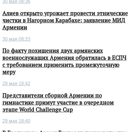
30 мая 08:36
Алиев открыто угрожает провести этнические
чистки в Нагорном Карабахе: заявление МИД
Армении
30 мая 08:33
По факту похищения двух армянских
военнослужащих Армения обратилась в ЕСПЧ
с требованием применить промежуточную
меру
29 мая 18:42
Представители сборной Армении по
гимнастике примут участие в очередном
этапе World Challenge Cup
29 мая 18:40