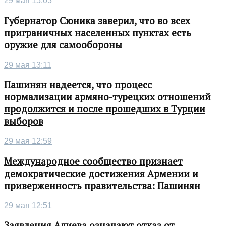
29 мая 15:03
Губернатор Сюника заверил, что во всех
приграничных населенных пунктах есть
оружие для самообороны
29 мая 13:11
Пашинян надеется, что процесс
нормализации армяно-турецких отношений
продолжится и после прошедших в Турции
выборов
29 мая 12:59
Международное сообщество признает
демократические достижения Армении и
приверженность правительства: Пашинян
29 мая 12:51
Заявления Алиева означают отказ от