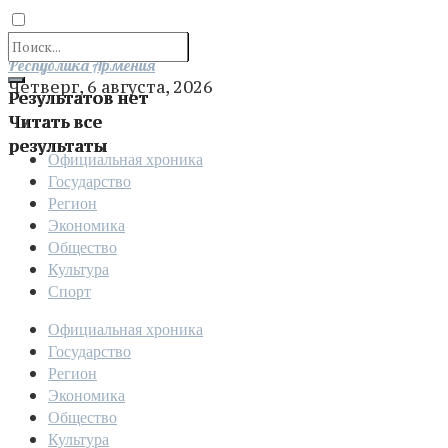
Отправить
Республика Армения
Четверг, 6 августа, 2026
Результатов нет
Читать все
результаты
Официальная хроника
Государство
Регион
Экономика
Общество
Культура
Спорт
Официальная хроника
Государство
Регион
Экономика
Общество
Культура