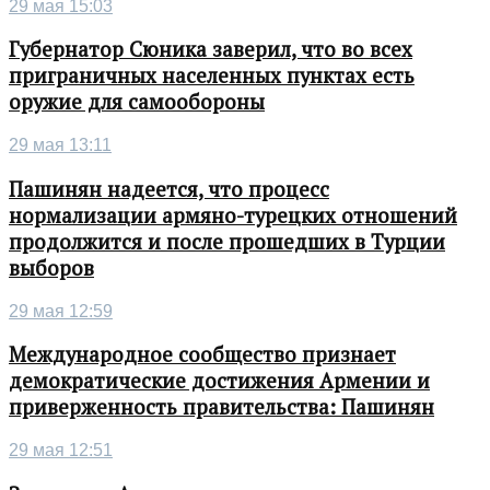
29 мая 15:03
Губернатор Сюника заверил, что во всех
приграничных населенных пунктах есть
оружие для самообороны
29 мая 13:11
Пашинян надеется, что процесс
нормализации армяно-турецких отношений
продолжится и после прошедших в Турции
выборов
29 мая 12:59
Международное сообщество признает
демократические достижения Армении и
приверженность правительства: Пашинян
29 мая 12:51