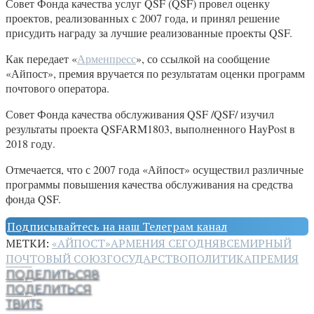
Совет Фонда качества услуг QSF (QSF) провел оценку
проектов, реализованных с 2007 года, и принял решение
присудить награду за лучшие реализованные проекты QSF.
Как передает «
Арменпресс
», со ссылкой на сообщение
«Айпост», премия вручается по результатам оценки программ
почтового оператора.
Совет Фонда качества обслуживания QSF /QSF/ изучил
результаты проекта QSFARM1803, выполненного HayPost в
2018 году.
Отмечается, что с 2007 года «Айпост» осуществил различные
программы повышения качества обслуживания на средства
фонда QSF.
Подписывайтесь на наш Телеграм канал
МЕТКИ:
«АЙПОСТ»
АРМЕНИЯ СЕГОДНЯ
ВСЕМИРНЫЙ
ПОЧТОВЫЙ СОЮЗ
ГОСУДАРСТВО
ПОЛИТИКА
ПРЕМИЯ
ПОДЕЛИТЬСЯ
8
ПОДЕЛИТЬСЯ
ТВИТ
5