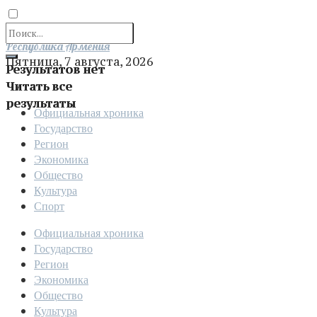
Отправить
Республика Армения
Пятница, 7 августа, 2026
Результатов нет
Читать все
результаты
Официальная хроника
Государство
Регион
Экономика
Общество
Культура
Спорт
Официальная хроника
Государство
Регион
Экономика
Общество
Культура