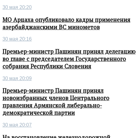
30 мая 20:20
МО Арцаха опубликовало кадры применения
азербайджанскими ВС минометов
30 мая 20:16
Премьер-министр Пашинян принял делегацию
во главе с председателем Государственного
собрания Республики Словения
30 мая 20:09
Премьер-министр Пашинян принял
новоизбранных членов Центрального
правления Армянской либерально-
демократической партии
30 мая 20:07
На восстановление железнодорожной