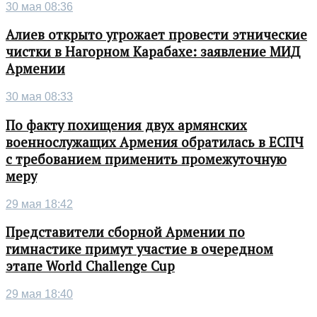
30 мая 08:36
Алиев открыто угрожает провести этнические
чистки в Нагорном Карабахе: заявление МИД
Армении
30 мая 08:33
По факту похищения двух армянских
военнослужащих Армения обратилась в ЕСПЧ
с требованием применить промежуточную
меру
29 мая 18:42
Представители сборной Армении по
гимнастике примут участие в очередном
этапе World Challenge Cup
29 мая 18:40