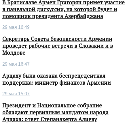
В Братиславе Армен Григорян примет участие
в панельной дискуссии, на которой будет и
помощник президента Азербайджана
29 мая 16:49
Секретарь Совета безопасности Армении
проведет рабочие встречи в Словакии и в
Молдове
29 мая 16:47
Арцаху была оказана беспрецедентная
поддержка: министр финансов Армении
29 мая 15:07
Президент и Национальное собрание
обладают первичным мандатом народа
Арцаха: ответ Степанакерта Алиеву