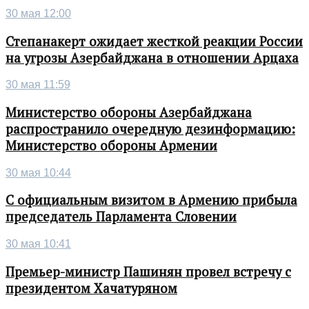
30 мая 12:00
Степанакерт ожидает жесткой реакции России
на угрозы Азербайджана в отношении Арцаха
30 мая 11:59
Министерство обороны Азербайджана
распространило очередную дезинформацию:
Министерство обороны Армении
30 мая 10:44
С официальным визитом в Армению прибыла
председатель Парламента Словении
30 мая 10:41
Премьер-министр Пашинян провел встречу с
президентом Хачатуряном