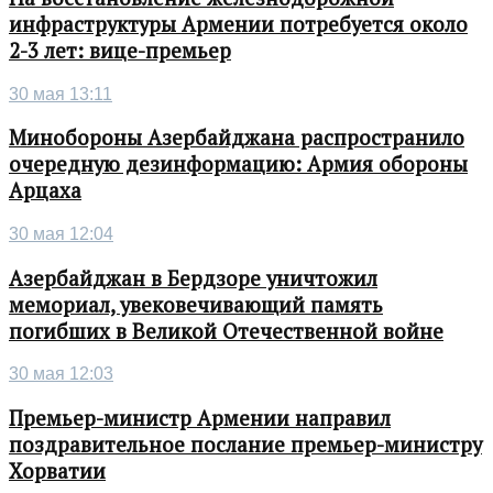
инфраструктуры Армении потребуется около
2-3 лет: вице-премьер
30 мая 13:11
Минобороны Азербайджана распространило
очередную дезинформацию: Армия обороны
Арцаха
30 мая 12:04
Азербайджан в Бердзоре уничтожил
мемориал, увековечивающий память
погибших в Великой Отечественной войне
30 мая 12:03
Премьер-министр Армении направил
поздравительное послание премьер-министру
Хорватии