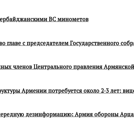
зербайджанскими ВС минометов
 главе с председателем Государственного собр
ных членов Центрального правления Армянской
ктуры Армении потребуется около 2-3 лет: виц
чередную дезинформацию: Армия обороны Арца