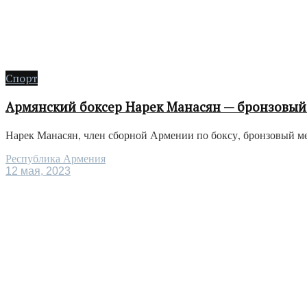
Спорт
Армянский боксер Нарек Манасян — бронзовый
Нарек Манасян, член сборной Армении по боксу, бронзовый ме
Республика Армения
12 мая, 2023