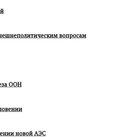
ой
 внешнеполитическим вопросам
еза ООН
ловении
мении новой АЭС