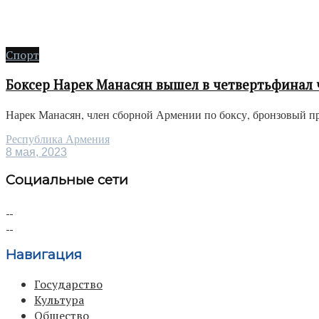
Спорт
Боксер Нарек Манасян вышел в четвертьфинал
Нарек Манасян, член сборной Армении по боксу, бронзовый пр
Республика Армения
8 мая, 2023
Социальные сети
Навигация
Государство
Культура
Общество