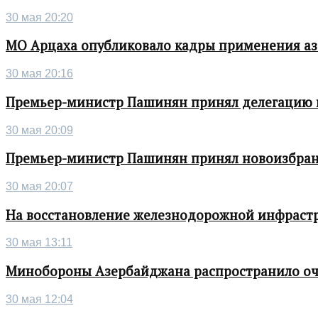
30 мая 20:20
МО Арцаха опубликовало кадры применения а
30 мая 20:16
Премьер-министр Пашинян принял делегацию во
30 мая 20:09
Премьер-министр Пашинян принял новоизбран
30 мая 20:07
На восстановление железнодорожной инфрастру
30 мая 13:11
Минобороны Азербайджана распространило о
30 мая 12:04