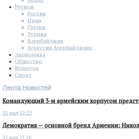
Регион
Россия
Иран
Грузия
Турция
Азербайджан
Агрессия Азербайджана
Экономика
Общество
Культура
Спорт
Лента Новостей
Командующий 3-м армейским корпусом представ
31 мая 12:22
Демократия — основной бренд Армении: Нико
31 мая 11:26