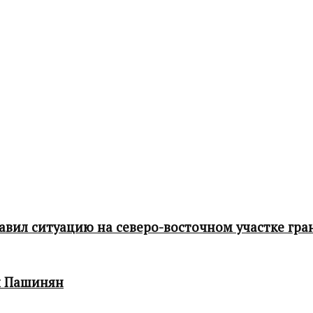
ил ситуацию на северо-восточном участке гра
л Пашинян