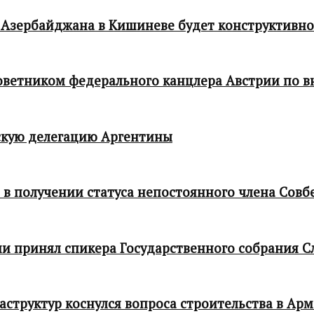
 Азербайджана в Кишиневе будет конструктивн
 советником федерального канцлера Австрии по
кую делегацию Аргентины
в получении статуса непостоянного члена Совб
и принял спикера Государственного собрания С
структур коснулся вопроса строительства в Ар