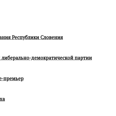
ания Республики Словения
 либерально-демократической партии
е-премьер
ха