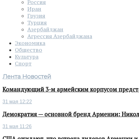
Россия
Иран
Грузия
Турция
Азербайджан
Агрессия Азербайджана
Экономика
Общество
Культура
Спорт
Лента Новостей
Командующий 3-м армейским корпусом представ
31 мая 12:22
Демократия — основной бренд Армении: Нико
31 мая 11:26
США ожидают, что встреча лидеров Армении и