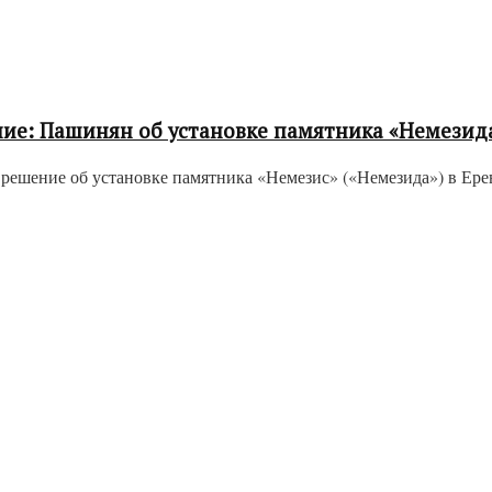
ие: Пашинян об установке памятника «Немезида
шение об установке памятника «Немезис» («Немезида») в Ереван