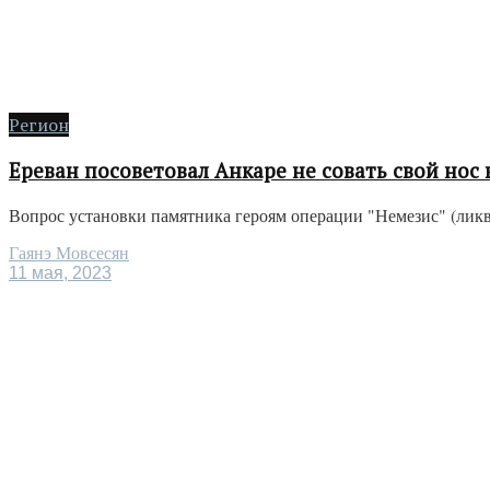
Регион
Ереван посоветовал Анкаре не совать свой нос
Вопрос установки памятника героям операции "Немезис" (ликви
Гаянэ Мовсесян
11 мая, 2023