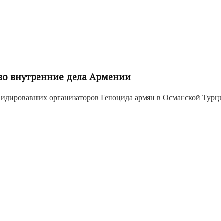
 во внутренние дела Армении
дировавших организаторов Геноцида армян в Османской Турции в