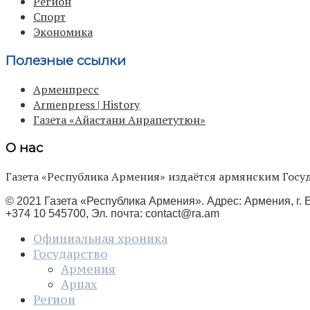
Регион
Спорт
Экономика
Полезные ссылки
Арменпресс
Armenpress | History
Газета «Айастани Анрапетутюн»
О нас
Газета «Республика Армения» издаётся армянским Го
© 2021 Газета «Республика Армения». Адрес: Армения, г. Е
+374 10 545700, Эл. почта:
contact@ra.am
Официальная хроника
Государство
Армения
Арцах
Регион