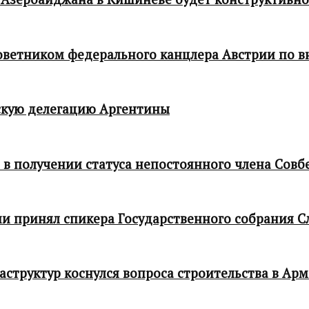
 советником федерального канцлера Австрии по
кую делегацию Аргентины
в получении статуса непостоянного члена Совб
и принял спикера Государственного собрания С
структур коснулся вопроса строительства в Ар