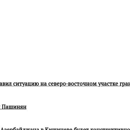
ил ситуацию на северо-восточном участке гра
л Пашинян
 Азербайджана в Кишиневе будет конструктивн