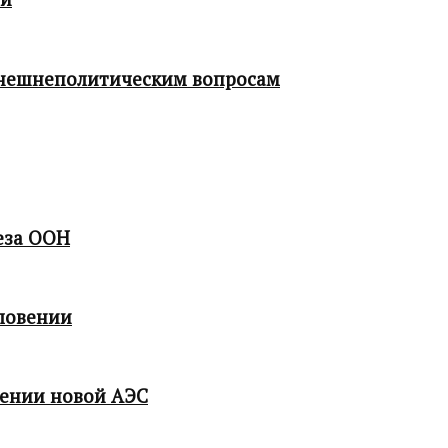
 внешнеполитическим вопросам
еза ООН
ловении
мении новой АЭС