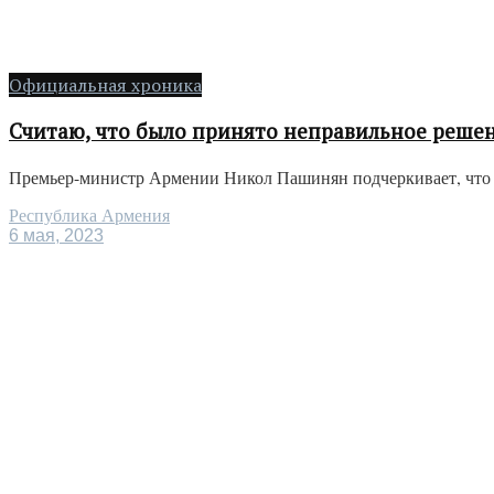
Официальная хроника
Считаю, что было принято неправильное решен
Премьер-министр Армении Никол Пашинян подчеркивает, что ре
Республика Армения
6 мая, 2023