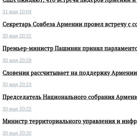
31 мая 10:04
Секретарь Совбеза Армении провел встречу с
30 мая 20:31
Премьер-министр Пашинян принял парламентс
30 мая 20:29
Словения рассчитывает на поддержку Армении 
30 мая 20:23
Председатель Национального собрания Армени
30 мая 20:22
Министр территориального управления и инфра
30 мая 20:20