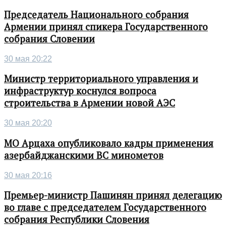
Председатель Национального собрания
Армении принял спикера Государственного
собрания Словении
30 мая 20:22
Министр территориального управления и
инфраструктур коснулся вопроса
строительства в Армении новой АЭС
30 мая 20:20
МО Арцаха опубликовало кадры применения
азербайджанскими ВС минометов
30 мая 20:16
Премьер-министр Пашинян принял делегацию
во главе с председателем Государственного
собрания Республики Словения