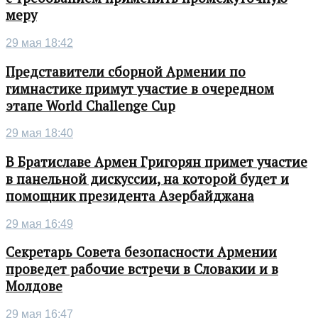
меру
29 мая 18:42
Представители сборной Армении по
гимнастике примут участие в очередном
этапе World Challenge Cup
29 мая 18:40
В Братиславе Армен Григорян примет участие
в панельной дискуссии, на которой будет и
помощник президента Азербайджана
29 мая 16:49
Секретарь Совета безопасности Армении
проведет рабочие встречи в Словакии и в
Молдове
29 мая 16:47