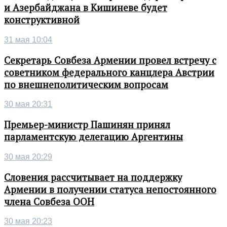
и Азербайджана в Кишиневе будет
конструктивной
31 мая 10:04
Секретарь Совбеза Армении провел встречу с
советником федерального канцлера Австрии
по внешнеполитическим вопросам
30 мая 20:31
Премьер-министр Пашинян принял
парламентскую делегацию Аргентины
30 мая 20:29
Словения рассчитывает на поддержку
Армении в получении статуса непостоянного
члена Совбеза ООН
30 мая 20:23