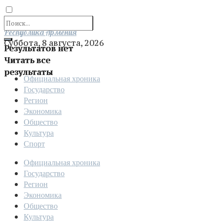
Отправить
Республика Армения
Суббота, 8 августа, 2026
Результатов нет
Читать все
результаты
Официальная хроника
Государство
Регион
Экономика
Общество
Культура
Спорт
Официальная хроника
Государство
Регион
Экономика
Общество
Культура