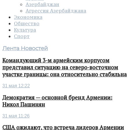
Азербайджан
Агрессия Азербайджана
Экономика
Общество
Культура
Спорт
Лента Новостей
Командующий 3-м армейским корпусом
представил ситуацию на северо-восточном
участке границы: она относительно стабильна
31 мая 12:22
Демократия — основной бренд Армении:
Никол Пашинян
31 мая 11:26
США ожидают, что встреча лидеров Армении