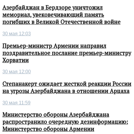
Азербайджан в Бердзоре уничтожил
мемориал, увековечивающий память
погибших в Великой Отечественной войне
30 мая 12:03
Премьер-министр Армении направил
поздравительное послание премьер-министру
Хорватии
30 мая 12:00
Степанакерт ожидает жесткой реакции России
на угрозы Азербайджана в отношении Арцаха
30 мая 11:59
Министерство обороны Азербайджана
распространило очередную дезинформацию:
Министерство обороны Армении