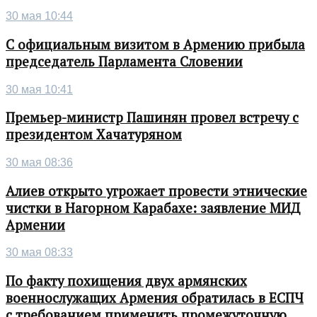
30 мая 10:44
С официальным визитом в Армению прибыла
председатель Парламента Словении
30 мая 10:41
Премьер-министр Пашинян провел встречу с
президентом Хачатуряном
30 мая 08:36
Алиев открыто угрожает провести этнические
чистки в Нагорном Карабахе: заявление МИД
Армении
30 мая 08:33
По факту похищения двух армянских
военнослужащих Армения обратилась в ЕСПЧ
с требованием применить промежуточную