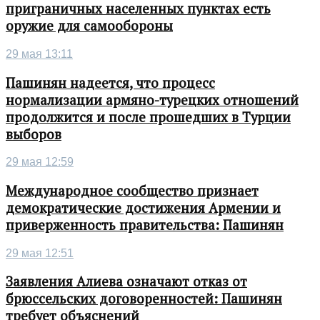
приграничных населенных пунктах есть
оружие для самообороны
29 мая 13:11
Пашинян надеется, что процесс
нормализации армяно-турецких отношений
продолжится и после прошедших в Турции
выборов
29 мая 12:59
Международное сообщество признает
демократические достижения Армении и
приверженность правительства: Пашинян
29 мая 12:51
Заявления Алиева означают отказ от
брюссельских договоренностей: Пашинян
требует объяснений