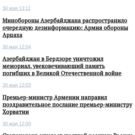
30 мая 13:11
Минобороны Азербайджана распространило
очередную дезинформацию: Армия обороны
Арцаха
30 мая 12:04
Азербайджан в Бердзоре уничтожил
мемориал, увековечивающий память
погибших в Великой Отечественной войне
30 мая 12:03
Премьер-министр Армении направил
поздравительное послание премьер-министру
Хорватии
30 мая 12:00