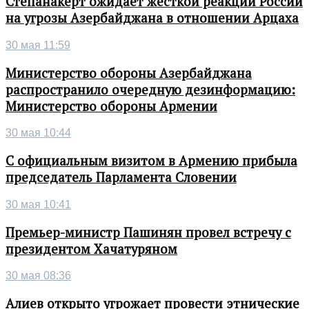
Степанакерт ожидает жесткой реакции России
на угрозы Азербайджана в отношении Арцаха
30 мая 11:59
Министерство обороны Азербайджана
распространило очередную дезинформацию:
Министерство обороны Армении
30 мая 10:44
С официальным визитом в Армению прибыла
председатель Парламента Словении
30 мая 10:41
Премьер-министр Пашинян провел встречу с
президентом Хачатуряном
30 мая 08:36
Алиев открыто угрожает провести этнические