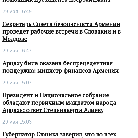
29 мая 16:49
Секретарь Совета безопасности Армении
проведет рабочие встречи в Словакии и в
Молдове
29 мая 16:47
Арцаху была оказана беспрецедентная
поддержка: министр финансов Армении
29 мая 15:07
Президент и Национальное собрание
обладают первичным мандатом народа
Арцаха: ответ Степанакерта Алиеву
29 мая 15:03
Губернатор Сюника заверил, что во всех