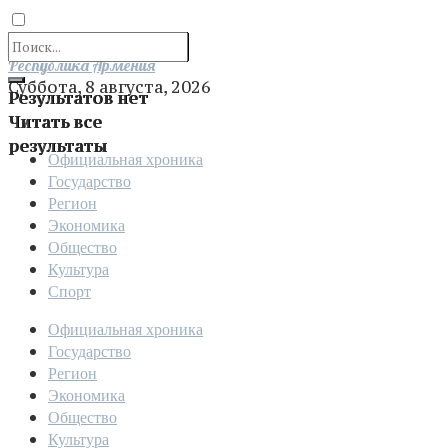
Отправить
Республика Армения
Суббота, 8 августа, 2026
Результатов нет
Читать все
результаты
Официальная хроника
Государство
Регион
Экономика
Общество
Культура
Спорт
Официальная хроника
Государство
Регион
Экономика
Общество
Культура