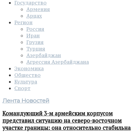
Государство
Армения
Арцах
Регион
Россия
Иран
Грузия
Турция
Азербайджан
Агрессия Азербайджана
Экономика
Общество
Культура
Спорт
Лента Новостей
Командующий 3-м армейским корпусом
представил ситуацию на северо-восточном
участке границы: она относительно стабильна