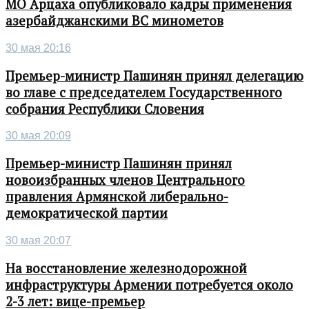
МО Арцаха опубликовало кадры применения
азербайджанскими ВС минометов
30 мая 20:16
Премьер-министр Пашинян принял делегацию
во главе с председателем Государственного
собрания Республики Словения
30 мая 20:09
Премьер-министр Пашинян принял
новоизбранных членов Центрального
правления Армянской либерально-
демократической партии
30 мая 20:07
На восстановление железнодорожной
инфраструктуры Армении потребуется около
2-3 лет: вице-премьер