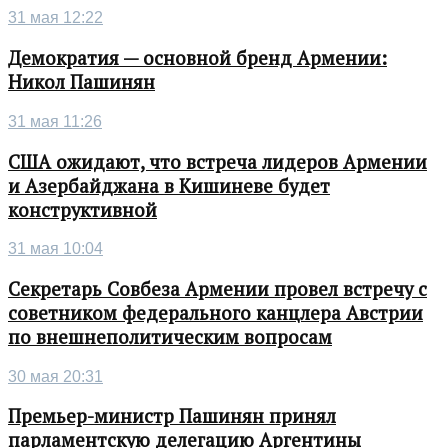
31 мая 12:22
Демократия — основной бренд Армении:
Никол Пашинян
31 мая 11:26
США ожидают, что встреча лидеров Армении
и Азербайджана в Кишиневе будет
конструктивной
31 мая 10:04
Секретарь Совбеза Армении провел встречу с
советником федерального канцлера Австрии
по внешнеполитическим вопросам
30 мая 20:31
Премьер-министр Пашинян принял
парламентскую делегацию Аргентины