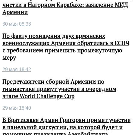
чистки в Нагорном Карабахе: заявление МИД
Армении
30 мая 08:33
По факту похищения двух армянских
военнослужащих Армения обратилась в ЕСПЧ
с требованием применить промежуточную
меру
29 мая 18:42
Представители сборной Армении по
гимнастике примут участие в очередном
этапе World Challenge Cup
29 мая 18:40
В Братиславе Армен Григорян примет участие
в панельной дискуссии, на которой будет и
помощник президента Азербайджана