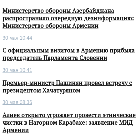
Министерство обороны Азербайджана
распространило очередную дезинформацию:
Министерство обороны Армении
30 мая 10:44
С официальным визитом в Армению прибыла
председатель Парламента Словении
30 мая 10:41
Премьер-министр Пашинян провел встречу с
президентом Хачатуряном
30 мая 08:36
Алиев открыто угрожает провести этнические
чистки в Нагорном Карабахе: заявление МИД
Армении