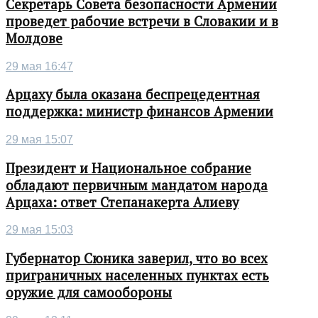
Секретарь Совета безопасности Армении
проведет рабочие встречи в Словакии и в
Молдове
29 мая 16:47
Арцаху была оказана беспрецедентная
поддержка: министр финансов Армении
29 мая 15:07
Президент и Национальное собрание
обладают первичным мандатом народа
Арцаха: ответ Степанакерта Алиеву
29 мая 15:03
Губернатор Сюника заверил, что во всех
приграничных населенных пунктах есть
оружие для самообороны