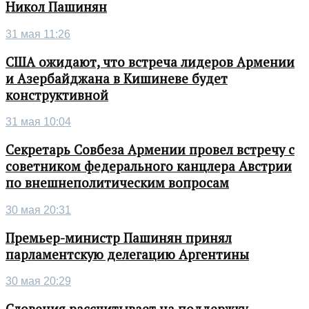
Никол Пашинян
31 мая 11:26
США ожидают, что встреча лидеров Армении
и Азербайджана в Кишиневе будет
конструктивной
31 мая 10:04
Секретарь Совбеза Армении провел встречу с
советником федерального канцлера Австрии
по внешнеполитическим вопросам
30 мая 20:31
Премьер-министр Пашинян принял
парламентскую делегацию Аргентины
30 мая 20:29