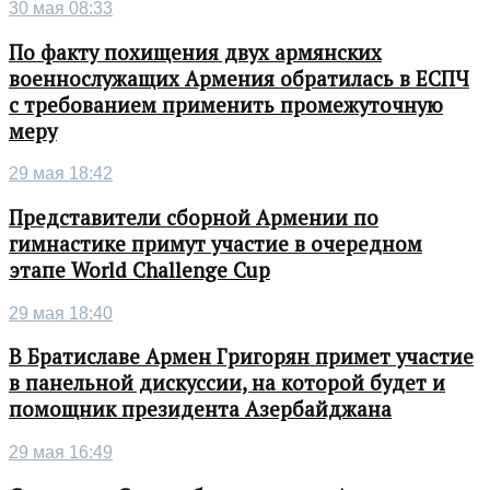
30 мая 08:33
По факту похищения двух армянских
военнослужащих Армения обратилась в ЕСПЧ
с требованием применить промежуточную
меру
29 мая 18:42
Представители сборной Армении по
гимнастике примут участие в очередном
этапе World Challenge Cup
29 мая 18:40
В Братиславе Армен Григорян примет участие
в панельной дискуссии, на которой будет и
помощник президента Азербайджана
29 мая 16:49