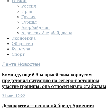
Регион
Россия
Иран
Грузия
Турция
Азербайджан
Агрессия Азербайджана
Экономика
Общество
Культура
Спорт
Лента Новостей
Командующий 3-м армейским корпусом
представил ситуацию на северо-восточном
участке границы: она относительно стабильна
31 мая 12:22
Демократия — основной бренд Армении: