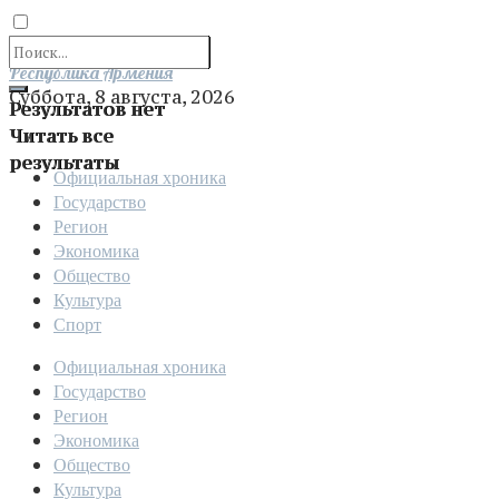
Отправить
Республика Армения
Суббота, 8 августа, 2026
Результатов нет
Читать все
результаты
Официальная хроника
Государство
Регион
Экономика
Общество
Культура
Спорт
Официальная хроника
Государство
Регион
Экономика
Общество
Культура