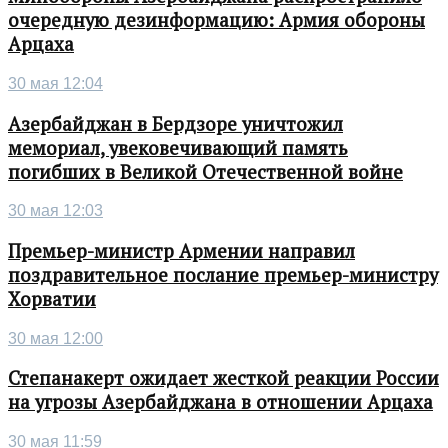
очередную дезинформацию: Армия обороны
Арцаха
30 мая 12:04
Азербайджан в Бердзоре уничтожил
мемориал, увековечивающий память
погибших в Великой Отечественной войне
30 мая 12:03
Премьер-министр Армении направил
поздравительное послание премьер-министру
Хорватии
30 мая 12:00
Степанакерт ожидает жесткой реакции России
на угрозы Азербайджана в отношении Арцаха
30 мая 11:59