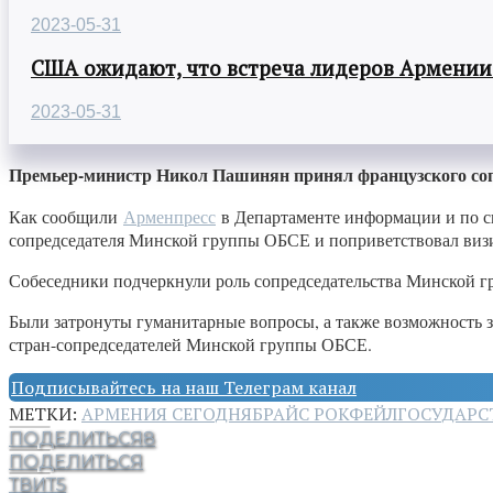
2023-05-31
США ожидают, что встреча лидеров Армении
2023-05-31
Премьер-министр Никол Пашинян принял французского со
Как сообщили
Арменпресс
в Департаменте информации и по с
сопредседателя Минской группы ОБСЕ и поприветствовал визит
Собеседники подчеркнули роль сопредседательства Минской 
Были затронуты гуманитарные вопросы, а также возможность з
стран-сопредседателей Минской группы ОБСЕ.
Подписывайтесь на наш Телеграм канал
МЕТКИ:
АРМЕНИЯ СЕГОДНЯ
БРАЙС РОКФЕЙЛ
ГОСУДАРС
ПОДЕЛИТЬСЯ
8
ПОДЕЛИТЬСЯ
ТВИТ
5