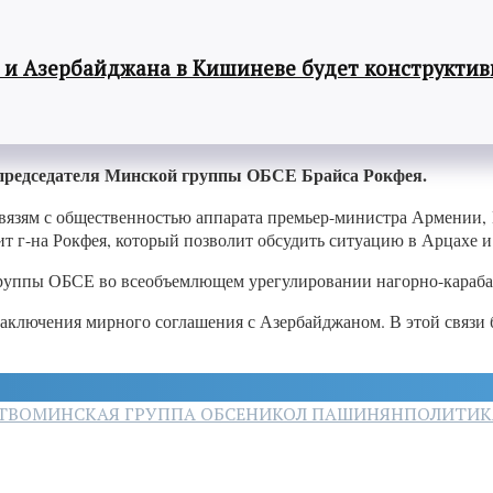
 и Азербайджана в Кишиневе будет конструкти
председателя Минской группы ОБСЕ Брайса Рокфея.
вязям с общественностью аппарата премьер-министра Армении
 г-на Рокфея, который позволит обсудить ситуацию в Арцахе и
группы ОБСЕ во всеобъемлющем урегулировании нагорно-караба
аключения мирного соглашения с Азербайджаном. В этой связи б
ТВО
МИНСКАЯ ГРУППА ОБСЕ
НИКОЛ ПАШИНЯН
ПОЛИТИК