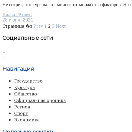
Не секрет, что курс валют зависит от множества факторов. На 
Лиана Гёзалян
28 июня, 2021
Страница �з
Prev
1
2
3
Next
Социальные сети
Навигация
Государство
Культура
Общество
Официальная хроника
Регион
Спорт
Экономика
Полезные ссылки