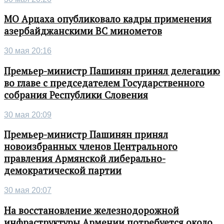
МО Арцаха опубликовало кадры применения
азербайджанскими ВС минометов
30 мая 20:16
Премьер-министр Пашинян принял делегацию
во главе с председателем Государственного
собрания Республики Словения
30 мая 20:09
Премьер-министр Пашинян принял
новоизбранных членов Центрального
правления Армянской либерально-
демократической партии
30 мая 20:07
На восстановление железнодорожной
инфраструктуры Армении потребуется около