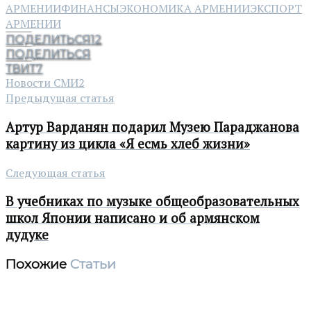
АРМЕНИИ
ФИНАНСЫ
ЭКОНОМИКА АРМЕНИИ
ЭКСПОРТ
АРМЕНИИ
ПОДЕЛИТЬСЯ
12
ПОДЕЛИТЬСЯ
ТВИТ
7
Новости СМИ2
Предыдущая статья
Артур Варданян подарил Музею Параджанова
картину из цикла «Я есмь хлеб жизни»
Следующая статья
В учебниках по музыке общеобразовательных
школ Японии написано и об армянском
дудуке
Похожие
Статьи