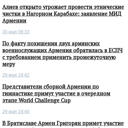
Алиев открыто угрожает провести этнические
чистки в Нагорном Карабахе: заявление МИД
Армении
30 мая 08:33
По факту похищения двух армянских
военнослужащих Армения обратилась в ЕСПЧ
с требованием применить промежуточную
меру
29 мая 18:42
Представители сборной Армении по
гимнастике примут участие в очередном
этапе World Challenge Cup
29 мая 18:40
В Братиславе Армен Григорян примет участие