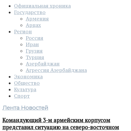
Официальная хроника
Государство
Армения
Арцах
Регион
Россия
Иран
Грузия
Турция
Азербайджан
Агрессия Азербайджана
Экономика
Общество
Культура
Спорт
Лента Новостей
Командующий 3-м армейским корпусом
представил ситуацию на северо-восточном