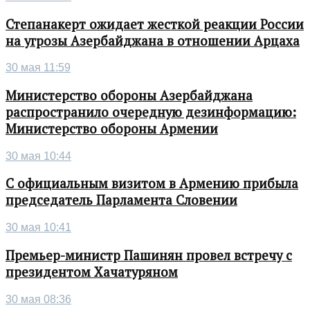
Степанакерт ожидает жесткой реакции России
на угрозы Азербайджана в отношении Арцаха
30 мая 11:59
Министерство обороны Азербайджана
распространило очередную дезинформацию:
Министерство обороны Армении
30 мая 10:44
С официальным визитом в Армению прибыла
председатель Парламента Словении
30 мая 10:41
Премьер-министр Пашинян провел встречу с
президентом Хачатуряном
30 мая 08:36