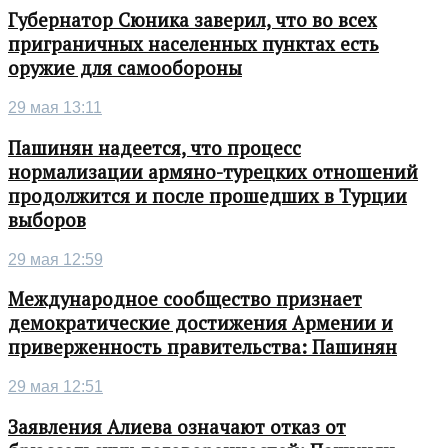
Губернатор Сюника заверил, что во всех
приграничных населенных пунктах есть
оружие для самообороны
29 мая 13:11
Пашинян надеется, что процесс
нормализации армяно-турецких отношений
продолжится и после прошедших в Турции
выборов
29 мая 12:59
Международное сообщество признает
демократические достижения Армении и
приверженность правительства: Пашинян
29 мая 12:51
Заявления Алиева означают отказ от