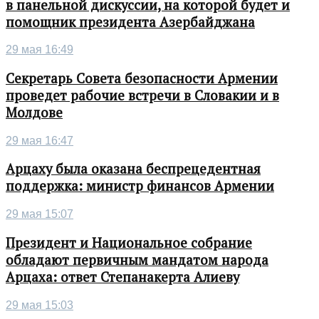
в панельной дискуссии, на которой будет и
помощник президента Азербайджана
29 мая 16:49
Секретарь Совета безопасности Армении
проведет рабочие встречи в Словакии и в
Молдове
29 мая 16:47
Арцаху была оказана беспрецедентная
поддержка: министр финансов Армении
29 мая 15:07
Президент и Национальное собрание
обладают первичным мандатом народа
Арцаха: ответ Степанакерта Алиеву
29 мая 15:03