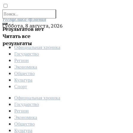
Отправить
Республика Армения
Суббота, 8 августа, 2026
Результатов нет
Читать все
результаты
Официальная хроника
Государство
Регион
Экономика
Общество
Культура
Спорт
Официальная хроника
Государство
Регион
Экономика
Общество
Культура